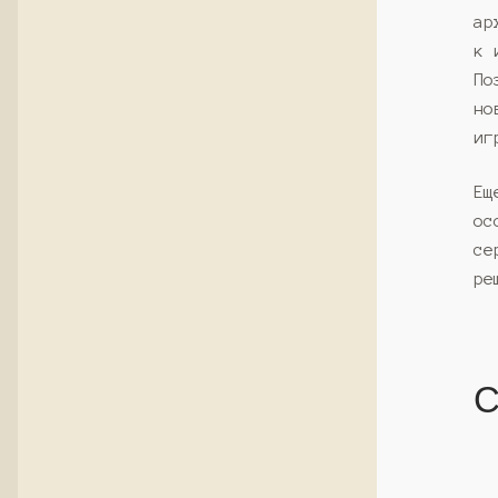
ар
к 
По
но
иг
Ещ
ос
се
ре
С