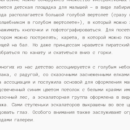
еется детская площадка для малышей – в виде лабири
ода располагается большой голубой вертолет (сразу 
олшебником в голубом вертолете»), в который можно 
нажимать кнопочки и пофотографироваться. Для посет
тором можно пострелять; карета, в которой можно по
ущей на бал. Но даже принцессам нравится пиратский
обраться по канату и скатиться вниз с горки.
многих из нас детство ассоциируется с голубым небо
лака, с радугой, со сказочными заснеженными елками
а ассоциация и послужила основой для оформления ма
дсвеченный синим цветом потолок с белыми краями им
азочный лес, а эскалаторная группа оформлена в вид
ажа. Сами ступеньки эскалаторов выкрашены во все ц
довать глаз. Особого внимания также заслуживают ог
одами галереи.