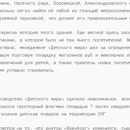
нина, Охотного ряда, Боровицкой, Александровского 
вольно легко найти от любой из станций метрополите
дземной парковкой, что делает его привлекательным 
тересна история этого здания. Еще весной здесь раз
тиками, в котором было не так много посетителей. В
агмана, менеджмент «Детского мира» шел на определе
вшую торговую площадку магазинов шуб и ювелирных и
звлечений для детей, а также привлечь новых посети
им успешно справилась.
ководство «Детского мира» сделало невозможное: все
крылся просторный флагман площадью 7 тысяч квадрат
газином детских товаров на территории СНГ.
смотря на то, что внутри «Военторг» изменился, сна