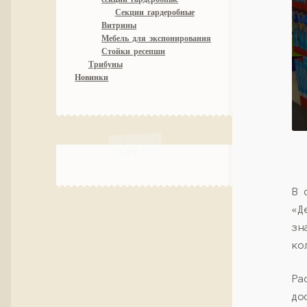
Секции гардеробные
Витрины
Мебель для экспонирования
Стойки ресепшн
Трибуны
Новинки
В 
«Д
зн
ко
Ра
до