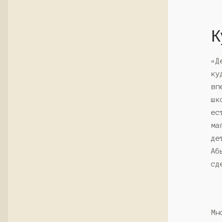
К
«Д
ку
вп
шк
ес
ма
де
Аб
сд
Мн