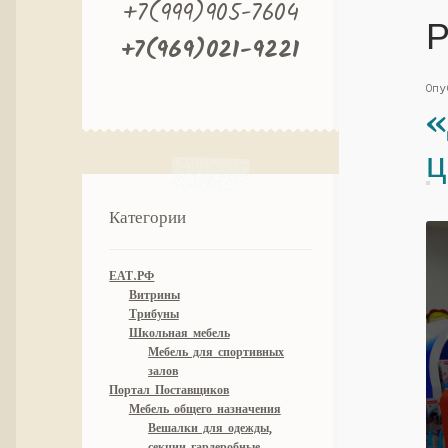
+7(999)905-7604
Р
+7(969)021-9221
Оп
«
ц
Категории
ЕАТ.РФ
Витрины
Трибуны
Школьная мебель
Мебель для спортивных
залов
Портал Поставщиков
Мебель общего назначения
Вешалки для одежды,
секции гардеробные