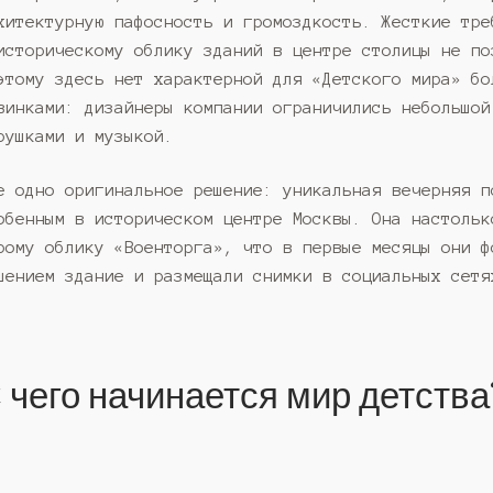
хитектурную пафосность и громоздкость. Жесткие тре
историческому облику зданий в центре столицы не по
этому здесь нет характерной для «Детского мира» бо
винками: дизайнеры компании ограничились небольшой
рушками и музыкой.
е одно оригинальное решение: уникальная вечерняя п
обенным в историческом центре Москвы. Она настольк
рому облику «Военторга», что в первые месяцы они ф
шением здание и размещали снимки в социальных сетя
 чего начинается мир детства