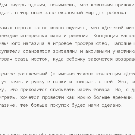
йдя внутрь здания, понимаешь, что компания приложи
здать в торговом зале сказочный мир для ребенка.
самых первых шагов можно ощутить, что «Детский мир
звездие интересных идей и решений. Концепция магаз
ивычного магазина в игровое пространство, наполнен
купатели становятся зрителями и активными участник
изван стать местом, куда ребенку захочется возвращ
центре развлечений (а именно такова концепция «Дет
гут взять игрушку с полки и поиграть с ней. Это, к
му, что приходится списывать часть товара. Но, с д
играть, хочется провести как можно больше времени.
газине, тем больше покупок будет нами сделано.
магазине можно обнаружить множество интерактивных 