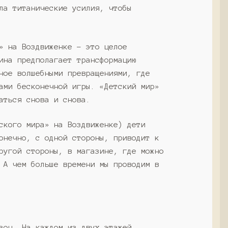
ла титанические усилия, чтобы
» на Воздвиженке – это целое
ина предполагает трансформацию
ное волшебными превращениями, где
ами бесконечной игры. «Детский мир»
аться снова и снова.
ского мира» на Воздвиженке) дети
онечно, с одной стороны, приводит к
ругой стороны, в магазине, где можно
 А чем больше времени мы проводим в
зон. На каждом из двух этажей