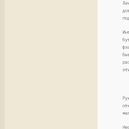
Ле
до
по
Ин
бу
фл
бы
ра
эт
Ру
от
ма
Не