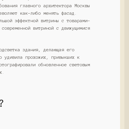
бования главного архитектора Москвы
зволяет как-либо менять фасад.
льшой эффектной витрины с товарами-
 современной витриной с движущимися
одсветка здания, делающая его
о удивила прохожих, привыкших к
отографировали обновленное световым
х.
?