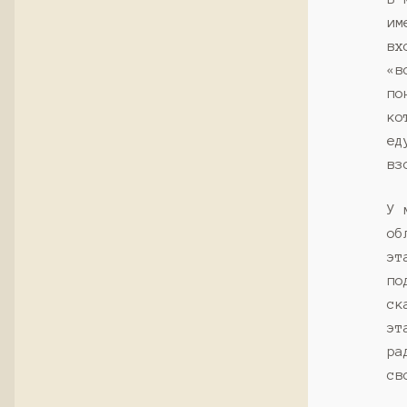
им
вх
«в
по
ко
ед
вз
У 
об
эт
по
ск
эт
ра
св