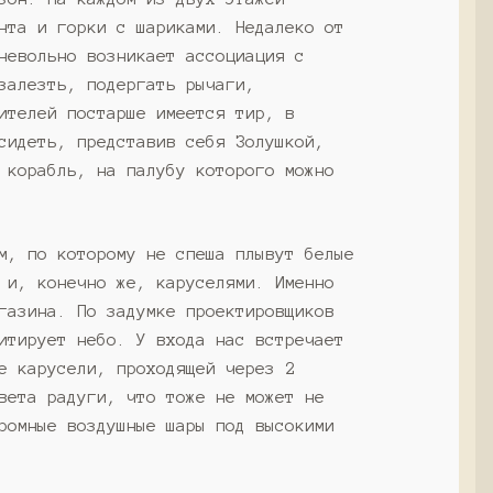
нта и горки с шариками. Недалеко от
невольно возникает ассоциация с
залезть, подергать рычаги,
ителей постарше имеется тир, в
сидеть, представив себя Золушкой,
 корабль, на палубу которого можно
м, по которому не спеша плывут белые
 и, конечно же, каруселями. Именно
газина. По задумке проектировщиков
итирует небо. У входа нас встречает
е карусели, проходящей через 2
вета радуги, что тоже не может не
ромные воздушные шары под высокими