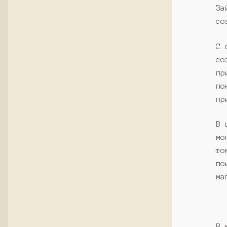
За
со
С 
со
пр
по
пр
В 
мо
то
по
ма
В 