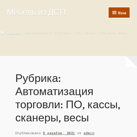
Мебель из ДСП
Перейти
Перейти
Меню
к
к
навигации
содержимому
Главная
Главная
Автоматизация торговли: ПО, кассы, сканеры, весы
Госзакупка
Корзина
Мой аккаунт
Рубрика:
Оформление заказа
Автоматизация
торговли: ПО, кассы,
сканеры, весы
Опубликовано
8 декабря, 2021
от
admin