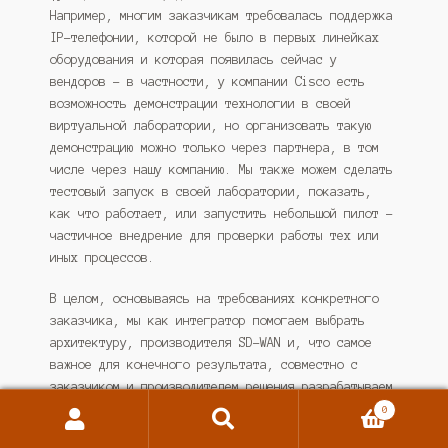
Например, многим заказчикам требовалась поддержка
IP-телефонии, которой не было в первых линейках
оборудования и которая появилась сейчас у
вендоров – в частности, у компании Cisco есть
возможность демонстрации технологии в своей
виртуальной лаборатории, но организовать такую
демонстрацию можно только через партнера, в том
числе через нашу компанию. Мы также можем сделать
тестовый запуск в своей лаборатории, показать,
как что работает, или запустить небольшой пилот –
частичное внедрение для проверки работы тех или
иных процессов.
В целом, основываясь на требованиях конкретного
заказчика, мы как интегратор помогаем выбрать
архитектуру, производителя SD-WAN и, что самое
важное для конечного результата, совместно с
заказчиком и производителем решения разрабатываем
наиболее оптимальную и безопасную стратегию
0
Поиск
Искать:
миграции, занимаемся отладкой комплексного