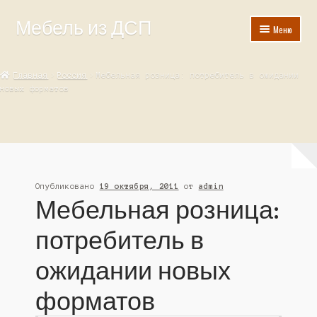
Мебель из ДСП
Перейти
Перейти
Меню
к
к
навигации
содержимому
Главная
Главная
Россия
Мебельная розница: потребитель в ожидании
новых форматов
Госзакупка
Корзина
Мой аккаунт
Опубликовано
19 октября, 2011
от
admin
Оформление заказа
Мебельная розница:
потребитель в
ожидании новых
форматов