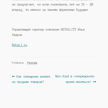
не предлагает, но если посмотреть лет на 15 – 20
вперед, то именно за такими форматами будущее.
Управляющий партнер компании
RETAILITY
Илья
Уваров
Retail.ru
Рубрика:
Россия
Навигация
Предыдущая
Следующая
Non-food в гипермаркете:
Как освещение влияет
запись:
запись:
на продажи товаров?
время меняться!
по
записям