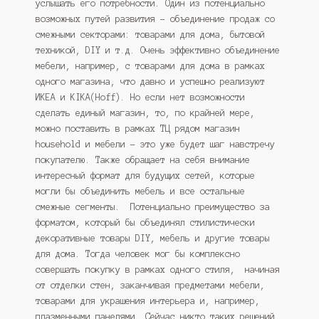
услышать его потребности. Один из потенциально
возможных путей развития – объединение продаж со
смежными секторами: товарами для дома, бытовой
техникой, DIY и т.д. Очень эффективно объединение
мебели, например, с товарами для дома в рамках
одного магазина, что давно и успешно реализуют
ИКЕА и KIKA(Hoff). Но если нет возможноcти
сделать единый магазин, то, по крайней мере,
можно поставить в рамках ТЦ рядом магазин
household и мебели – это уже будет шаг навстречу
покупателю. Также обращает на себя внимание
интересный формат для будущих сетей, которые
могли бы объединить мебель и все остальные
смежные сегменты. Потенциально преимущество за
форматом, который бы объединял стилистически
декоративные товары DIY, мебель и другие товары
для дома. Тогда человек мог бы комплексно
совершать покупку в рамках одного стиля, начиная
от отделки стен, заканчивая предметами мебели,
товарами для украшения интерьера и, например,
плазменными панелями. Сейчас никто таких решений