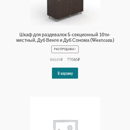
Шкаф для раздевалок 5-секционный 10ти-
местный, Дуб Венге и Дуб Сонома (Westcom)
РАСПРОДАЖА!
Первоначальная
Текущая
84117
₽
77646
₽
цена
цена:
составляла
77646₽.
В корзину
84117₽.