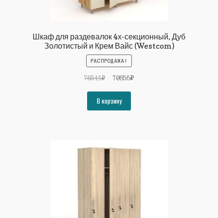
Шкаф для раздевалок 4х-секционный, Дуб
Золотистый и Крем Вайс (Westcom)
РАСПРОДАЖА!
Первоначальная
Текущая
76544
₽
70656
₽
цена
цена:
составляла
70656₽.
В корзину
76544₽.