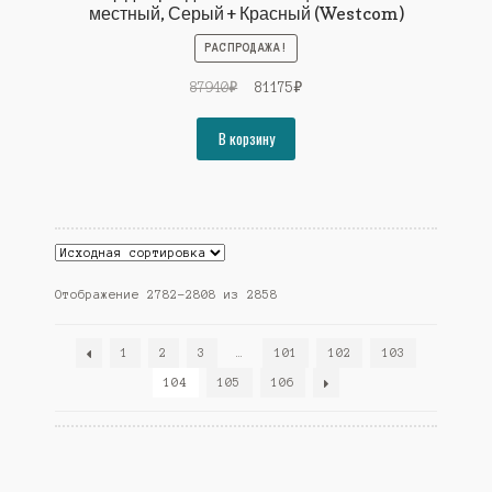
местный, Серый + Красный (Westcom)
РАСПРОДАЖА!
Первоначальная
Текущая
87940
₽
81175
₽
цена
цена:
составляла
81175₽.
В корзину
87940₽.
Отображение 2782–2808 из 2858
1
2
3
…
101
102
103
104
105
106