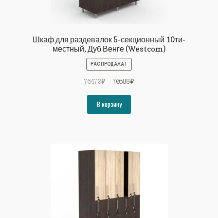
Шкаф для раздевалок 5-секционный 10ти-
местный, Дуб Венге (Westcom)
РАСПРОДАЖА!
Первоначальная
Текущая
76470
₽
70588
₽
цена
цена:
составляла
70588₽.
В корзину
76470₽.