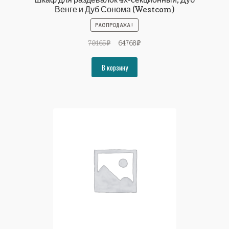
Венге и Дуб Сонома (Westcom)
РАСПРОДАЖА!
Первоначальная
Текущая
70165
₽
64768
₽
цена
цена:
составляла
64768₽.
В корзину
70165₽.