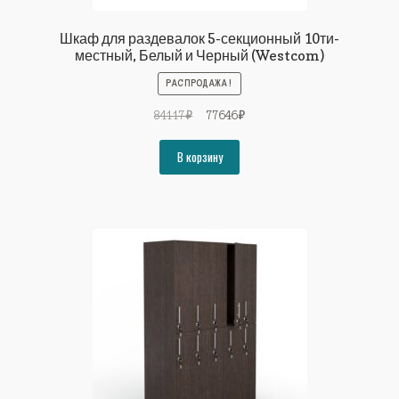
Шкаф для раздевалок 5-секционный 10ти-
местный, Белый и Черный (Westcom)
РАСПРОДАЖА!
Первоначальная
Текущая
84117
₽
77646
₽
цена
цена:
составляла
77646₽.
В корзину
84117₽.