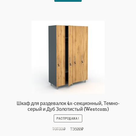
76544₽.
Шкаф для раздевалок 4х-секционный, Темно-
серый и Дуб Золотистый (Westcom)
РАСПРОДАЖА!
Первоначальная
Текущая
79733
₽
73600
₽
цена
цена: