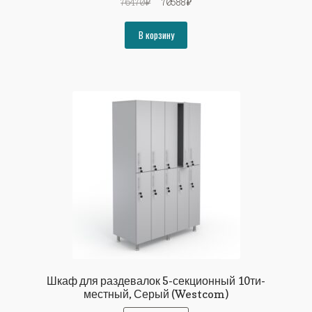
Первоначальная
Текущая
76470
₽
70588
₽
цена
цена:
составляла
70588₽.
В корзину
76470₽.
Шкаф для раздевалок 5-секционный 10ти-
местный, Серый (Westcom)