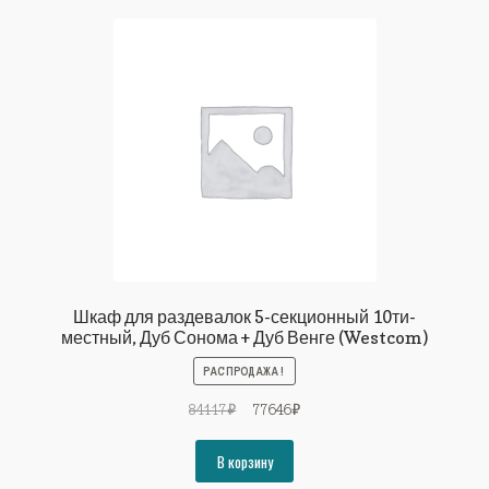
Шкаф для раздевалок 5-секционный 10ти-
местный, Дуб Сонома + Дуб Венге (Westcom)
РАСПРОДАЖА!
Первоначальная
Текущая
84117
₽
77646
₽
цена
цена:
составляла
77646₽.
В корзину
84117₽.