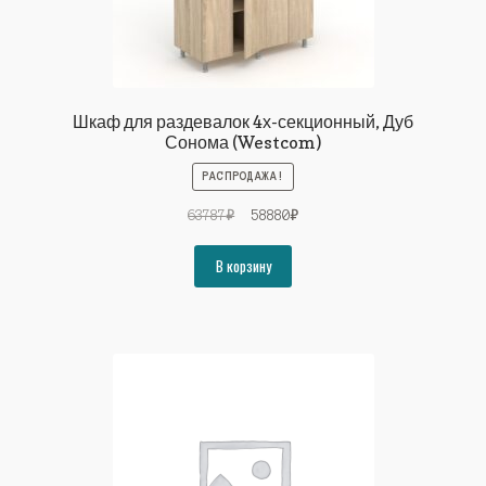
Шкаф для раздевалок 4х-секционный, Дуб
Сонома (Westcom)
РАСПРОДАЖА!
Первоначальная
Текущая
63787
₽
58880
₽
цена
цена:
составляла
58880₽.
В корзину
63787₽.