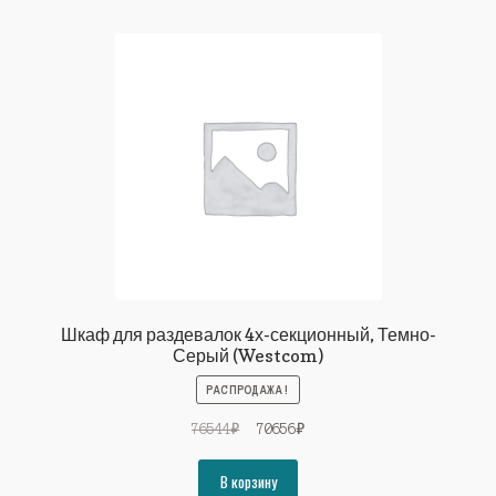
Шкаф для раздевалок 4х-секционный, Темно-
Серый (Westcom)
РАСПРОДАЖА!
Первоначальная
Текущая
76544
₽
70656
₽
цена
цена:
составляла
70656₽.
В корзину