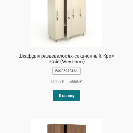
Шкаф для раздевалок 4х-секционный, Крем
Вайс (Westcom)
РАСПРОДАЖА!
Первоначальная
Текущая
63787
₽
58880
₽
цена
цена:
составляла
58880₽.
В корзину
63787₽.