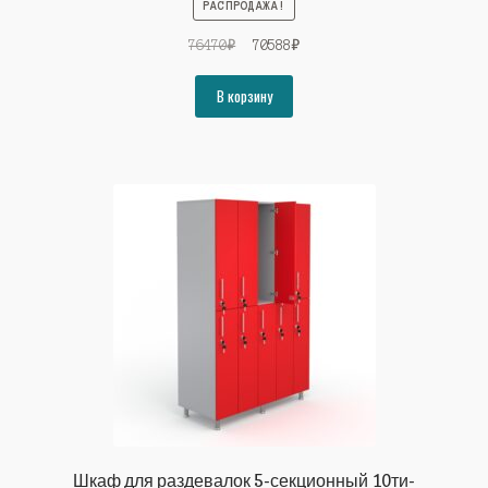
РАСПРОДАЖА!
Первоначальная
Текущая
76470
₽
70588
₽
цена
цена:
составляла
70588₽.
В корзину
76470₽.
Шкаф для раздевалок 5-секционный 10ти-