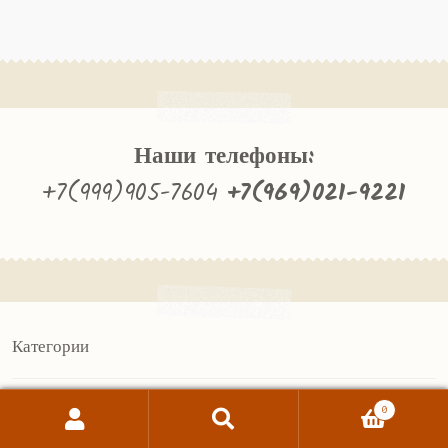
Наши телефоны:
+7(999)905-7604
+7(969)021-9221
Категории
ЕАТ.РФ
0
Витрины
Поиск
Искать:
Трибуны