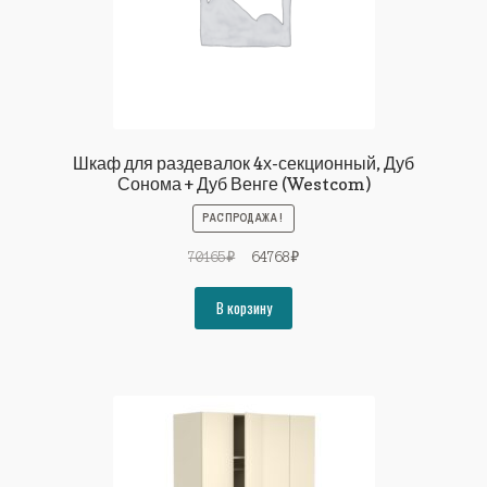
Шкаф для раздевалок 4х-секционный, Дуб
Сонома + Дуб Венге (Westcom)
РАСПРОДАЖА!
Первоначальная
Текущая
70165
₽
64768
₽
цена
цена:
составляла
64768₽.
В корзину
70165₽.