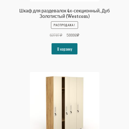
Шкаф для раздевалок 4х-секционный, Дуб
Золотистый (Westcom)
РАСПРОДАЖА!
Первоначальная
Текущая
63787
₽
58880
₽
цена
цена:
составляла
58880₽.
В корзину
63787₽.