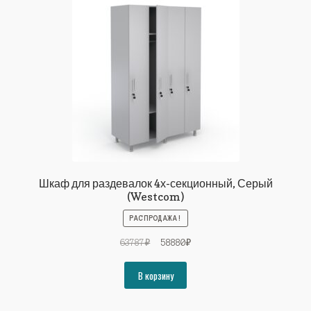
Шкаф для раздевалок 4х-секционный, Серый
(Westcom)
РАСПРОДАЖА!
Первоначальная
Текущая
63787
₽
58880
₽
цена
цена:
составляла
58880₽.
В корзину
63787₽.