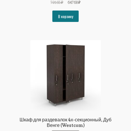
Первоначальная
Текущая
70165
₽
64768
₽
цена
цена:
составляла
64768₽.
В корзину
70165₽.
Шкаф для раздевалок 4х-секционный, Дуб
Венге (Westcom)