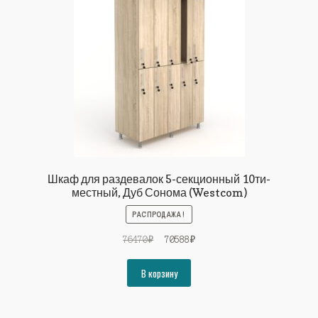
Шкаф для раздевалок 5-секционный 10ти-
местный, Дуб Сонома (Westcom)
РАСПРОДАЖА!
Первоначальная
Текущая
76470
₽
70588
₽
цена
цена:
составляла
70588₽.
В корзину
76470₽.