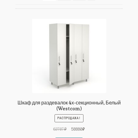
Шкаф для раздевалок 4х-секционный, Белый
(Westcom)
РАСПРОДАЖА!
Первоначальная
Текущая
63787
₽
58880
₽
цена
цена: