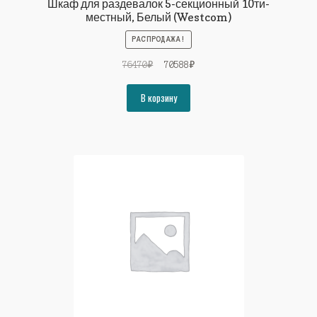
Шкаф для раздевалок 5-секционный 10ти-
местный, Белый (Westcom)
РАСПРОДАЖА!
Первоначальная
Текущая
76470
₽
70588
₽
цена
цена:
составляла
70588₽.
В корзину
76470₽.