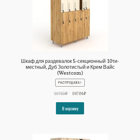
Шкаф для раздевалок 5-секционный 10ти-
местный, Дуб Золотистый и Крем Вайс
(Westcom)
РАСПРОДАЖА!
Первоначальная
Текущая
91763
₽
84704
₽
цена
цена:
составляла
84704₽.
В корзину
91763₽.