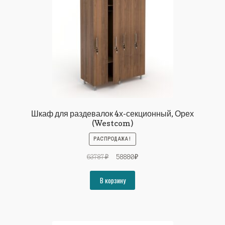
Шкаф для раздевалок 4х-секционный, Орех
(Westcom)
РАСПРОДАЖА!
Первоначальная
Текущая
63787
₽
58880
₽
цена
цена:
составляла
58880₽.
В корзину
63787₽.