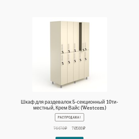
Шкаф для раздевалок 5-секционный 10ти-
местный, Крем Вайс (Westcom)
РАСПРОДАЖА!
Первоначальная
Текущая
76470
₽
70588
₽
цена
цена: