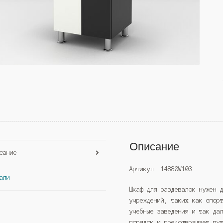
Описание
сание
Артикул: 14880W103
али
Шкаф для раздевалок нужен 
учреждений, таких как спор
учебные заведения и так да
порядок и предотвращает пу