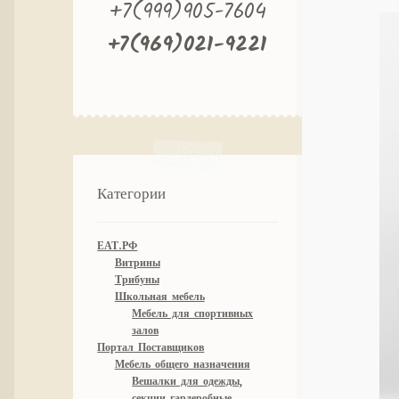
+7(999)905-7604
+7(969)021-9221
Категории
ЕАТ.РФ
Витрины
Трибуны
Школьная мебель
Мебель для спортивных
залов
Портал Поставщиков
Мебель общего назначения
Вешалки для одежды,
секции гардеробные