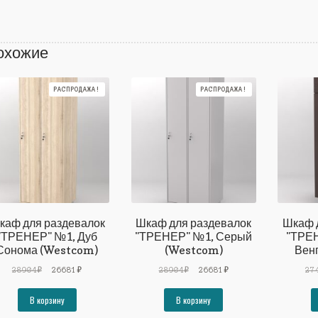
охожие
РАСПРОДАЖА!
РАСПРОДАЖА!
каф для раздевалок
Шкаф для раздевалок
Шкаф 
"ТРЕНЕР" №1, Дуб
"ТРЕНЕР" №1, Серый
"ТРЕ
Сонома (Westcom)
(Westcom)
Вен
Первоначальная
Текущая
Первоначальная
Текущая
28904
₽
26681
₽
28904
₽
26681
₽
27
цена
цена:
цена
цена:
составляла
26681₽.
составляла
26681₽.
В корзину
В корзину
28904₽.
28904₽.