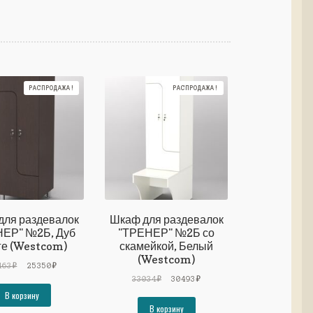
РАСПРОДАЖА!
РАСПРОДАЖА!
для раздевалок
Шкаф для раздевалок
НЕР" №2Б, Дуб
"ТРЕНЕР" №2Б со
ге (Westcom)
скамейкой, Белый
(Westcom)
Первоначальная
Текущая
463
₽
25350
₽
цена
цена:
Первоначальная
Текущая
33034
₽
30493
₽
составляла
25350₽.
цена
цена:
В корзину
27463₽.
составляла
30493₽.
В корзину