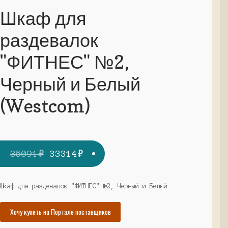
Шкаф для
раздевалок
"ФИТНЕС" №2,
Черный и Белый
(Westcom)
Первоначальная
Текущая
36091
₽
33314
₽
цена
цена:
составляла
33314₽.
Шкаф для раздевалок "ФИТНЕС" №2, Черный и Белый
36091₽.
Хочу купить на Портале поставщиков