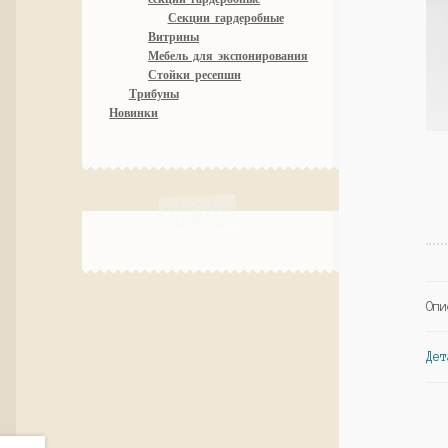
Секции гардеробные
Витрины
Мебель для экспонирования
Стойки ресепшн
Трибуны
Новинки
Опи
Дет