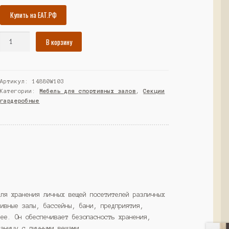
Купить на ЕАТ.РФ
Количество
В корзину
товара
Шкаф
для
Артикул:
14880W103
раздевалок
Категории:
Мебель для спортивных залов
,
Секции
"ФИТНЕС"
гардеробные
№2,
Черный
и
Белый
(Westcom)
для хранения личных вещей посетителей различных
тивные залы, бассейны, бани, предприятия,
лее. Он обеспечивает безопасность хранения,
таницу с личными вещами.