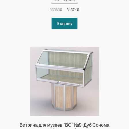
Первоначальная
Текущая
33989
₽
31374
₽
цена
цена:
составляла
31374₽.
В корзину
33989₽.
Витрина для музеев "ВС" №5, Дуб Сонома