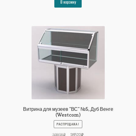
составляла
31374₽.
В корзину
33989₽.
Витрина для музеев "ВС" №5, Дуб Венге
(Westcom)
РАСПРОДАЖА!
Первоначальная
Текущая
30898
₽
28522
₽