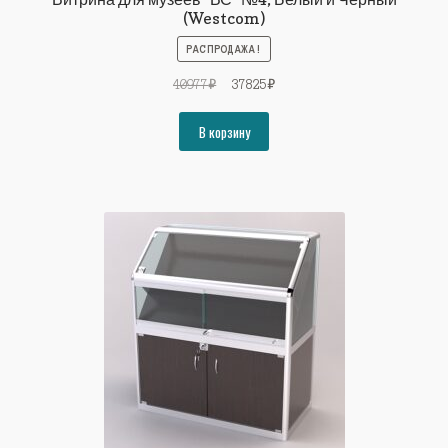
(Westcom)
РАСПРОДАЖА!
Первоначальная
Текущая
40977
₽
37825
₽
цена
цена:
составляла
37825₽.
В корзину
40977₽.