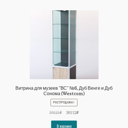
Витрина для музеев "ВС" №6, Дуб Венге и Дуб
Сонома (Westcom)
РАСПРОДАЖА!
Первоначальная
Текущая
39121
₽
36112
₽
цена
цена:
составляла
36112₽.
В корзину