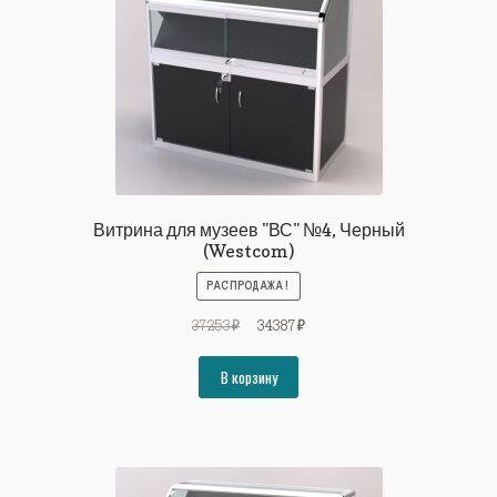
Витрина для музеев "ВС" №4, Черный
(Westcom)
РАСПРОДАЖА!
Первоначальная
Текущая
37253
₽
34387
₽
цена
цена:
составляла
34387₽.
В корзину
37253₽.