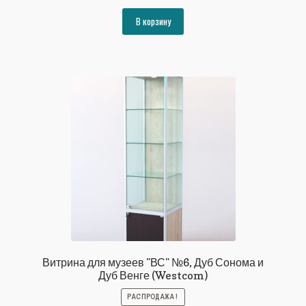
цена
цена:
составляла
32828₽.
В корзину
35564₽.
Витрина для музеев "ВС" №6, Дуб Сонома и
Дуб Венге (Westcom)
РАСПРОДАЖА!