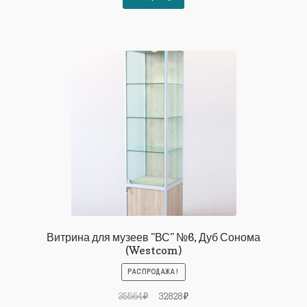
39121₽.
Витрина для музеев "ВС" №6, Дуб Сонома
(Westcom)
РАСПРОДАЖА!
Первоначальная
Текущая
35564
₽
32828
₽