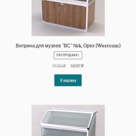
Витрина для музеев "ВС" №4, Орех (Westcom)
РАСПРОДАЖА!
Первоначальная
Текущая
37253
₽
34387
₽
цена
цена:
составляла
34387₽.
В корзину
37253₽.