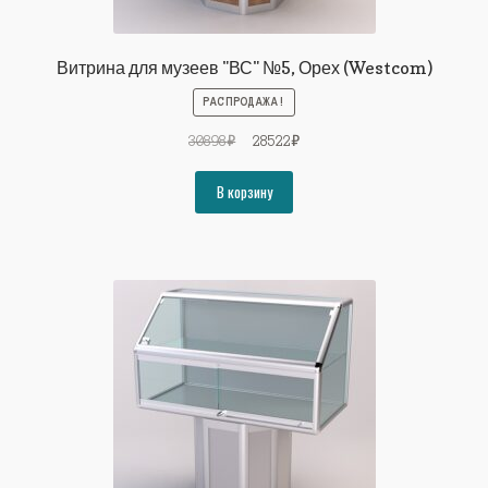
Витрина для музеев "ВС" №5, Орех (Westcom)
РАСПРОДАЖА!
Первоначальная
Текущая
30898
₽
28522
₽
цена
цена:
составляла
28522₽.
В корзину
30898₽.