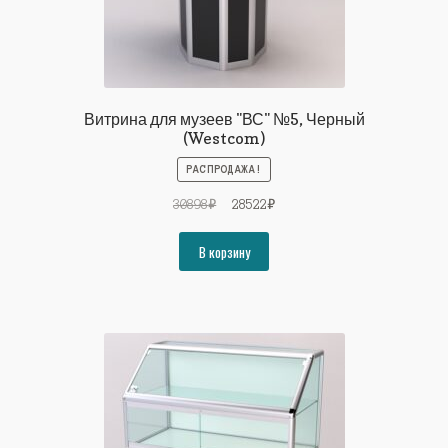
Витрина для музеев "ВС" №5, Черный
(Westcom)
РАСПРОДАЖА!
Первоначальная
Текущая
30898
₽
28522
₽
цена
цена:
составляла
28522₽.
В корзину
30898₽.