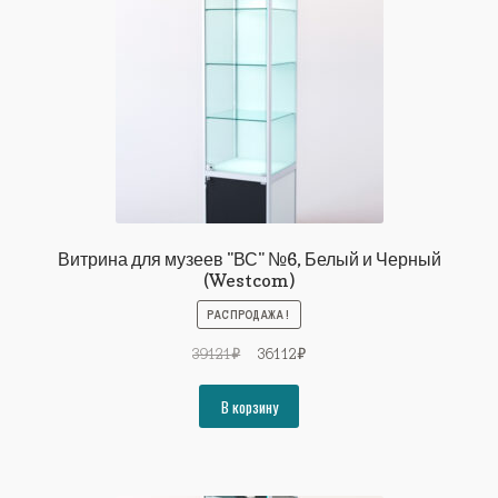
Витрина для музеев "ВС" №6, Белый и Черный
(Westcom)
РАСПРОДАЖА!
Первоначальная
Текущая
39121
₽
36112
₽
цена
цена:
составляла
36112₽.
В корзину
39121₽.