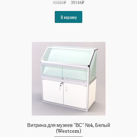
Первоначальная
Текущая
41323
₽
38144
₽
цена
цена:
составляла
38144₽.
В корзину
41323₽.
Витрина для музеев "ВС" №4, Белый
(Westcom)