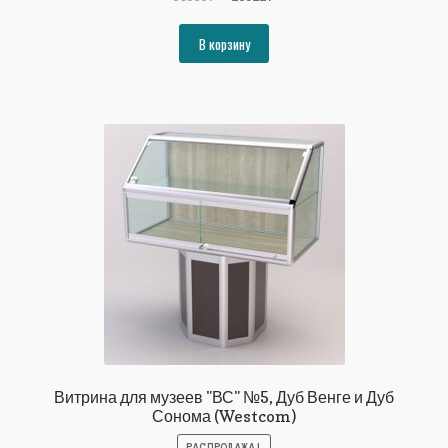
цена
цена:
составляла
28522₽.
В корзину
30898₽.
Витрина для музеев "ВС" №5, Дуб Венге и Дуб
Сонома (Westcom)
РАСПРОДАЖА!