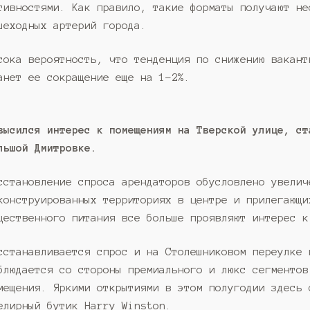
тивностями. Как правило, такие форматы получают не
шеходных артерий города.
сока вероятность, что тенденция по снижению вакант
анет ее сокращение еще на 1-2%.
высился интерес к помещениям на Тверской улице, ст
льшой Дмитровке.
сстановление спроса арендаторов обусловлено увелич
конструированных территориях в центре и прилегающи
щественного питания все больше проявляют интерес к
сстанавливается спрос и на Столешниковом переулке 
блюдается со стороны премиального и люкс сегментов
мещения. Яркими открытиями в этом полугодии здесь 
елирный бутик Harry Winston.