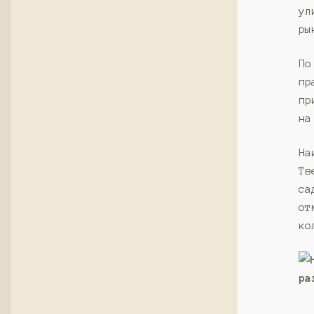
ул
ры
По
пр
пр
на
На
Тв
са
от
ко