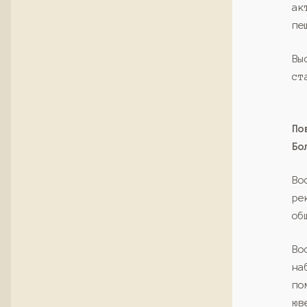
ак
пе
Вы
ст
По
Бо
Во
ре
об
Во
на
по
юв