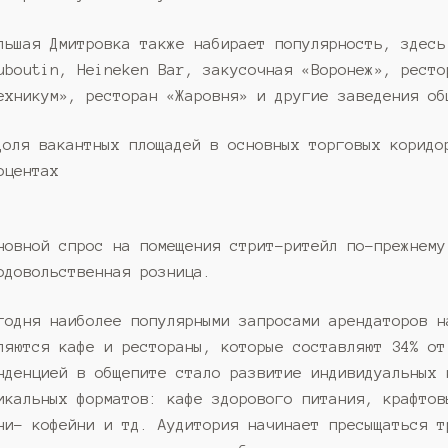
льшая Дмитровка также набирает популярность, здесь
uboutin, Heineken Bar, закусочная «Воронеж», ресто
ехникум», ресторан «Жаровня» и другие заведения об
новной спрос на помещения стрит-ритейл по-прежнему
одовольственная розница.
годня наиболее популярными запросами арендаторов н
ляются кафе и рестораны, которые составляют 34% от
нденцией в общепите стало развитие индивидуальных 
икальных форматов: кафе здорового питания, крафтов
ни- кофейни и тд. Аудитория начинает пресыщаться т