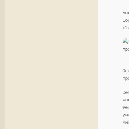
Бо
Lo
«Т
Ос
пр
Се
яв
те
ун
ми