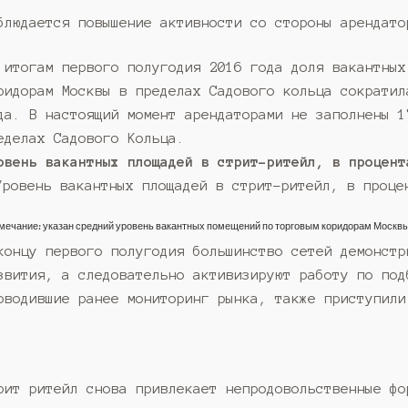
блюдается повышение активности со стороны арендато
 итогам первого полугодия 2016 года доля вакантных
ридорам Москвы в пределах Садового кольца сократил
да. В настоящий момент арендаторами не заполнены 1
еделах Садового Кольца.
овень вакантных площадей в стрит-ритейл, в процент
мечание: указан средний уровень вакантных помещений по торговым коридорам Москвы 
концу первого полугодия большинство сетей демонстр
звития, а следовательно активизируют работу по под
оводившие ранее мониторинг рынка, также приступили
рит ритейл снова привлекает непродовольственные фо