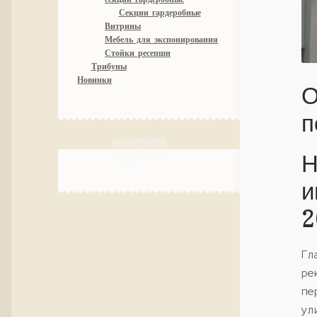
Секции гардеробные
Витрины
Мебель для экспонирования
Стойки ресепшн
Трибуны
Новинки
О
п
Н
и
2
Гл
ре
пе
ул