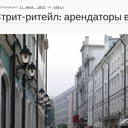
убликовано
11 июля, 2016
от
admin
трит-ритейл: арендаторы