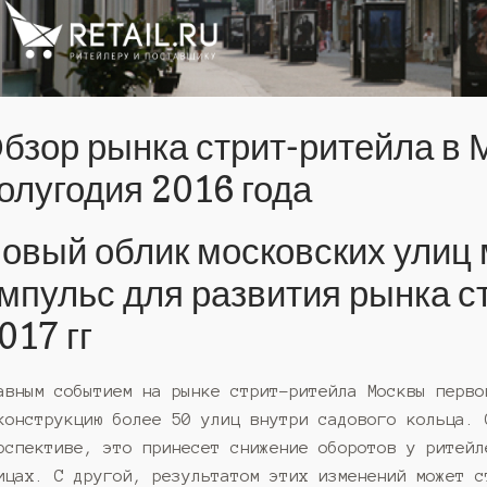
бзор рынка стрит-ритейла в М
олугодия 2016 года
овый облик московских улиц
мпульс для развития рынка с
017 гг
авным событием на рынке стрит-ритейла Москвы перво
конструкцию более 50 улиц внутри садового кольца. 
рспективе, это принесет снижение оборотов у ритейл
ицах. С другой, результатом этих изменений может с