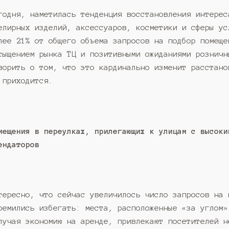
годня, наметилась тенденция восстановления интерес
елирных изделий, аксессуаров, косметики и сферы ус
лее 21% от общего объема запросов на подбор помеще
сыщением рынка ТЦ и позитивными ожиданиями розничн
ворить о том, что это кардинально изменит расстано
 приходится.
мещения в переулках, прилегающих к улицам с высоки
ендаторов
тересно, что сейчас увеличилось число запросов на 
ремились избегать: места, расположенные «за углом»
лучая экономию на аренде, привлекают посетителей н