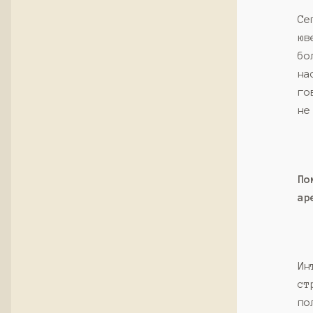
Се
юв
бо
на
го
не
По
ар
Ин
ст
по