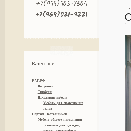
+7(999)905-7604
Оп
+7(969)021-9221
С
Категории
ЕАТ.РФ
Витрины
Трибуны
Школьная мебель
Мебель для спортивных
залов
Портал Поставщиков
Мебель общего назначения
Вешалки для одежды,
секции гардеробные