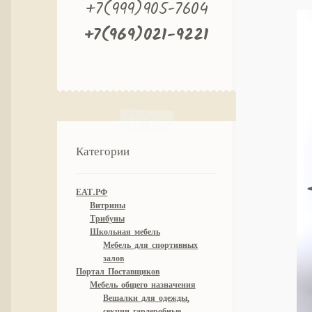
+7(999)905-7604
+7(969)021-9221
Категории
ЕАТ.РФ
Витрины
Трибуны
Школьная мебель
Мебель для спортивных
залов
Портал Поставщиков
Мебель общего назначения
Вешалки для одежды,
секции гардеробные