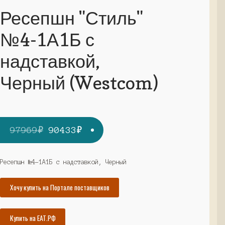
Ресепшн "Стиль"
№4-1А1Б с
надставкой,
Черный (Westcom)
Первоначальная
Текущая
97969
₽
90433
₽
цена
цена:
составляла
90433₽.
Ресепшн №4-1А1Б с надставкой, Черный
97969₽.
Хочу купить на Портале поставщиков
Купить на ЕАТ.РФ