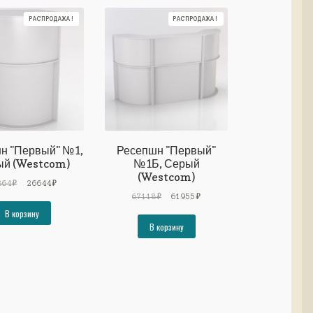
РАСПРОДАЖА!
РАСПРОДАЖА!
н "Первый" №1,
Ресепшн "Первый"
й (Westcom)
№1Б, Серый
(Westcom)
Первоначальная
Текущая
864
₽
26644
₽
цена
цена:
Первоначальная
Текущая
67118
₽
61955
₽
составляла
26644₽.
цена
цена:
В корзину
28864₽.
составляла
61955₽.
В корзину
67118₽.