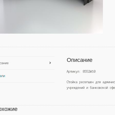
Описание
сание
Артикул: 8552W10
али
Стойка ресепшен для админи
учреждений и банковской сф
охожие