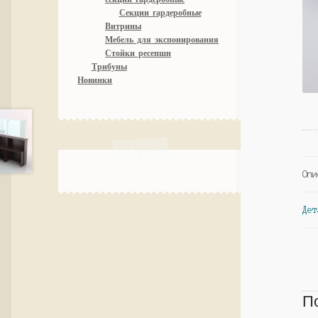
Секции гардеробные
Витрины
Мебель для экспонирования
Стойки ресепшн
Трибуны
Новинки
Опи
Дет
П