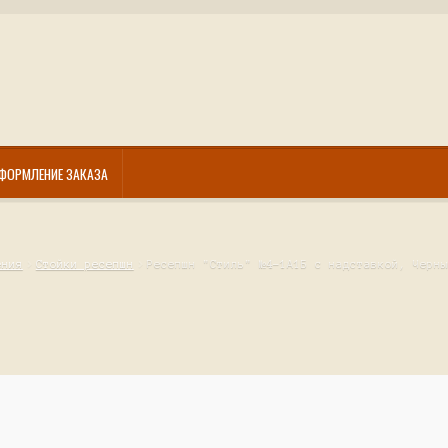
ФОРМЛЕНИЕ ЗАКАЗА
ения
Стойки ресепшн
Ресепшн "Стиль" №4-1А1Б с надставкой, Черны