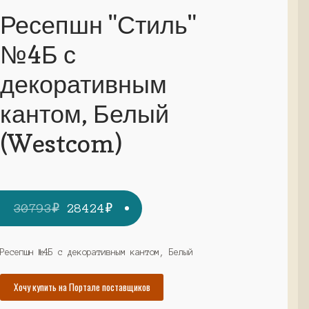
Ресепшн "Стиль"
№4Б с
декоративным
кантом, Белый
(Westcom)
Первоначальная
Текущая
30793
₽
28424
₽
цена
цена:
составляла
28424₽.
Ресепшн №4Б с декоративным кантом, Белый
30793₽.
Хочу купить на Портале поставщиков