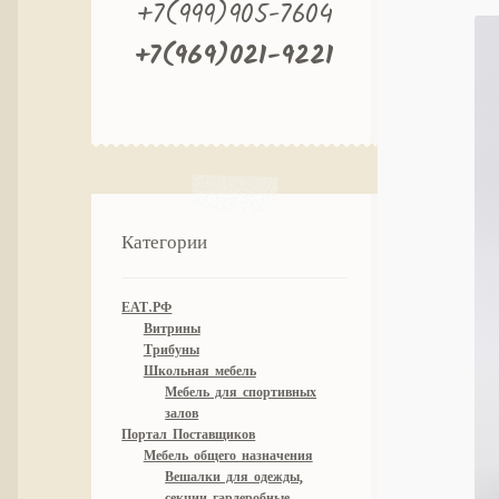
+7(999)905-7604
+7(969)021-9221
Категории
ЕАТ.РФ
Витрины
Трибуны
Школьная мебель
Мебель для спортивных
залов
Портал Поставщиков
Мебель общего назначения
Вешалки для одежды,
секции гардеробные