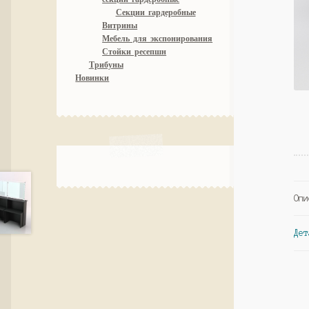
Секции гардеробные
Витрины
Мебель для экспонирования
Стойки ресепшн
Трибуны
Новинки
Опи
Дет