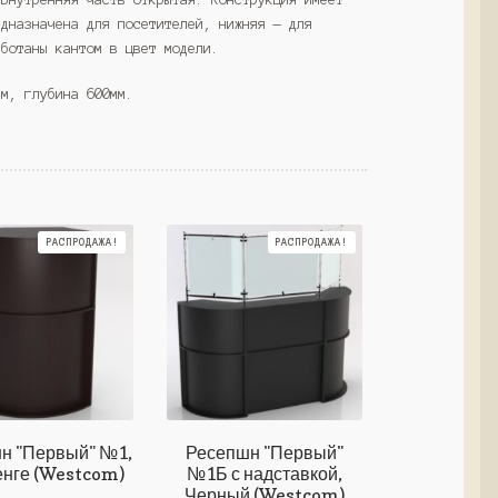
едназначена для посетителей, нижняя — для
аботаны кантом в цвет модели.
мм, глубина 600мм.
РАСПРОДАЖА!
РАСПРОДАЖА!
н "Первый" №1,
Ресепшн "Первый"
енге (Westcom)
№1Б с надставкой,
Черный (Westcom)