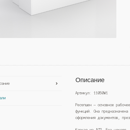
Описание
сание
Артикул: 11050W1
али
Ресепшен — основное рабоче
функций. Она предназначена
оформления документов, пре
Каркас из ДСП. Без цоколя.