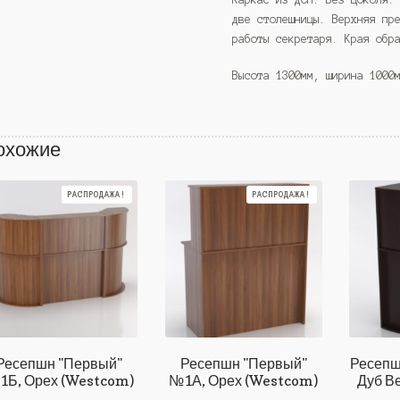
две столешницы. Верхняя пр
работы секретаря. Края обр
Высота 1300мм, ширина 1000
охожие
РАСПРОДАЖА!
РАСПРОДАЖА!
Ресепшн "Первый"
Ресепшн "Первый"
Ресепш
1Б, Орех (Westcom)
№1А, Орех (Westcom)
Дуб В