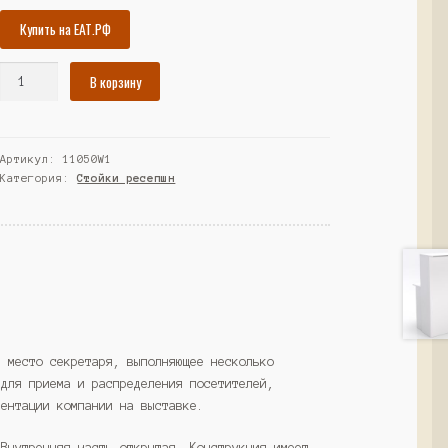
Купить на ЕАТ.РФ
Количество
В корзину
товара
Ресепшн
"Стиль"
Артикул:
11050W1
№4Б
Категория:
Стойки ресепшн
с
декоративным
кантом,
Белый
(Westcom)
е место секретаря, выполняющее несколько
 для приема и распределения посетителей,
зентации компании на выставке.
 Внутренняя часть открытая. Конструкция имеет