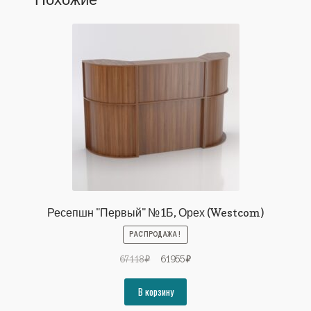
Ресепшн "Первый" №1Б, Орех (Westcom)
РАСПРОДАЖА!
Первоначальная
Текущая
67118
₽
61955
₽
цена
цена:
составляла
61955₽.
В корзину
67118₽.