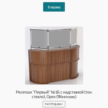
цена
цена:
составляла
71410₽.
В корзину
77360₽.
Ресепшн "Первый" №1Б с надставкой (тон.
стекло), Орех (Westcom)
РАСПРОДАЖА!