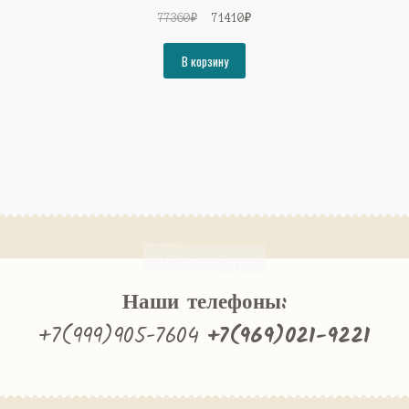
Первоначальная
Текущая
77360
₽
71410
₽
цена
цена:
составляла
71410₽.
В корзину
77360₽.
Наши телефоны:
+7(999)905-7604
+7(969)021-9221