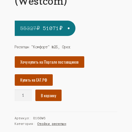
(Westcom)
Первоначальная
Текущая
55327
₽
51071
₽
цена
цена:
составляла
51071₽.
Ресепшн "Комфорт" №2Б, Орех
55327₽.
Хочу купить на Портале поставщиков
Купить на ЕАТ.РФ
Количество
В корзину
товара
Ресепшн
"Комфорт"
Артикул:
8160W6
№2Б,
Категория:
Стойки ресепшн
Орех
(Westcom)