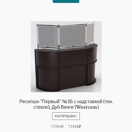
67118₽.
Ресепшн "Первый" №1Б с надставкой (тон.
стекло), Дуб Венге (Westcom)
РАСПРОДАЖА!
Первоначальная
Текущая
77360
₽
71410
₽