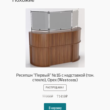
Ресепшн "Первый" №1Б с надставкой (тон.
стекло), Орех (Westcom)
РАСПРОДАЖА!
Первоначальная
Текущая
77360
₽
71410
₽
цена
цена:
составляла
71410₽.
В корзину