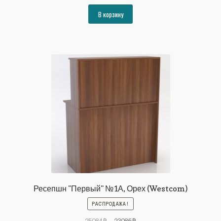
цена
цена:
составляла
26644₽.
В корзину
28864₽.
Ресепшн "Первый" №1А, Орех (Westcom)
РАСПРОДАЖА!
Первоначальная
Текущая