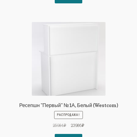
77360₽.
Ресепшн "Первый" №1А, Белый (Westcom)
РАСПРОДАЖА!
Первоначальная
Текущая
25984
₽
23986
₽
цена
цена: