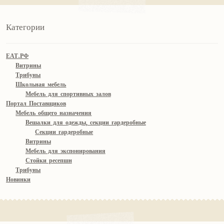
Категории
ЕАТ.РФ
Витрины
Трибуны
Школьная мебель
Мебель для спортивных залов
Портал Поставщиков
Мебель общего назначения
Вешалки для одежды, секции гардеробные
Секции гардеробные
Витрины
Мебель для экспонирования
Стойки ресепшн
Трибуны
Новинки