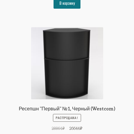
составляла
23986₽.
В корзину
25984₽.
Ресепшн "Первый" №1, Черный (Westcom)
РАСПРОДАЖА!
Первоначальная
Текущая
28864
₽
26644
₽