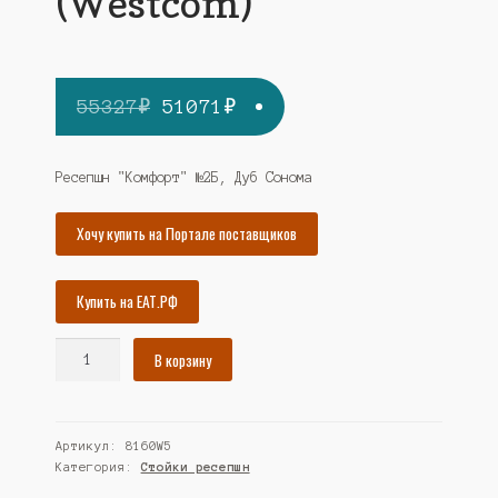
(Westcom)
Первоначальная
Текущая
55327
₽
51071
₽
цена
цена:
составляла
51071₽.
Ресепшн "Комфорт" №2Б, Дуб Сонома
55327₽.
Хочу купить на Портале поставщиков
Купить на ЕАТ.РФ
Количество
В корзину
товара
Ресепшн
"Комфорт"
Артикул:
8160W5
№2Б,
Категория:
Стойки ресепшн
Дуб
Сонома