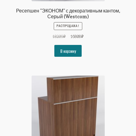
Ресепшен "ЭКОНОМ" с декоративным кантом,
Серый (Westcom)
РАСПРОДАЖА!
Первоначальная
Текущая
18209
₽
16808
₽
цена
цена:
составляла
16808₽.
В корзину
18209₽.