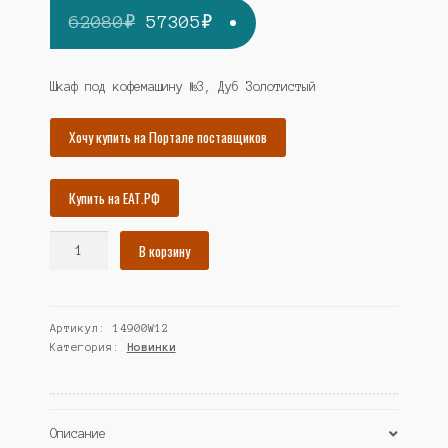
Первоначальная
Текущая
62080
₽
57305
₽
цена
цена:
составляла
57305₽.
Шкаф под кофемашину №3, Дуб Золотистый
62080₽.
Хочу купить на Портале поставщиков
Купить на ЕАТ.РФ
Количество
В корзину
товара
Шкаф
под
Артикул:
14900W12
кофемашину
Категория:
Новинки
№3,
Дуб
Золотистый
(Westcom)
Описание