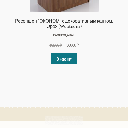
Ресепшен "ЭКОНОМ" с декоративным кантом,
Орех (Westcom)
РАСПРОДАЖА!
Первоначальная
Текущая
18209
₽
16808
₽
цена
цена:
составляла
16808₽.
В корзину
18209₽.