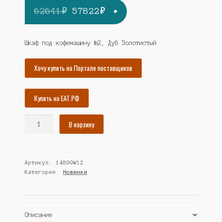
Первоначальная
Текущая
62641
₽
57822
₽
цена
цена:
составляла
57822₽.
Шкаф под кофемашину №2, Дуб Золотистый
62641₽.
Хочу купить на Портале поставщиков
Купить на ЕАТ.РФ
Количество
В корзину
товара
Шкаф
под
Артикул:
14899W12
кофемашину
Категория:
Новинки
№2,
Дуб
Золотистый
(Westcom)
Описание