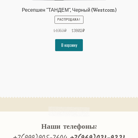
Ресепшен "ТАНДЕМ", Черный (Westcom)
РАСПРОДАЖА!
Первоначальная
Текущая
14953
₽
13802
₽
цена
цена:
составляла
13802₽.
В корзину
14953₽.
Наши телефоны: