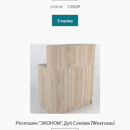
Первоначальная
Текущая
14953
₽
13802
₽
цена
цена:
составляла
13802₽.
В корзину
14953₽.
Ресепшен "ЭКОНОМ", Дуб Сонома (Westcom)