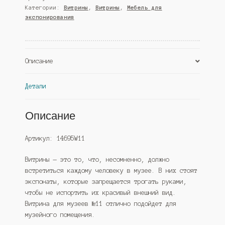
Категории:
Витрины
,
Витрины
,
Мебель для
№11
экспонирования
настенная,
Крем
Вайс
(Westcom)
Описание
Детали
Описание
Артикул: 14695W11
Витрины — это то, что, несомненно, должно
встретиться каждому человеку в музее. В них стоят
экспонаты, которые запрещается трогать руками,
чтобы не испортить их красивый внешний вид.
Витрина для музеев №11 отлично подойдет для
музейного помещения.