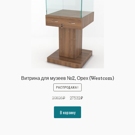
Витрина для музеев №2, Орех (Westcom)
РАСПРОДАЖА!
Первоначальная
Текущая
29826
₽
27532
₽
цена
цена:
составляла
27532₽.
В корзину
29826₽.