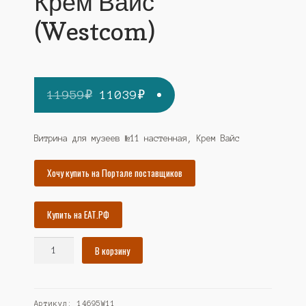
Крем Вайс
(Westcom)
Первоначальная
Текущая
11959
₽
11039
₽
цена
цена:
составляла
11039₽.
Витрина для музеев №11 настенная, Крем Вайс
11959₽.
Хочу купить на Портале поставщиков
Купить на ЕАТ.РФ
Количество
В корзину
товара
Витрина
для
Артикул:
14695W11
музеев