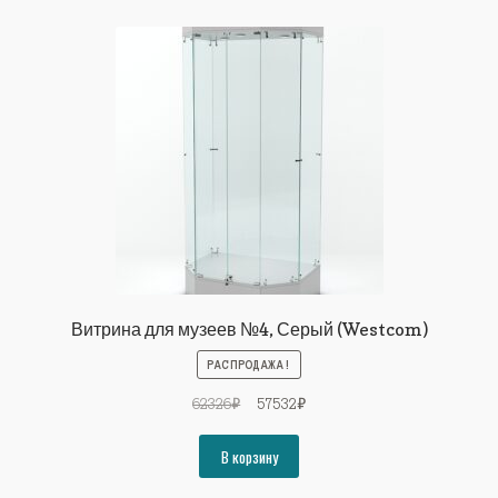
Витрина для музеев №4, Серый (Westcom)
РАСПРОДАЖА!
Первоначальная
Текущая
62326
₽
57532
₽
цена
цена:
составляла
57532₽.
В корзину
62326₽.