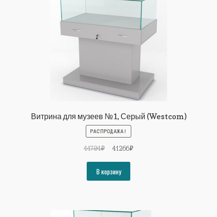
Витрина для музеев №1, Серый (Westcom)
РАСПРОДАЖА!
Первоначальная
Текущая
44704
₽
41266
₽
цена
цена:
составляла
41266₽.
В корзину
44704₽.