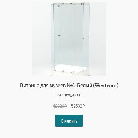
Витрина для музеев №4, Белый (Westcom)
РАСПРОДАЖА!
Первоначальная
Текущая
62326
₽
57532
₽
цена
цена:
составляла
57532₽.
В корзину
62326₽.