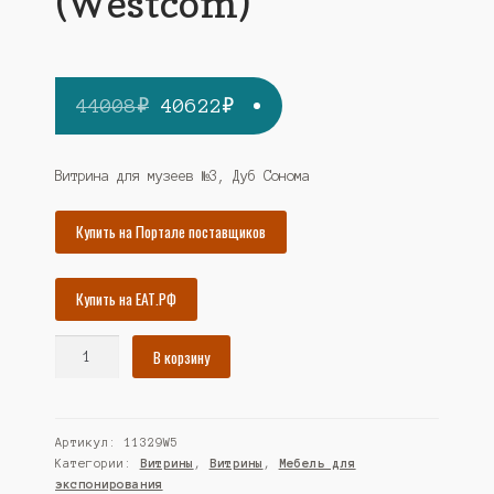
(Westcom)
Первоначальная
Текущая
44008
₽
40622
₽
цена
цена:
составляла
40622₽.
Витрина для музеев №3, Дуб Сонома
44008₽.
Купить на Портале поставщиков
Купить на ЕАТ.РФ
Количество
В корзину
товара
Витрина
для
Артикул:
11329W5
музеев
Категории:
Витрины
,
Витрины
,
Мебель для
№3,
экспонирования
Дуб