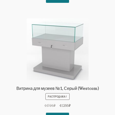
29826₽.
Витрина для музеев №1, Серый (Westcom)
РАСПРОДАЖА!
Первоначальная
Текущая
44704
₽
41266
₽
цена
цена: