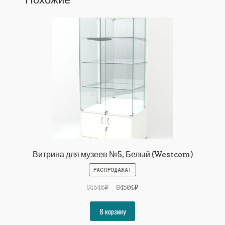
Витрина для музеев №5, Белый (Westcom)
РАСПРОДАЖА!
Первоначальная
Текущая
91546
₽
84504
₽
цена
цена:
составляла
84504₽.
В корзину
91546₽.