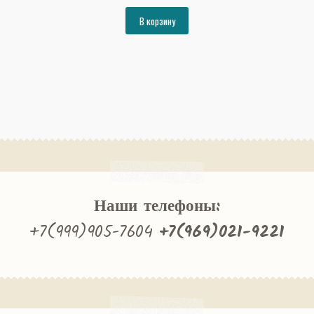
цена
цена:
составляла
27532₽.
В корзину
29826₽.
Наши телефоны:
+7(999)905-7604
+7(969)021-9221