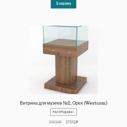
составляла
41266₽.
В корзину
44704₽.
Витрина для музеев №2, Орех (Westcom)
РАСПРОДАЖА!
Первоначальная
Текущая
29826
₽
27532
₽