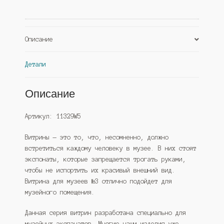
Сонома
(Westcom)
Описание
Детали
Описание
Артикул: 11329W5
Витрины — это то, что, несомненно, должно
встретиться каждому человеку в музее. В них стоят
экспонаты, которые запрещается трогать руками,
чтобы не испортить их красивый внешний вид.
Витрина для музеев №3 отлично подойдет для
музейного помещения.
Данная серия витрин разработана специально для
музейных экспанатов. Многие наши изделия уже