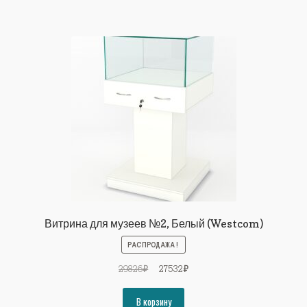
Витрина для музеев №2, Белый (Westcom)
РАСПРОДАЖА!
Первоначальная
Текущая
29826
₽
27532
₽
цена
цена:
составляла
27532₽.
В корзину