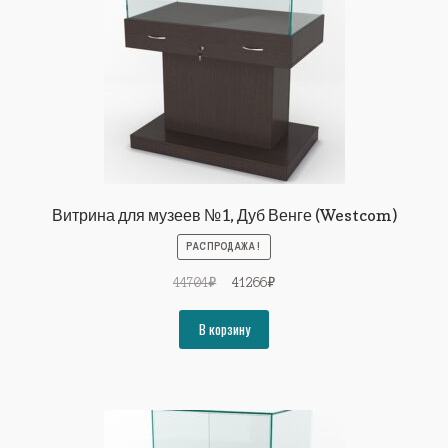
Витрина для музеев №1, Дуб Венге (Westcom)
РАСПРОДАЖА!
Первоначальная
Текущая
44704
₽
41266
₽
цена
цена:
составляла
41266₽.
В корзину
44704₽.