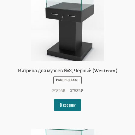
Витрина для музеев №2, Черный (Westcom)
РАСПРОДАЖА!
Первоначальная
Текущая
29826
₽
27532
₽
цена
цена:
составляла
27532₽.
В корзину
29826₽.