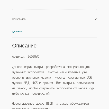
Сонома
(Westcom)
Описание
Детали
Описание
Артикул: 14688W5
Данная серия витрин разработана специально для
музейных экспонатов. Многие наши изделия уже
стоят в школьных музеях, музеях посвященных ВОВ,
музеях МВД, ФСБ и прочих. Все витрины запираются
на замок, чтобы сохранить экспонаты от через чур
любопытных посетителей.
Нестандартные цвета ЛДСП на заказ обсуждаются
отдельно с менеджерами.