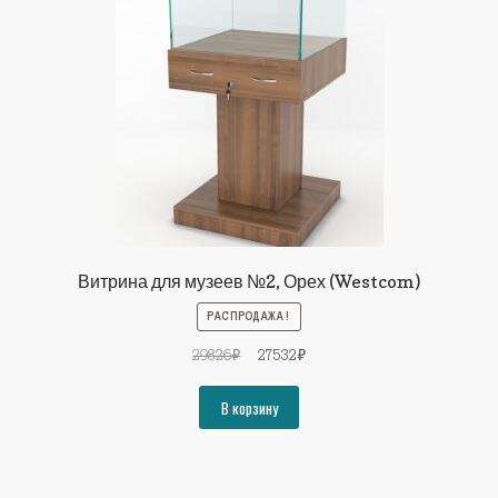
Витрина для музеев №2, Орех (Westcom)
РАСПРОДАЖА!
Первоначальная
Текущая
29826
₽
27532
₽
цена
цена:
составляла
27532₽.
В корзину
29826₽.