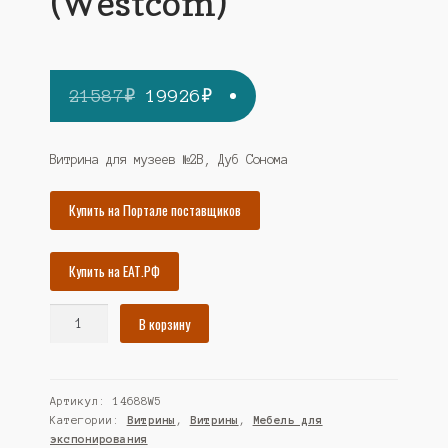
(Westcom)
Первоначальная
Текущая
21587
₽
19926
₽
цена
цена:
составляла
19926₽.
Витрина для музеев №2В, Дуб Сонома
21587₽.
Купить на Портале поставщиков
Купить на ЕАТ.РФ
Количество
В корзину
товара
Витрина
для
Артикул:
14688W5
музеев
Категории:
Витрины
,
Витрины
,
Мебель для
№2В,
экспонирования
Дуб