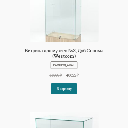
Витрина для музеев №3, Дуб Сонома
(Westcom)
РАСПРОДАЖА!
Первоначальная
Текущая
44008
₽
40622
₽
цена
цена:
составляла
40622₽.
В корзину
44008₽.