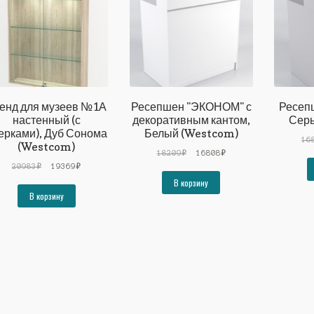
енд для музеев №1А
Ресепшен "ЭКОНОМ" с
Ресеп
настенный (с
декоративным кантом,
Серы
ерками), Дуб Сонома
Белый (Westcom)
16
(Westcom)
Первоначальная
Текущая
18209
₽
16808
₽
Первоначальная
Текущая
цена
цена:
20983
₽
19369
₽
цена
цена:
составляла
16808₽.
В корзину
составляла
19369₽.
18209₽.
В корзину
20983₽.