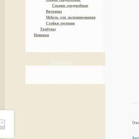
Секции гардеробные
Витрины
Мебель для экспонирования
Стойки ресепшн
Трибуны
Новинки
Опи
Дет