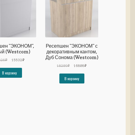
шен "ЭКОНОМ",
Ресепшен "ЭКОНОМ" с
й (Westcom)
декоративным кантом,
Дуб Сонома (Westcom)
Первоначальная
Текущая
826
₽
15532
₽
цена
цена:
Первоначальная
Текущая
18209
₽
16808
₽
составляла
15532₽.
цена
цена:
В корзину
16826₽.
составляла
16808₽.
В корзину
18209₽.