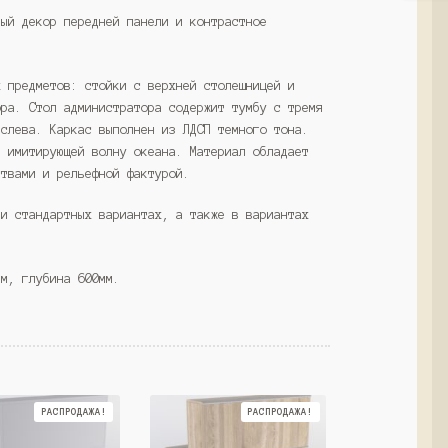
(Westcom)
ный декор передней панели и контрастное
х предметов: стойки с верхней столешницей и
ора. Стол администратора содержит тумбу с тремя
 слева. Каркас выполнен из ЛДСП темного тона.
, имитирующей волну океана. Материал обладает
ствами и рельефной фактурой.
ми стандартных вариантах, а также в вариантах
мм, глубина 600мм.
РАСПРОДАЖА!
РАСПРОДАЖА!