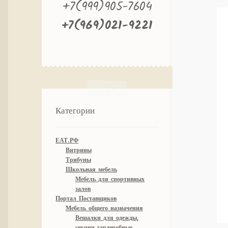
+7(999)905-7604
+7(969)021-9221
Категории
ЕАТ.РФ
Витрины
Трибуны
Школьная мебель
Мебель для спортивных
залов
Портал Поставщиков
Мебель общего назначения
Вешалки для одежды,
секции гардеробные