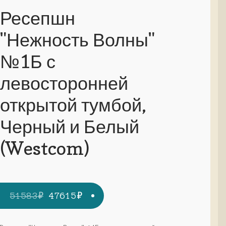
Ресепшн
"Нежность Волны"
№1Б с
левосторонней
открытой тумбой,
Черный и Белый
(Westcom)
Первоначальная
Текущая
51583
₽
47615
₽
цена
цена: