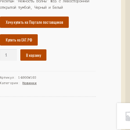
составляла
47615₽.
Ресепшн "Нежность Волны" №1Б с левосторонней
открытой тумбой, Черный и Белый
51583₽.
Хочу купить на Портале поставщиков
Купить на ЕАТ.РФ
Количество
В корзину
товара
Ресепшн
"Нежность
Артикул:
14066W103
Волны"
Категория:
Новинки
№1Б
с
левосторонней
открытой
тумбой,
Черный
и
Белый