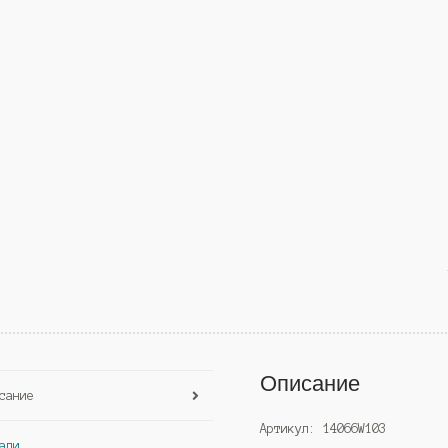
Описание
сание
Артикул: 14066W103
али