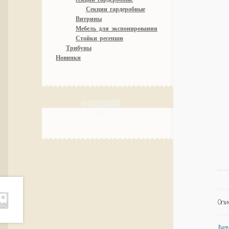
Секции гардеробные
Витрины
Мебель для экспонирования
Стойки ресепшн
Трибуны
Новинки
Опи
Дет