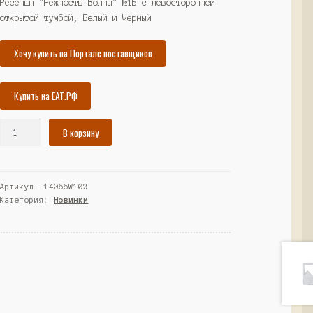
составляла
47615₽.
Ресепшн "Нежность Волны" №1Б с левосторонней
открытой тумбой, Белый и Черный
51583₽.
Хочу купить на Портале поставщиков
Купить на ЕАТ.РФ
Количество
В корзину
товара
Ресепшн
"Нежность
Артикул:
14066W102
Волны"
Категория:
Новинки
№1Б
с
левосторонней
открытой
тумбой,
Белый
и
Черный