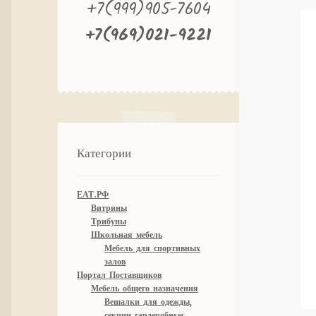
+7(999)905-7604
+7(969)021-9221
Категории
ЕАТ.РФ
Витрины
Трибуны
Школьная мебель
Мебель для спортивных
залов
Портал Поставщиков
Мебель общего назначения
Вешалки для одежды,
секции гардеробные