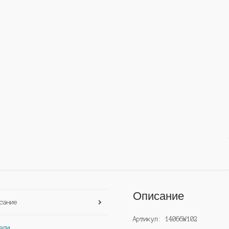
Описание
сание
Артикул: 14066W102
али