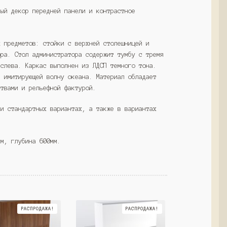
(Westcom)
ный декор передней панели и контрастное
х предметов: стойки с верхней столешницей и
ора. Стол администратора содержит тумбу с тремя
 слева. Каркас выполнен из ЛДСП темного тона.
, имитирующей волну океана. Материал обладает
ствами и рельефной фактурой.
ми стандартных вариантах, а также в вариантах
мм, глубина 600мм.
РАСПРОДАЖА!
РАСПРОДАЖА!