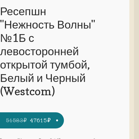
Ресепшн
"Нежность Волны"
№1Б с
левосторонней
открытой тумбой,
Белый и Черный
(Westcom)
Первоначальная
Текущая
51583
₽
47615
₽
цена
цена: