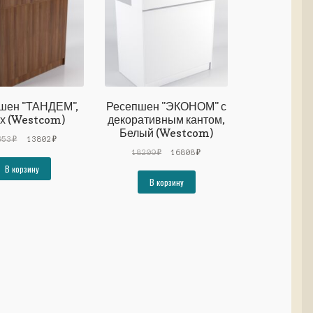
шен "ТАНДЕМ",
Ресепшен "ЭКОНОМ" с
х (Westcom)
декоративным кантом,
Белый (Westcom)
Первоначальная
Текущая
953
₽
13802
₽
цена
цена:
Первоначальная
Текущая
18209
₽
16808
₽
составляла
13802₽.
цена
цена:
В корзину
14953₽.
составляла
16808₽.
В корзину
18209₽.