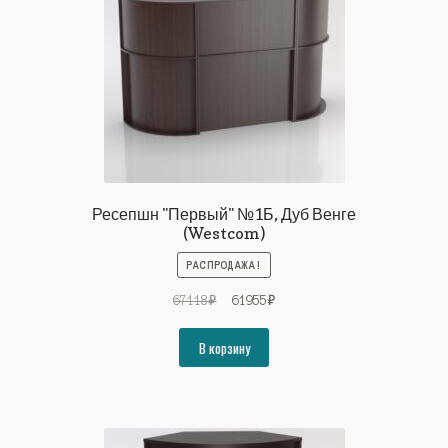
Ресепшн "Первый" №1Б, Дуб Венге
(Westcom)
РАСПРОДАЖА!
Первоначальная
Текущая
67118
₽
61955
₽
цена
цена:
составляла
61955₽.
В корзину
67118₽.