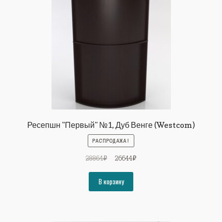
Ресепшн "Первый" №1, Дуб Венге (Westcom)
РАСПРОДАЖА!
Первоначальная
Текущая
28864
₽
26644
₽
цена
цена:
составляла
26644₽.
В корзину
28864₽.