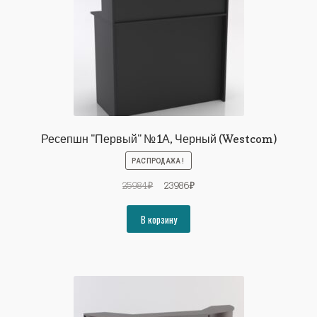
Ресепшн "Первый" №1А, Черный (Westcom)
РАСПРОДАЖА!
Первоначальная
Текущая
25984
₽
23986
₽
цена
цена:
составляла
23986₽.
В корзину
25984₽.