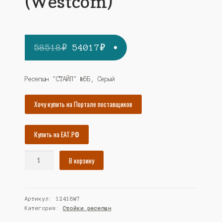
(Westcom)
Первоначальная
Текущая
58518
₽
54017
₽
цена
цена:
составляла
54017₽.
Ресепшн "СТАЙЛ" №5Б, Серый
58518₽.
Хочу купить на Портале поставщиков
Купить на ЕАТ.РФ
Количество
В корзину
товара
Ресепшн
"СТАЙЛ"
Артикул:
12418W7
№5Б,
Категория:
Стойки ресепшн
Серый
(Westcom)