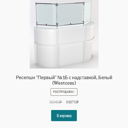
Ресепшн "Первый" №1Б с надставкой, Белый
(Westcom)
РАСПРОДАЖА!
Первоначальная
Текущая
91949
₽
84876
₽
цена
цена:
составляла
84876₽.
В корзину
91949₽.