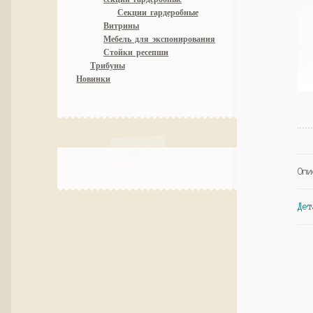
Секции гардеробные
Витрины
Мебель для экспонирования
Стойки ресепшн
Трибуны
Новинки
Опи
Дет