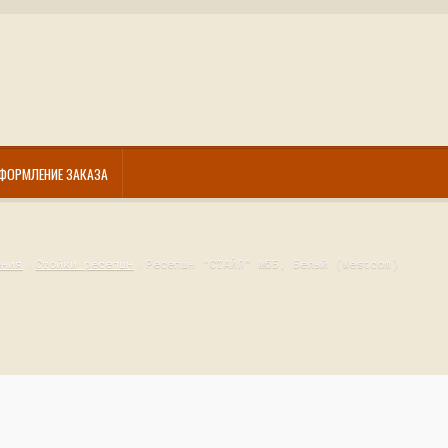
ФОРМЛЕНИЕ ЗАКАЗА
ения
Стойки ресепшн
Ресепшн "СТАЙЛ" №5Б, Белый (Westcom)