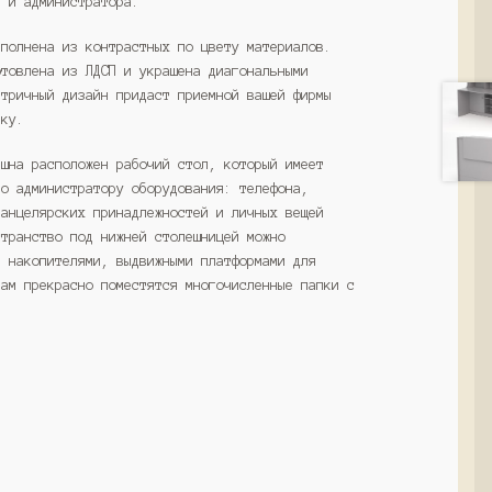
й и администратора.
ыполнена из контрастных по цвету материалов.
отовлена из ЛДСП и украшена диагональными
етричный дизайн придаст приемной вашей фирмы
вку.
пшна расположен рабочий стол, который имеет
го администратору оборудования: телефона,
канцелярских принадлежностей и личных вещей
странство под нижней столешницей можно
, накопителями, выдвижными платформами для
там прекрасно поместятся многочисленные папки с