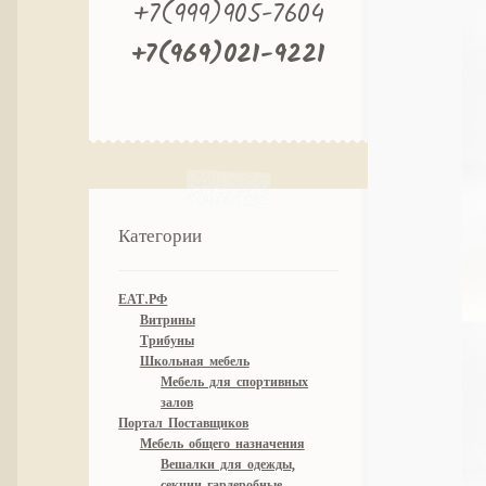
+7(999)905-7604
+7(969)021-9221
Категории
ЕАТ.РФ
Витрины
Трибуны
Школьная мебель
Мебель для спортивных
залов
Портал Поставщиков
Мебель общего назначения
Вешалки для одежды,
секции гардеробные