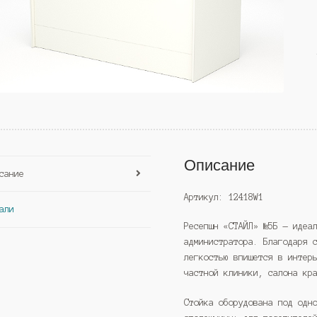
Описание
сание
Артикул: 12418W1
али
Ресепшн «СТАЙЛ» №5Б — идеа
администратора. Благодаря 
легкостью впишется в интер
частной клиники, салона кр
Стойка оборудована под одн