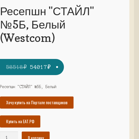
Ресепшн "СТАЙЛ"
№5Б, Белый
(Westcom)
Первоначальная
Текущая
58518
₽
54017
₽
цена
цена:
составляла
54017₽.
Ресепшн "СТАЙЛ" №5Б, Белый
58518₽.
Хочу купить на Портале поставщиков
Купить на ЕАТ.РФ
Количество
В корзину