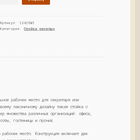
товара
Ресепшн
"СТАЙЛ"
Артикул:
12418W1
№5Б,
Категория:
Стойки ресепшн
Белый
(Westcom)
льное рабочее место для секретаря или
своему лаконичному дизайну такая стойка с
ьер множества различных организаций: офиса,
асоты, гостиницы и прочих.
о рабочее место. Конструкция включает две