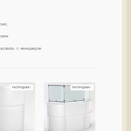
елия;
елия*
ласовать с менеджером.
РАСПРОДАЖА!
РАСПРОДАЖА!