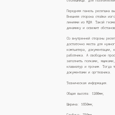
столешницы: для посетителе
Передняя панель ресепшна в
Внешняя сторона стойки изг
линиями из МДФ. Такой геом
динамику и освежит обстано
Со внутренней стороны ресе
достаточно места для нужно
компьютера, документации, 
работника. А свободное про
заполнить полками, ящиками
клавиатур и прочим. Тогда 
документами и оргтехника.
Техническая информация.
Общая высота: 1200мм;
Ширина: 1650мм;
Глубина: 750мм.