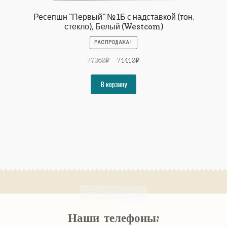
Ресепшн "Первый" №1Б с надставкой (тон.
стекло), Белый (Westcom)
РАСПРОДАЖА!
Первоначальная
Текущая
77360
₽
71410
₽
цена
цена:
составляла
71410₽.
В корзину
77360₽.
Наши телефоны: