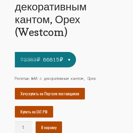
декоративным
кантом, Орех
(Westcom)
Первоначальная
Текущая
72383
₽
66815
₽
цена
цена:
составляла
66815₽.
Ресепшн №4А с декоративным кантом, Орех
72383₽.
Хочу купить на Портале поставщиков
Купить на ЕАТ.РФ
Количество
В корзину
товара