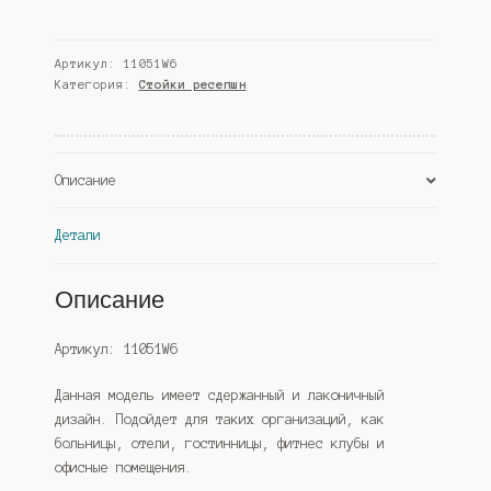
Ресепшн
"Стиль"
Артикул:
11051W6
№4А
Категория:
Стойки ресепшн
с
декоративным
кантом,
Орех
Описание
(Westcom)
Детали
Описание
Артикул: 11051W6
Данная модель имеет сдержанный и лаконичный
дизайн. Подойдет для таких организаций, как
больницы, отели, гостинницы, фитнес клубы и
офисные помещения.