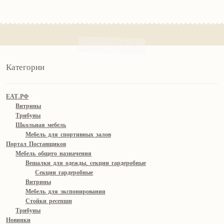
Категории
ЕАТ.РФ
Витрины
Трибуны
Школьная мебель
Мебель для спортивных залов
Портал Поставщиков
Мебель общего назначения
Вешалки для одежды, секции гардеробные
Секции гардеробные
Витрины
Мебель для экспонирования
Стойки ресепшн
Трибуны
Новинки