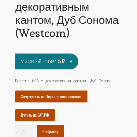
декоративным
кантом, Дуб Сонома
(Westcom)
Первоначальная
Текущая
72383
₽
66815
₽
цена
цена:
составляла
66815₽.
Ресепшн №4А с декоративным кантом, Дуб Сонома
72383₽.
Хочу купить на Портале поставщиков
Купить на ЕАТ.РФ
Количество
В корзину
товара