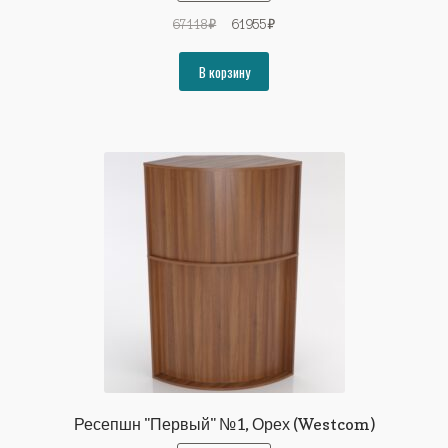
Первоначальная
Текущая
67118
₽
61955
₽
цена
цена:
составляла
61955₽.
В корзину
67118₽.
Ресепшн "Первый" №1, Орех (Westcom)