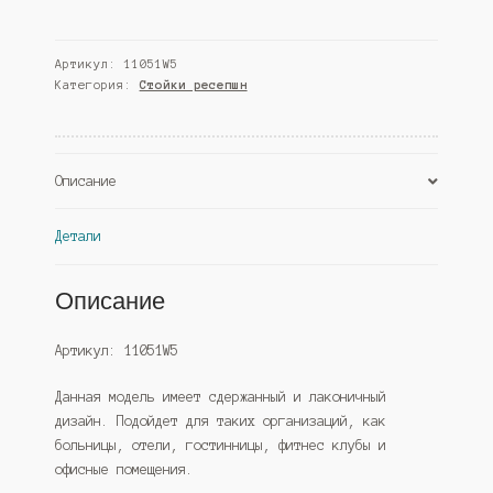
Ресепшн
"Стиль"
Артикул:
11051W5
№4А
Категория:
Стойки ресепшн
с
декоративным
кантом,
Дуб
Описание
Сонома
(Westcom)
Детали
Описание
Артикул: 11051W5
Данная модель имеет сдержанный и лаконичный
дизайн. Подойдет для таких организаций, как
больницы, отели, гостинницы, фитнес клубы и
офисные помещения.