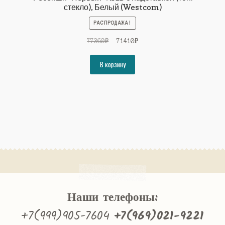
стекло), Белый (Westcom)
РАСПРОДАЖА!
Первоначальная
Текущая
77360
₽
71410
₽
цена
цена:
составляла
71410₽.
В корзину
77360₽.
Наши телефоны:
+7(999)905-7604
+7(969)021-9221