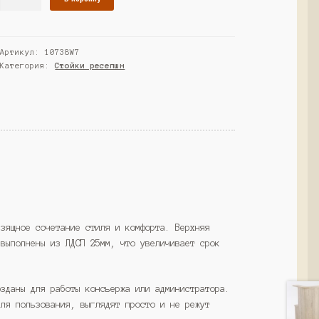
товара
Ресепшн
"КОСМО"
Артикул:
10738W7
№1,
Категория:
Стойки ресепшн
Серый
(Westcom)
изящное сочетание стиля и комфорта. Верхняя
 выполнены из ЛДСП 25мм, что увеличивает срок
озданы для работы консьержа или администратора.
для пользования, выглядят просто и не режут