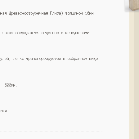
нная Древесностружечная Плита) толщиной 16мм
а заказ обсуждаются отдельно с менеджерами.
дулей, легко транспортируется в собранном виде.
ы: 600мм.
елия.