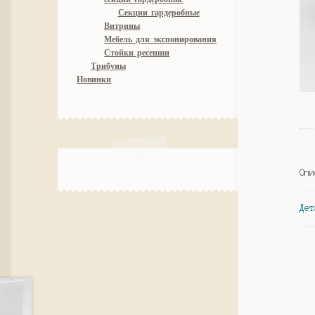
Секции гардеробные
Витрины
Мебель для экспонирования
Стойки ресепшн
Трибуны
Новинки
Опи
Дет