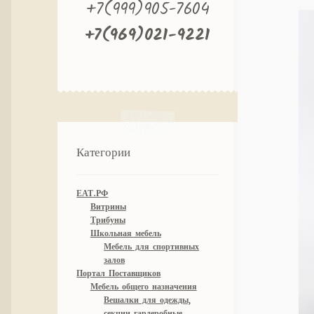
+7(999)905-7604
+7(969)021-9221
Категории
ЕАТ.РФ
Витрины
Трибуны
Школьная мебель
Мебель для спортивных
залов
Портал Поставщиков
Мебель общего назначения
Вешалки для одежды,
секции гардеробные