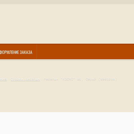
ФОРМЛЕНИЕ ЗАКАЗА
ения
Стойки ресепшн
Ресепшн "КОСМО" №1, Серый (Westcom)