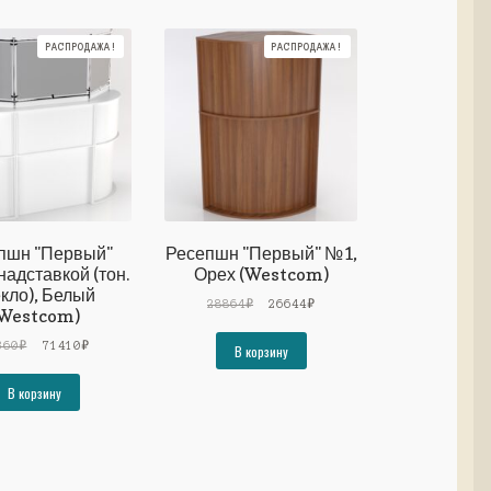
РАСПРОДАЖА!
РАСПРОДАЖА!
пшн "Первый"
Ресепшн "Первый" №1,
надставкой (тон.
Орех (Westcom)
екло), Белый
Первоначальная
Текущая
28864
₽
26644
₽
Westcom)
цена
цена:
Первоначальная
Текущая
составляла
26644₽.
360
₽
71410
₽
В корзину
цена
цена:
28864₽.
составляла
71410₽.
В корзину
77360₽.