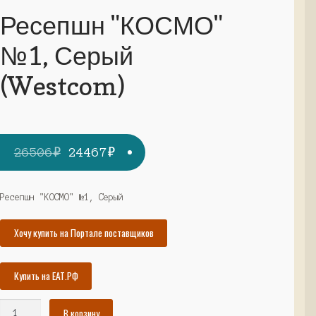
Ресепшн "КОСМО"
№1, Серый
(Westcom)
Первоначальная
Текущая
26506
₽
24467
₽
цена
цена:
составляла
24467₽.
Ресепшн "КОСМО" №1, Серый
26506₽.
Хочу купить на Портале поставщиков
Купить на ЕАТ.РФ
Количество
В корзину