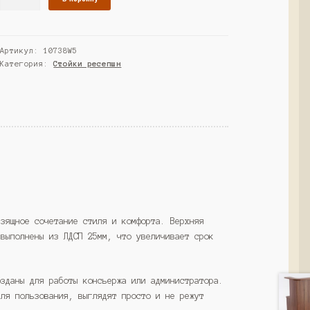
товара
Ресепшн
"КОСМО"
Артикул:
10738W5
№1,
Категория:
Стойки ресепшн
Дуб
Сонома
(Westcom)
изящное сочетание стиля и комфорта. Верхняя
 выполнены из ЛДСП 25мм, что увеличивает срок
озданы для работы консьержа или администратора.
для пользования, выглядят просто и не режут