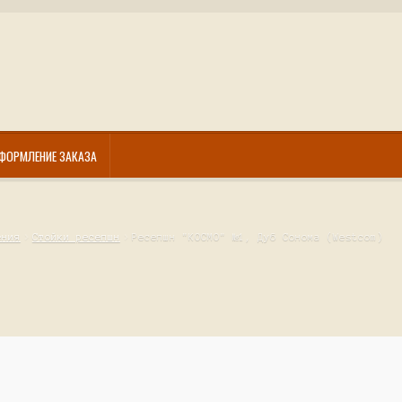
ФОРМЛЕНИЕ ЗАКАЗА
ения
Стойки ресепшн
Ресепшн "КОСМО" №1, Дуб Сонома (Westcom)