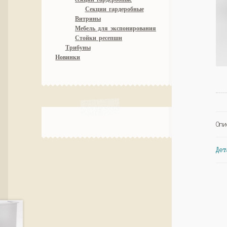
Секции гардеробные
Витрины
Мебель для экспонирования
Стойки ресепшн
Трибуны
Новинки
Опи
Дет