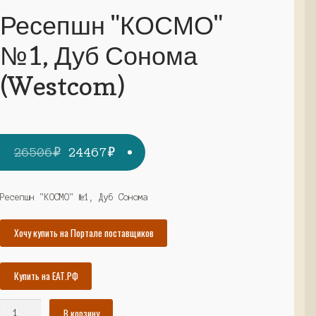
Ресепшн "КОСМО"
№1, Дуб Сонома
(Westcom)
Первоначальная
Текущая
26506
₽
24467
₽
цена
цена:
составляла
24467₽.
Ресепшн "КОСМО" №1, Дуб Сонома
26506₽.
Хочу купить на Портале поставщиков
Купить на ЕАТ.РФ
Количество
В корзину