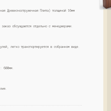
нная Древесностружечная Плита) толщиной 16мм
а заказ обсуждаются отдельно с менеджерами.
дулей, легко транспортируется в собранном виде.
ы: 600мм.
елия.