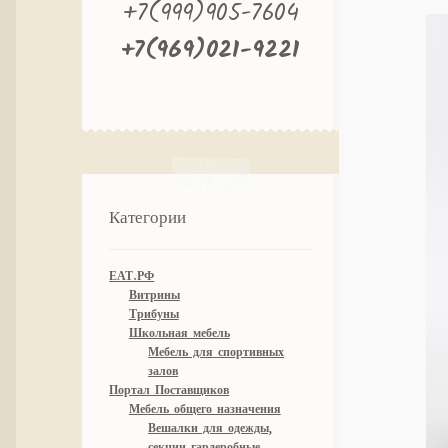
+7(999)905-7604
+7(969)021-9221
Категории
ЕАТ.РФ
Витрины
Трибуны
Школьная мебель
Мебель для спортивных
залов
Портал Поставщиков
Мебель общего назначения
Вешалки для одежды,
секции гардеробные