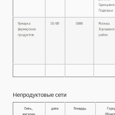
Одинцовск
Подворье
Ярмарка
18/08
1000
Москва.
фермерских
Хорошевск
продуктов
район
Непродуктовые сети
Сеть,
дата
Площадь
Горо
магазин
Облас