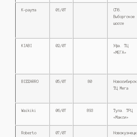
К-раута
01/07
СПб.
Выборгское
шоссе
KIABI
02/07
Уфа. ТЦ
«МЕГА»
BIZZARRO
05/07
80
Новосибирск
ТЦ Мега
Waikiki
06/07
893
Тула. ТРЦ
«Макси»
Roberto
07/07
Новокузнецк