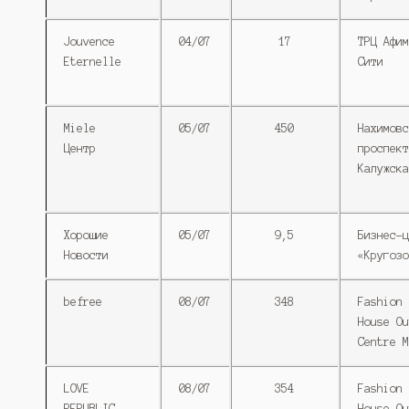
Jouvence
04/07
17
ТРЦ Афим
Eternelle
Сити
Miele
05/07
450
Нахимовс
Центр
проспект
Калужска
Хорошие
05/07
9,5
Бизнес-ц
Новости
«Кругозо
befree
08/07
348
Fashion
House Ou
Centre M
LOVE
08/07
354
Fashion
REPUBLIC
House Ou