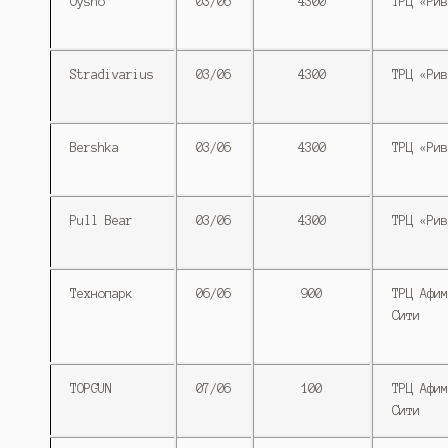
Oysho
03/06
4300
ТРЦ «Рив
Stradivarius
03/06
4300
ТРЦ «Рив
Bershka
03/06
4300
ТРЦ «Рив
Pull Bear
03/06
4300
ТРЦ «Рив
Технопарк
06/06
900
ТРЦ Афим
Сити
TOPGUN
07/06
100
ТРЦ Афим
Сити