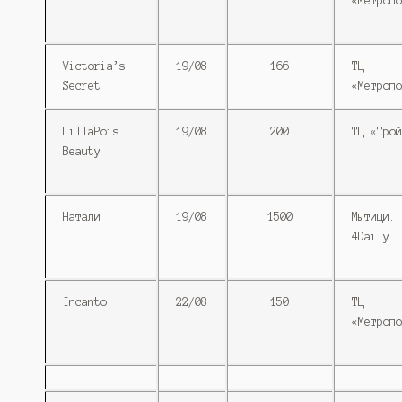
«Метропо
Victoria’s
19/08
166
ТЦ
Secret
«Метропо
LillaPois
19/08
200
ТЦ «Трой
Beauty
Натали
19/08
1500
Мытищи. 
4Daily
Incanto
22/08
150
ТЦ
«Метропо