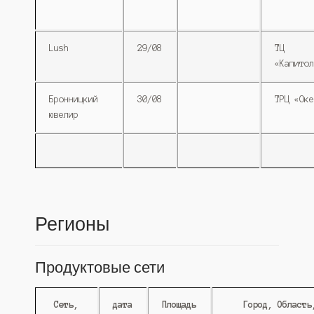
Lush
29/08
ТЦ
«Капитол
Бронницкий
30/08
ТРЦ «Оке
ювелир
Регионы
Продуктовые сети
Сеть,
дата
Площадь
Город, Область