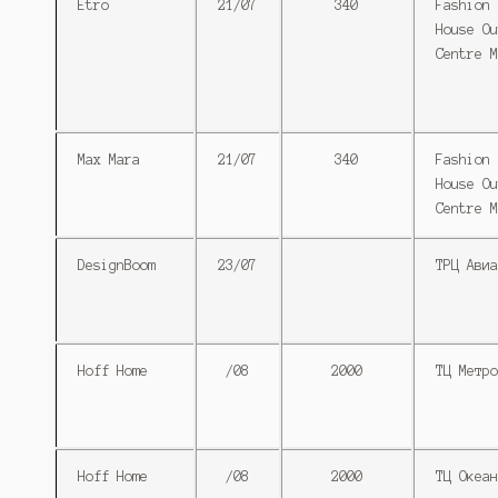
Etro
21/07
340
Fashion
House Ou
Centre M
Max Mara
21/07
340
Fashion
House Ou
Centre M
DesignBoom
23/07
ТРЦ Авиа
Hoff Home
/08
2000
ТЦ Метро
Hoff Home
/08
2000
ТЦ Океан