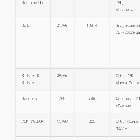
Botticelli
ТРЦ
«Планета»
Sela
21/07
188,4
Владикавказ
ТЦ «Столица
Silver &
28/07
СПб. ТРК
Silver
«Сити Молл»
Bershka
/08
788
Соленск. ТЦ
«Макси»
TOM TAILOR
11/08
200
СПб, «Охта
Молл»