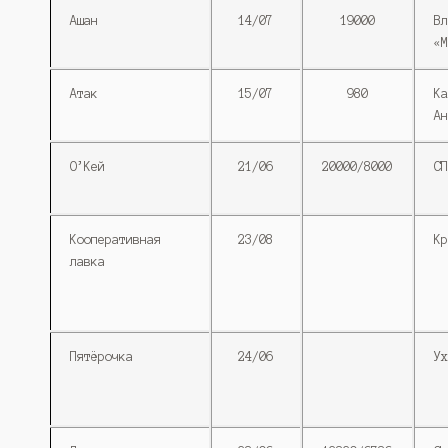
Ашан
14/07
19000
Вл
«М
Атак
15/07
980
Ка
Ан
О’Кей
21/06
20000/8000
СП
Кооперативная
23/08
Кр
лавка
Пятёрочка
24/06
Ух