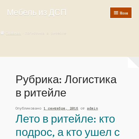
Мебель из ДСП
Перейти
Перейти
Меню
к
к
навигации
содержимому
Главная
Главная
Логистика в ритейле
Госзакупка
Корзина
Мой аккаунт
Рубрика:
Логистика
Оформление заказа
в ритейле
Опубликовано
1 сентября, 2016
от
admin
Лето в ритейле: кто
подрос, а кто ушел с