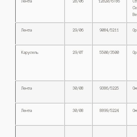
Лента
28/06
12820/6786
Ст
Се
Ве
Лента
29/06
9084/5211
Ор
Карусель
29/07
5500/3500
Ор
Лента
30/08
9386/5225
Ом
Лента
30/08
8899/5224
Ом