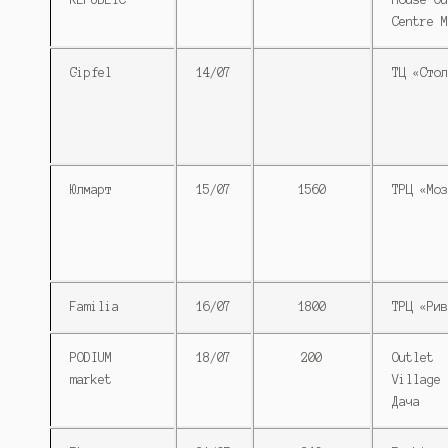
Centre M
Gipfel
14/07
ТЦ «Стол
Юлмарт
15/07
1560
ТРЦ «Моз
Familia
16/07
1800
ТРЦ «Рив
PODIUM
18/07
200
Outlet
market
Village 
Дача