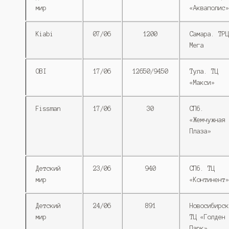
мир
«Акваполис»
Kiabi
07/06
1200
Самара. ТРЦ
Мега
OBI
17/06
12650/9450
Тула. ТЦ
«Макси»
Fissman
17/06
30
СПб.
«Жемчужная
Плаза»
Детский
23/06
940
СПб. ТЦ
мир
«Континент»
Детский
24/06
891
Новосибирск
мир
ТЦ «Голден
Парк»