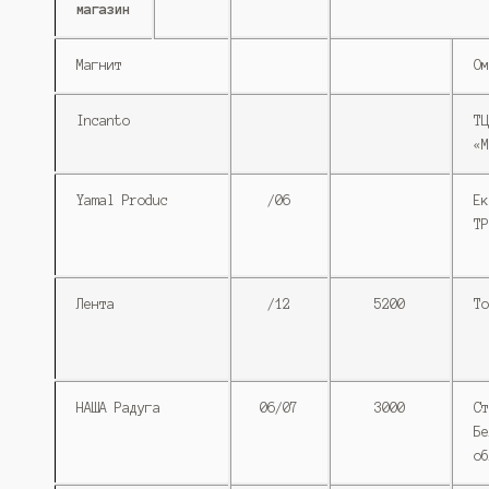
магазин
Магнит
Ом
Incanto
ТЦ
«М
Yamal Produc
/06
Ек
ТР
Лента
/12
5200
То
НАША Радуга
06/07
3000
Ст
Бе
об