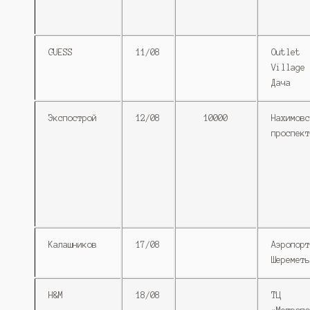
GUESS
11/08
Outlet
Village 
Дача
Экспострой
12/08
10000
Нахимовс
проспект
Калашников
17/08
Аэропорт
Шереметь
H&M
18/08
ТЦ