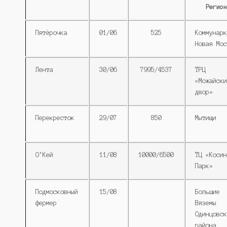
Регио
Пятёрочка
01/06
525
Коммунарк
Новая Мос
Лента
30/06
7995/4537
ТРЦ
«Можайски
двор»
Перекресток
29/07
850
Мытищи
О’Кей
11/08
10000/6500
ТЦ «Косин
Парк»
Подмосковный
15/08
Большие
фермер
Вяземы
Одинцовск
района.