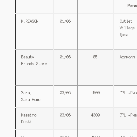
Реги
M.REASON
01/06
Outlet
Village 
Дача
Beauty
01/06
85
Афимолл 
Brands Store
Zara,
03/06
1500
ТРЦ «Рив
Zara Home
Massimo
03/06
4300
ТРЦ «Рив
Dutti