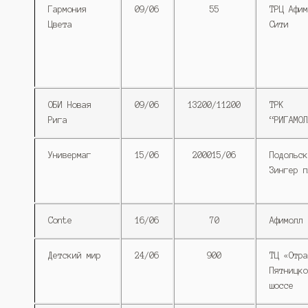
Гармония
09/06
55
ТРЦ Афим
Цвета
Сити
ОБИ Новая
09/06
13200/11200
ТРК
Рига
“РИГАМОЛ
Универмаг
15/06
200015/06
Подольск
Зингер п
Conte
16/06
70
Афимолл 
Детский мир
24/06
900
ТЦ «Отра
Пятницко
шоссе