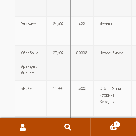
Утконос
01/07
400
Москва.
Сбербанк
27/07
80000
Новосибирск
–
Арендный
бизнес
«НЭК»
11/08
6000
СПб. Склад
«Уткина
Заводь»
Логопарк
16/08
22868
Московская
0
Поиск
Искать:
«Софьино»
область