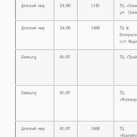
Детский мир
24/06
1145
ТЦ «Снеж
ул. Снеж
Детский мир
24/06
1400
ТЦ W,
Воскресе
с/п Феди
Samsung
01/07
ТЦ «Трой
Samsung
01/07
ТЦ
«Москвор
Детский мир
01/07
1400
ТЦ
«Крылатс