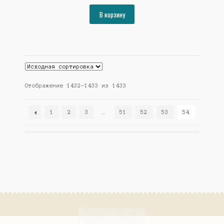
цена
цена:
составляла
13279₽.
В корзину
14386₽.
Отображение 1432–1433 из 1433
1
2
3
…
51
52
53
54