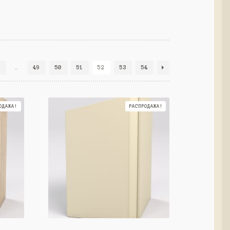
3
…
49
50
51
52
53
54
ОДАЖА!
РАСПРОДАЖА!