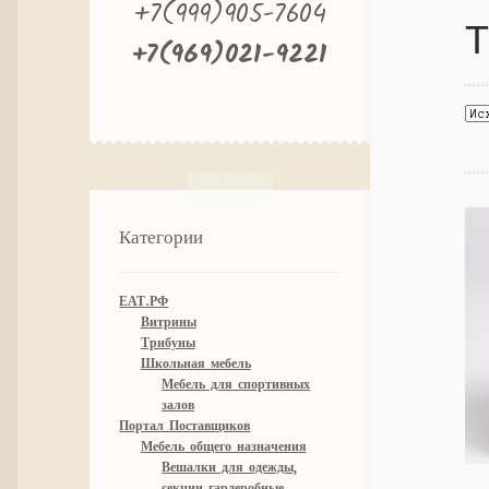
+7(999)905-7604
Т
+7(969)021-9221
Категории
ЕАТ.РФ
Витрины
Трибуны
Школьная мебель
Мебель для спортивных
залов
Портал Поставщиков
Мебель общего назначения
Вешалки для одежды,
секции гардеробные