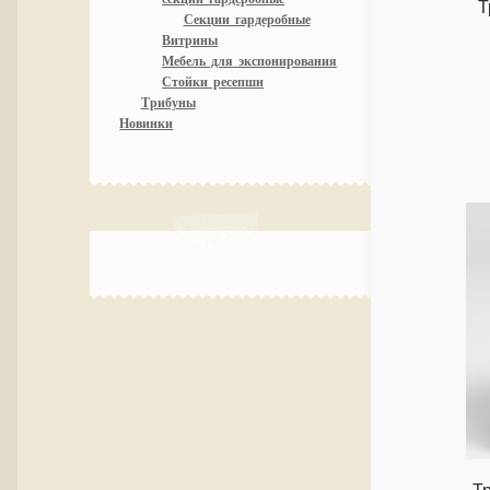
Т
Секции гардеробные
Витрины
Мебель для экспонирования
Стойки ресепшн
Трибуны
Новинки