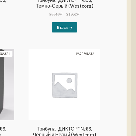
96,
Трибуна "ДИКТОР" №96,
Темно-Серый (Westcom)
ьная
ущая
Первоначальная
Текущая
23813
₽
21982
₽
а:
цена
цена:
19₽.
составляла
21982₽.
В корзину
23813₽.
ОДАЖА!
РАСПРОДАЖА!
96,
Трибуна "ДИКТОР" №96,
)
Черный и Белый (Westcom)