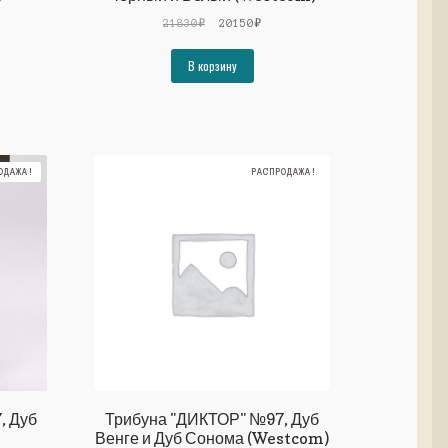
ьная
ущая
Первоначальная
Текущая
21830
₽
20150
₽
а:
цена
цена:
19₽.
составляла
20150₽.
В корзину
21830₽.
ОДАЖА!
РАСПРОДАЖА!
, Дуб
Трибуна "ДИКТОР" №97, Дуб
Венге и Дуб Сонома (Westcom)