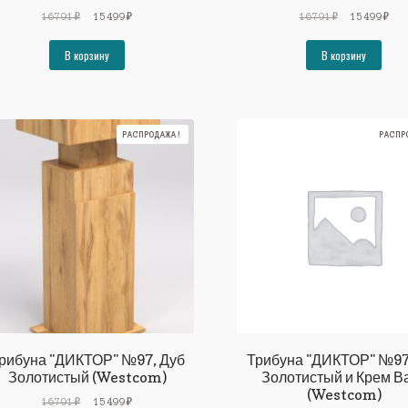
Первоначальная
Текущая
Первоначал
Тек
16791
₽
15499
₽
16791
₽
15499
₽
цена
цена:
цена
цен
составляла
15499₽.
составляла
154
В корзину
В корзину
16791₽.
16791₽.
РАСПРОДАЖА!
РАСПР
рибуна "ДИКТОР" №97, Дуб
Трибуна "ДИКТОР" №97
Золотистый (Westcom)
Золотистый и Крем В
(Westcom)
Первоначальная
Текущая
16791
₽
15499
₽