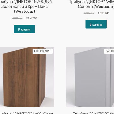
рибуна "ДИКТОР" №96, Дуб
Трибуна "ДИКТОР" №96
Золотистый и Крем Вайс
Сонома (Westcom
(Westcom)
Первоначал
Тек
19846
₽
18319
₽
Первоначальная
Текущая
цена
цен
23813
₽
21982
₽
цена
цена:
составляла
183
В корзину
составляла
21982₽.
19846₽.
В корзину
23813₽.
РАСПРОДАЖА!
РАСПР