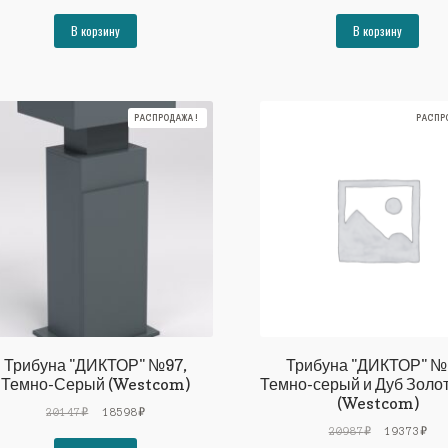
цена
цена:
цена
цен
составляла
15499₽.
составляла
154
В корзину
В корзину
16791₽.
16791₽.
РАСПРОДАЖА!
РАСПР
Трибуна "ДИКТОР" №97,
Трибуна "ДИКТОР" №
Темно-Серый (Westcom)
Темно-серый и Дуб Золо
(Westcom)
Первоначальная
Текущая
20147
₽
18598
₽
цена
цена:
Первоначал
Тек
20987
₽
19373
₽