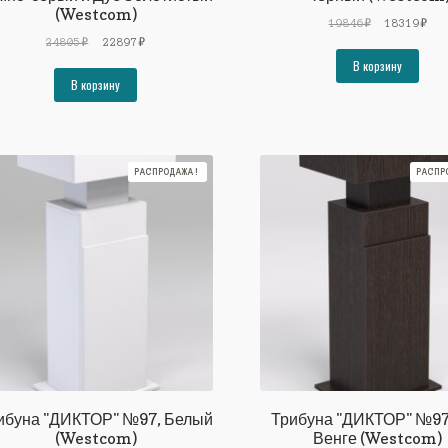
(Westcom)
Первоначал
Тек
19846
₽
18319
₽
Первоначальная
Текущая
цена
цен
24805
₽
22897
₽
цена
цена:
составляла
183
В корзину
составляла
22897₽.
19846₽.
В корзину
24805₽.
РАСПРОДАЖА!
РАСПР
ибуна "ДИКТОР" №97, Белый
Трибуна "ДИКТОР" №97
(Westcom)
Венге (Westcom)