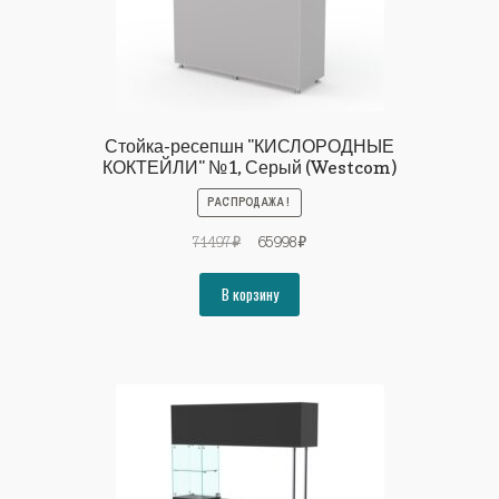
Стойка-ресепшн "КИСЛОРОДНЫЕ
КОКТЕЙЛИ" №1, Серый (Westcom)
РАСПРОДАЖА!
Первоначальная
Текущая
71497
₽
65998
₽
цена
цена:
составляла
65998₽.
В корзину
71497₽.