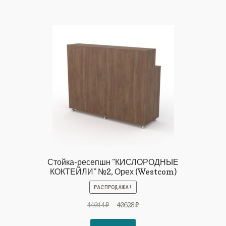
Стойка-ресепшн "КИСЛОРОДНЫЕ
КОКТЕЙЛИ" №2, Орех (Westcom)
РАСПРОДАЖА!
Первоначальная
Текущая
44014
₽
40628
₽
цена
цена: