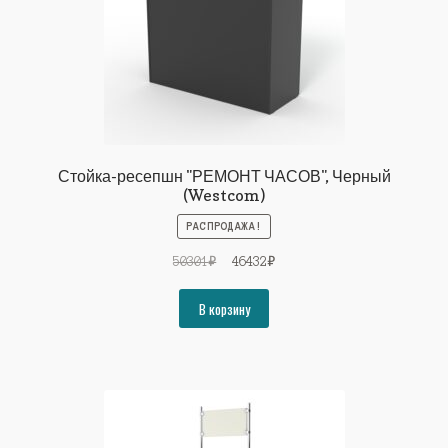
Стойка-ресепшн "РЕМОНТ ЧАСОВ", Черный
(Westcom)
РАСПРОДАЖА!
Первоначальная
Текущая
50301
₽
46432
₽
цена
цена:
составляла
46432₽.
В корзину
50301₽.