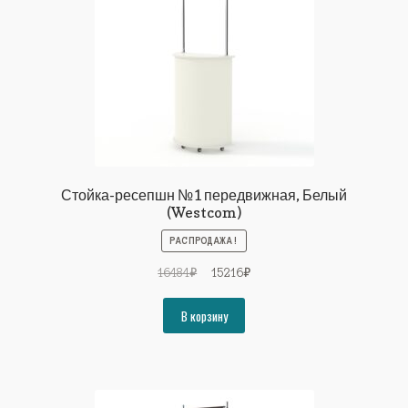
Стойка-ресепшн №1 передвижная, Белый
(Westcom)
РАСПРОДАЖА!
Первоначальная
Текущая
16484
₽
15216
₽
цена
цена:
составляла
15216₽.
В корзину
16484₽.