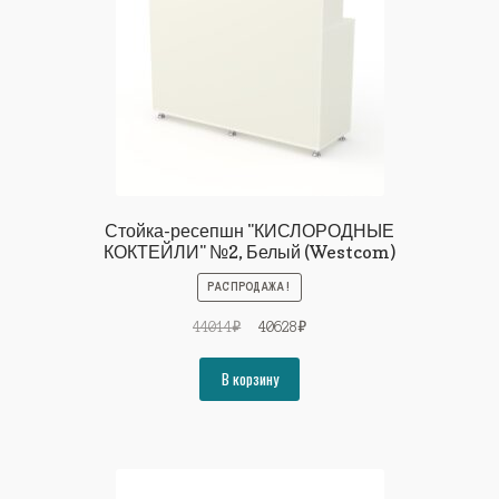
Стойка-ресепшн "КИСЛОРОДНЫЕ
КОКТЕЙЛИ" №2, Белый (Westcom)
РАСПРОДАЖА!
Первоначальная
Текущая
44014
₽
40628
₽
цена
цена:
составляла
40628₽.
В корзину
44014₽.