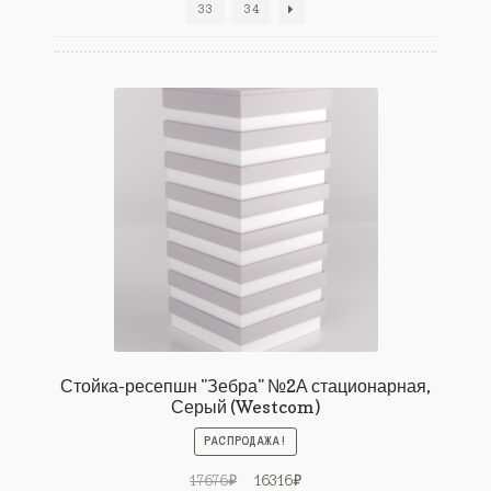
33
34
Стойка-ресепшн "Зебра" №2А стационарная,
Серый (Westcom)
РАСПРОДАЖА!
Первоначальная
Текущая
17676
₽
16316
₽