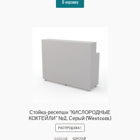
составляла
40628₽.
В корзину
44014₽.
Стойка-ресепшн "КИСЛОРОДНЫЕ
КОКТЕЙЛИ" №2, Серый (Westcom)
РАСПРОДАЖА!
Первоначальная
Текущая
44014
₽
40628
₽