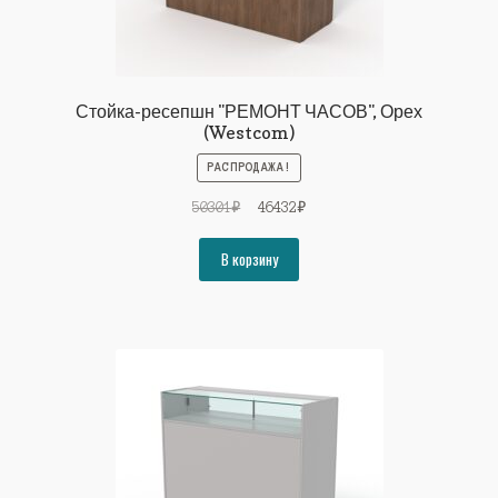
Стойка-ресепшн "РЕМОНТ ЧАСОВ", Орех
(Westcom)
РАСПРОДАЖА!
Первоначальная
Текущая
50301
₽
46432
₽
цена
цена:
составляла
46432₽.
В корзину
50301₽.