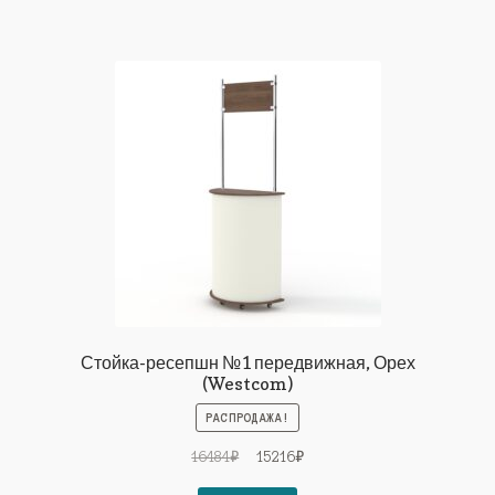
Стойка-ресепшн №1 передвижная, Орех
(Westcom)
РАСПРОДАЖА!
Первоначальная
Текущая
16484
₽
15216
₽
цена
цена: