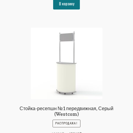
составляла
15216₽.
В корзину
16484₽.
Стойка-ресепшн №1 передвижная, Серый
(Westcom)
РАСПРОДАЖА!