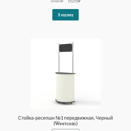
Первоначальная
Текущая
16484
₽
15216
₽
цена
цена:
составляла
15216₽.
В корзину
16484₽.
Стойка-ресепшн №1 передвижная, Черный
(Westcom)