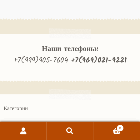
Наши телефоны:
+7(999)905-7604
+7(969)021-9221
Категории
ЕАТ.РФ
0
Витрины
Поиск
Искать:
Трибуны