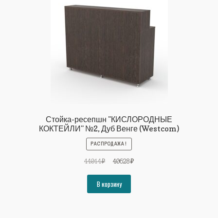
Стойка-ресепшн "КИСЛОРОДНЫЕ
КОКТЕЙЛИ" №2, Дуб Венге (Westcom)
РАСПРОДАЖА!
Первоначальная
Текущая
44014
₽
40628
₽
цена
цена:
составляла
40628₽.
В корзину
44014₽.