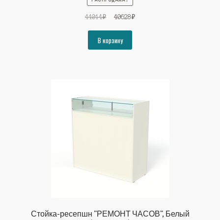
Первоначальная
Текущая
44014
₽
40628
₽
цена
цена:
составляла
40628₽.
В корзину
44014₽.
Стойка-ресепшн "РЕМОНТ ЧАСОВ", Белый