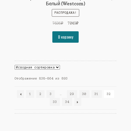
Белый (Westcom)
РАСПРОДАЖА!
Первоначальная
Текущая
7636
₽
7049
₽
цена
цена:
составляла
7049₽.
В корзину
7636₽.
Отображение 838–864 из 893
1
2
3
…
29
30
31
32
33
34