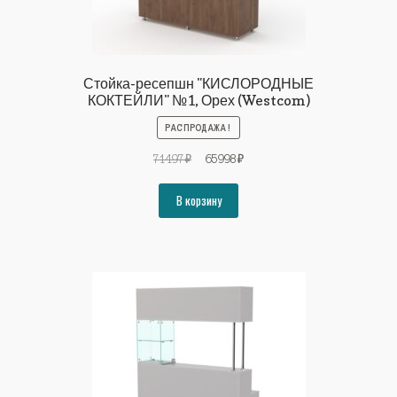
Стойка-ресепшн "КИСЛОРОДНЫЕ
КОКТЕЙЛИ" №1, Орех (Westcom)
РАСПРОДАЖА!
Первоначальная
Текущая
71497
₽
65998
₽
цена
цена:
составляла
65998₽.
В корзину
71497₽.