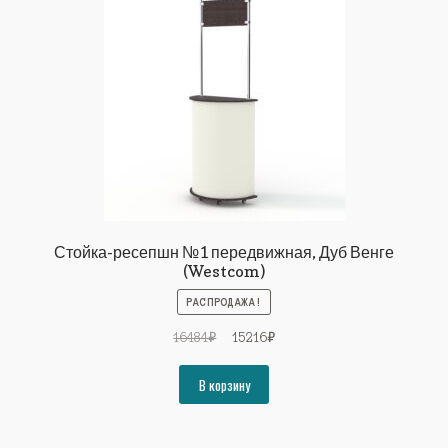
Стойка-ресепшн №1 передвижная, Дуб Венге
(Westcom)
РАСПРОДАЖА!
Первоначальная
Текущая
16484
₽
15216
₽
цена
цена:
составляла
15216₽.
В корзину
16484₽.