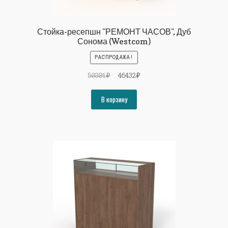
Стойка-ресепшн "РЕМОНТ ЧАСОВ", Дуб
Сонома (Westcom)
РАСПРОДАЖА!
Первоначальная
Текущая
50301
₽
46432
₽
цена
цена:
составляла
46432₽.
В корзину
50301₽.