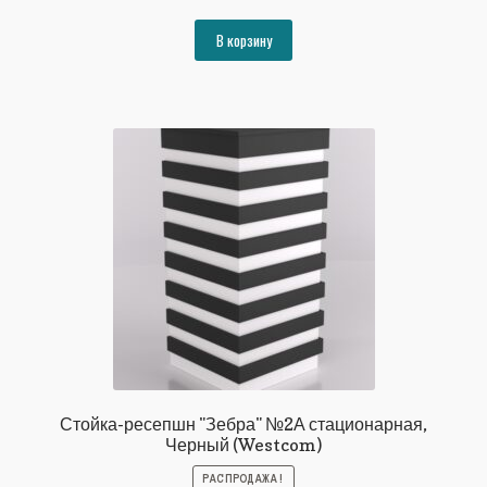
цена
цена:
составляла
16316₽.
В корзину
17676₽.
Стойка-ресепшн "Зебра" №2А стационарная,
Черный (Westcom)
РАСПРОДАЖА!