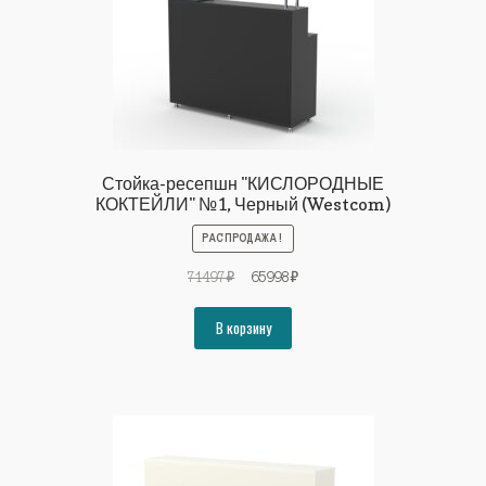
Стойка-ресепшн "КИСЛОРОДНЫЕ
КОКТЕЙЛИ" №1, Черный (Westcom)
РАСПРОДАЖА!
Первоначальная
Текущая
71497
₽
65998
₽
цена
цена:
составляла
65998₽.
В корзину
71497₽.