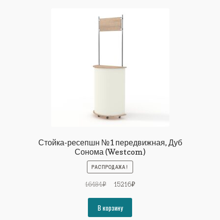
Стойка-ресепшн №1 передвижная, Дуб
Сонома (Westcom)
РАСПРОДАЖА!
Первоначальная
Текущая
16484
₽
15216
₽
цена
цена:
составляла
15216₽.
В корзину
16484₽.