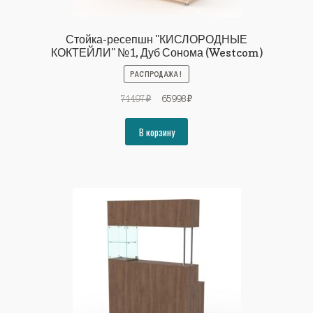
Стойка-ресепшн "КИСЛОРОДНЫЕ
КОКТЕЙЛИ" №1, Дуб Сонома (Westcom)
РАСПРОДАЖА!
Первоначальная
Текущая
71497
₽
65998
₽
цена
цена:
составляла
65998₽.
В корзину
71497₽.