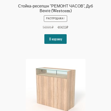
Стойка-ресепшн "РЕМОНТ ЧАСОВ", Дуб
Венге (Westcom)
РАСПРОДАЖА!
Первоначальная
Текущая
50301
₽
46432
₽
цена
цена:
составляла
46432₽.
В корзину
50301₽.