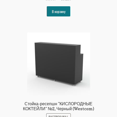
цена
цена:
составляла
40628₽.
В корзину
44014₽.
Стойка-ресепшн "КИСЛОРОДНЫЕ
КОКТЕЙЛИ" №2, Черный (Westcom)
РАСПРОДАЖА!