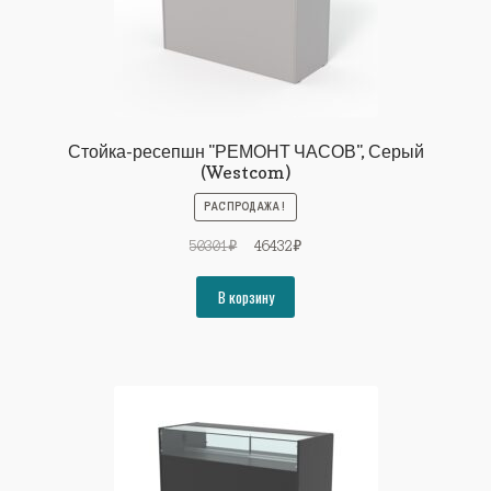
Стойка-ресепшн "РЕМОНТ ЧАСОВ", Серый
(Westcom)
РАСПРОДАЖА!
Первоначальная
Текущая
50301
₽
46432
₽
цена
цена:
составляла
46432₽.
В корзину
50301₽.