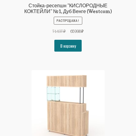
Стойка-ресепшн "КИСЛОРОДНЫЕ
КОКТЕЙЛИ" №1, Дуб Венге (Westcom)
РАСПРОДАЖА!
Первоначальная
Текущая
71497
₽
65998
₽
цена
цена:
составляла
65998₽.
В корзину
71497₽.