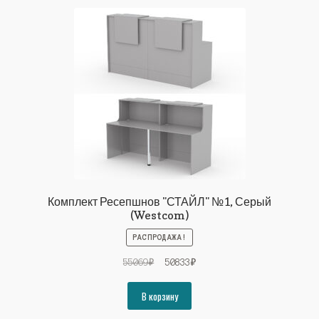
Комплект Ресепшнов "СТАЙЛ" №1, Серый
(Westcom)
РАСПРОДАЖА!
Первоначальная
Текущая
55069
₽
50833
₽
цена
цена:
составляла
50833₽.
В корзину
55069₽.