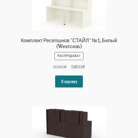
Комплект Ресепшнов "СТАЙЛ" №1, Белый
(Westcom)
РАСПРОДАЖА!
Первоначальная
Текущая
55069
₽
50833
₽
цена
цена:
составляла
50833₽.
В корзину
55069₽.