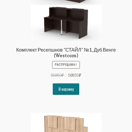
Комплект Ресепшнов "СТАЙЛ" №1, Дуб Венге
(Westcom)
РАСПРОДАЖА!
Первоначальная
Текущая
55069
₽
50833
₽
цена
цена:
составляла
50833₽.
В корзину
55069₽.