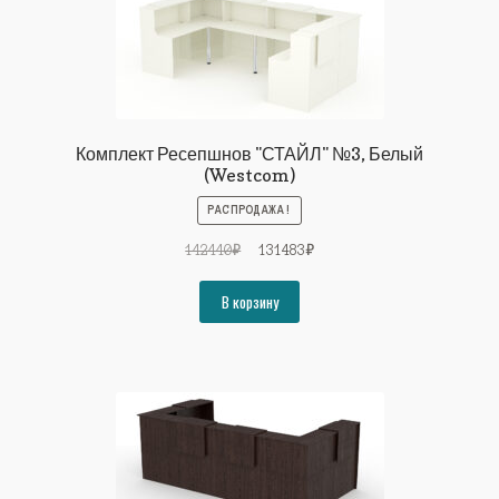
Комплект Ресепшнов "СТАЙЛ" №3, Белый
(Westcom)
РАСПРОДАЖА!
Первоначальная
Текущая
142440
₽
131483
₽
цена
цена:
составляла
131483₽.
В корзину
142440₽.