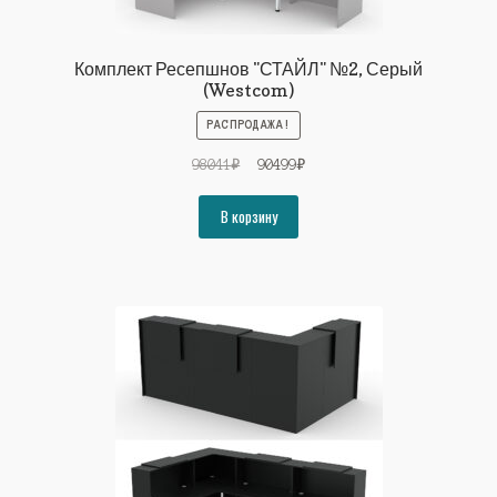
Комплект Ресепшнов "СТАЙЛ" №2, Серый
(Westcom)
РАСПРОДАЖА!
Первоначальная
Текущая
98041
₽
90499
₽
цена
цена:
составляла
90499₽.
В корзину
98041₽.