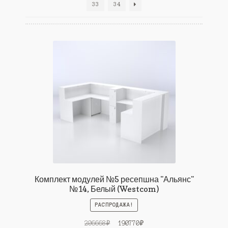
33
34
Комплект модулей №5 ресепшна "Альянс"
№14, Белый (Westcom)
РАСПРОДАЖА!
Первоначальная
Текущая
206668
₽
190770
₽