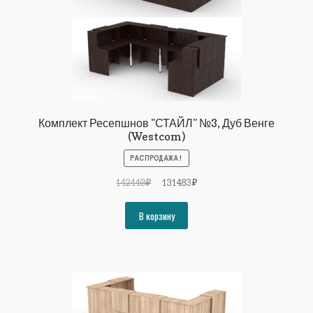
Комплект Ресепшнов "СТАЙЛ" №3, Дуб Венге
(Westcom)
РАСПРОДАЖА!
Первоначальная
Текущая
142440
₽
131483
₽
цена
цена:
составляла
131483₽.
В корзину
142440₽.