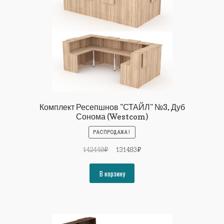
Комплект Ресепшнов "СТАЙЛ" №3, Дуб
Сонома (Westcom)
РАСПРОДАЖА!
Первоначальная
Текущая
142440
₽
131483
₽
цена
цена:
составляла
131483₽.
В корзину
142440₽.