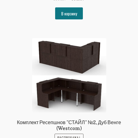
цена
цена:
составляла
90499₽.
В корзину
98041₽.
Комплект Ресепшнов "СТАЙЛ" №2, Дуб Венге
(Westcom)
РАСПРОДАЖА!