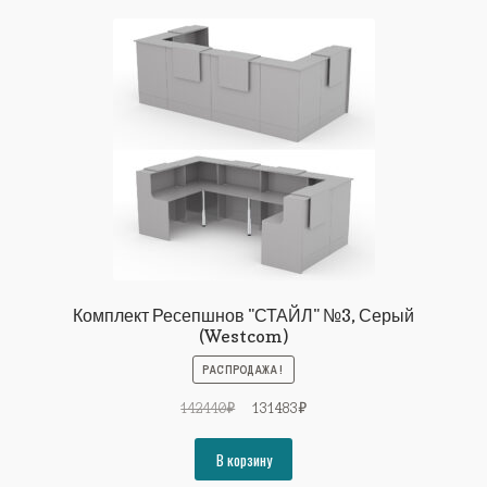
Комплект Ресепшнов "СТАЙЛ" №3, Серый
(Westcom)
РАСПРОДАЖА!
Первоначальная
Текущая
142440
₽
131483
₽
цена
цена:
составляла
131483₽.
В корзину
142440₽.