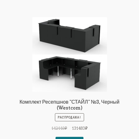
Комплект Ресепшнов "СТАЙЛ" №3, Черный
(Westcom)
РАСПРОДАЖА!
Первоначальная
Текущая
142440
₽
131483
₽
цена
цена: