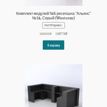
Комплект модулей №5 ресепшна "Альянс"
№14, Серый (Westcom)
РАСПРОДАЖА!
Первоначальная
Текущая
206668
₽
190770
₽
цена
цена:
составляла
190770₽.
В корзину
206668₽.