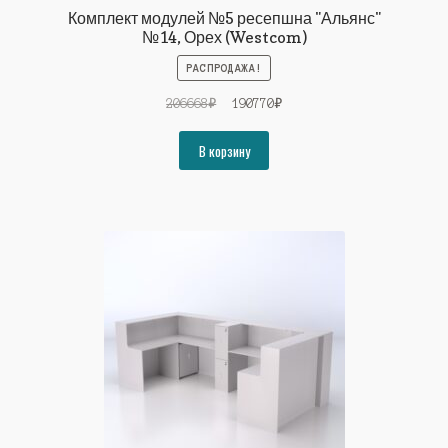
Комплект модулей №5 ресепшна "Альянс"
№14, Орех (Westcom)
РАСПРОДАЖА!
Первоначальная
Текущая
206668
₽
190770
₽
цена
цена:
составляла
190770₽.
В корзину
206668₽.