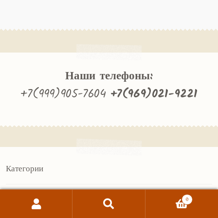
Наши телефоны:
+7(999)905-7604
+7(969)021-9221
Категории
ЕАТ.РФ
0
Витрины
Поиск
Искать:
Трибуны