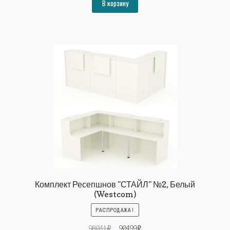
составляла
50833₽.
В корзину
55069₽.
Комплект Ресепшнов "СТАЙЛ" №2, Белый
(Westcom)
РАСПРОДАЖА!
Первоначальная
Текущая
98041
₽
90499
₽