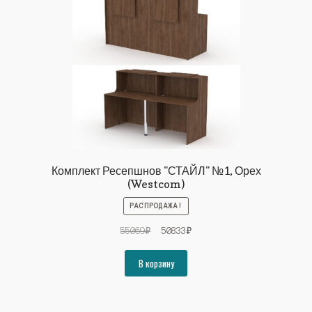
Комплект Ресепшнов "СТАЙЛ" №1, Орех
(Westcom)
РАСПРОДАЖА!
Первоначальная
Текущая
55069
₽
50833
₽
цена
цена:
составляла
50833₽.
В корзину
55069₽.