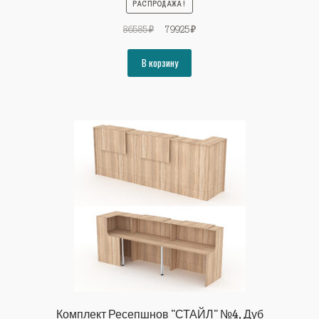
РАСПРОДАЖА!
Первоначальная
Текущая
86585
₽
79925
₽
цена
цена:
составляла
79925₽.
В корзину
86585₽.
Комплект Ресепшнов "СТАЙЛ" №4, Дуб