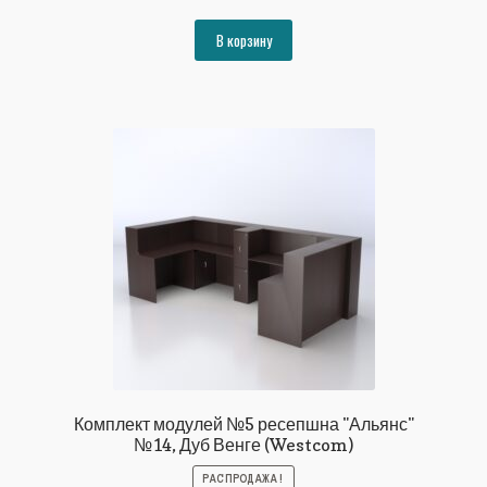
цена
цена:
составляла
190770₽.
В корзину
206668₽.
Комплект модулей №5 ресепшна "Альянс"
№14, Дуб Венге (Westcom)
РАСПРОДАЖА!