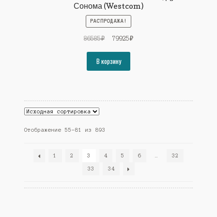
Сонома (Westcom)
РАСПРОДАЖА!
Первоначальная
Текущая
86585
₽
79925
₽
цена
цена:
составляла
79925₽.
В корзину
86585₽.
Отображение 55–81 из 893
1
2
3
4
5
6
…
32
33
34