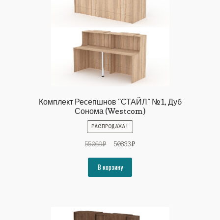
Комплект Ресепшнов "СТАЙЛ" №1, Дуб
Сонома (Westcom)
РАСПРОДАЖА!
Первоначальная
Текущая
55069
₽
50833
₽
цена
цена:
составляла
50833₽.
В корзину
55069₽.