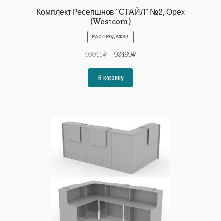
Комплект Ресепшнов "СТАЙЛ" №2, Орех
(Westcom)
РАСПРОДАЖА!
Первоначальная
Текущая
98041
₽
90499
₽
цена
цена:
составляла
90499₽.
В корзину
98041₽.