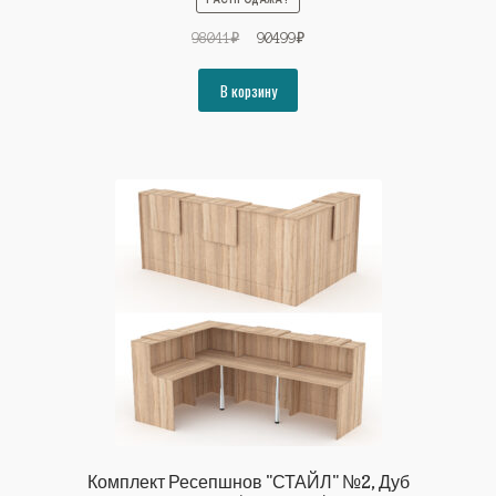
Первоначальная
Текущая
98041
₽
90499
₽
цена
цена:
составляла
90499₽.
В корзину
98041₽.
Комплект Ресепшнов "СТАЙЛ" №2, Дуб