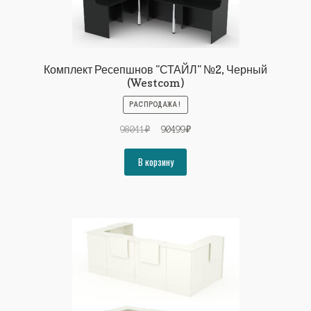
Комплект Ресепшнов "СТАЙЛ" №2, Черный
(Westcom)
РАСПРОДАЖА!
Первоначальная
Текущая
98041
₽
90499
₽
цена
цена:
составляла
90499₽.
В корзину
98041₽.