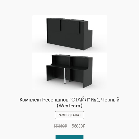
Комплект Ресепшнов "СТАЙЛ" №1, Черный
(Westcom)
РАСПРОДАЖА!
Первоначальная
Текущая
55069
₽
50833
₽
цена
цена: