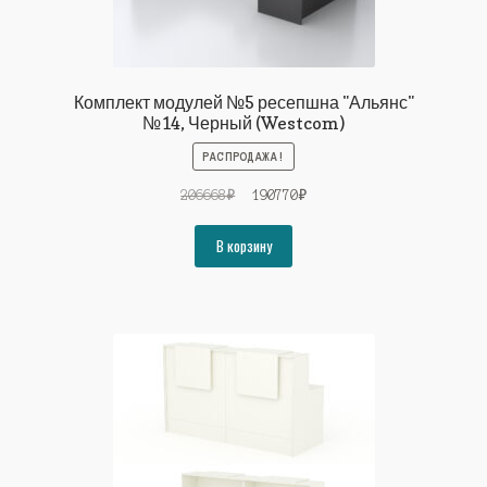
Комплект модулей №5 ресепшна "Альянс"
№14, Черный (Westcom)
РАСПРОДАЖА!
Первоначальная
Текущая
206668
₽
190770
₽
цена
цена:
составляла
190770₽.
В корзину
206668₽.