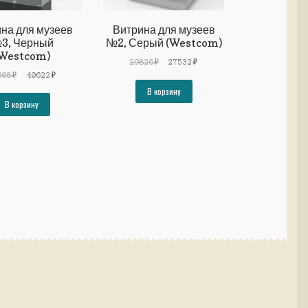
на для музеев
Витрина для музеев
3, Черный
№2, Серый (Westcom)
Westcom)
Первоначальная
Текущая
29826
₽
27532
₽
Первоначальная
Текущая
цена
цена:
008
₽
40622
₽
цена
цена:
составляла
27532₽.
В корзину
составляла
40622₽.
29826₽.
В корзину
44008₽.