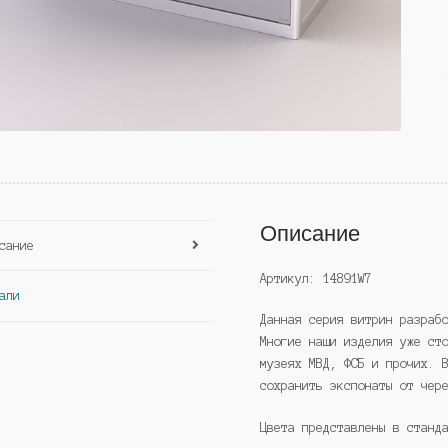
Описание
сание
Артикул: 14891W7
али
Данная серия витрин разраб
Многие наши изделия уже ст
музеях МВД, ФСБ и прочих. 
сохранить экспонаты от чер
Цвета представлены в станд