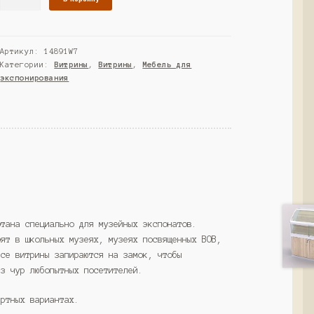
товара
Витрина
для
Артикул:
14891W7
музеев
Категории:
Витрины
,
Витрины
,
Мебель для
"ВС"
экспонирования
№4,
Серый
(Westcom)
отана специально для музейных экспонатов.
оят в школьных музеях, музеях посвященных ВОВ,
Все витрины запираются на замок, чтобы
ез чур любопытных посетителей.
артных вариантах.