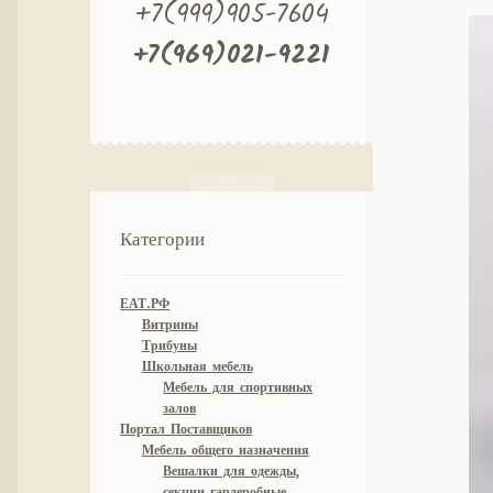
+7(999)905-7604
+7(969)021-9221
Категории
ЕАТ.РФ
Витрины
Трибуны
Школьная мебель
Мебель для спортивных
залов
Портал Поставщиков
Мебель общего назначения
Вешалки для одежды,
секции гардеробные