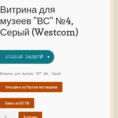
Витрина для
музеев "ВС" №4,
Серый (Westcom)
Первоначальная
Текущая
37253
₽
34387
₽
цена
цена:
составляла
34387₽.
Витрина для музеев "ВС" №4, Серый
37253₽.
Хочу купить на Портале поставщиков
Купить на ЕАТ.РФ
Количество
В корзину