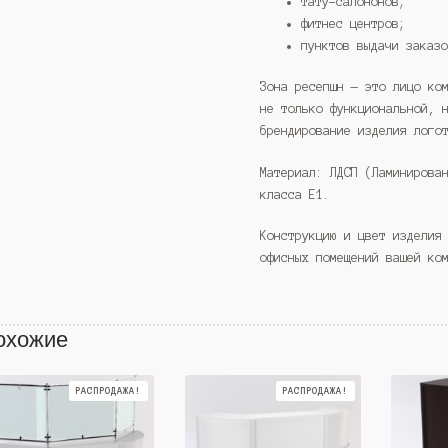
тату-салононов;
фитнес центров;
пунктов выдачи заказ
Зона ресепшн — это лицо ко
не только функциональной, 
брендирование изделия лого
Материал: ЛДСП (Ламинирова
класса Е1.
Конструкцию и цвет изделия
офисных помещений вашей ко
охожие
РАСПРОДАЖА!
РАСПРОДАЖА!