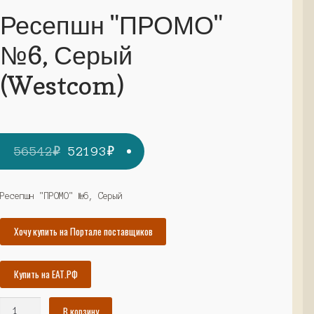
Ресепшн "ПРОМО"
№6, Серый
(Westcom)
Первоначальная
Текущая
56542
₽
52193
₽
цена
цена:
составляла
52193₽.
Ресепшн "ПРОМО" №6, Серый
56542₽.
Хочу купить на Портале поставщиков
Купить на ЕАТ.РФ
Количество
В корзину