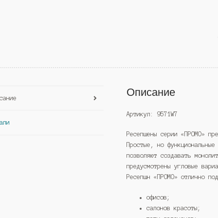
Описание
сание
Артикул: 9571W7
али
Ресепшены серии «ПРОМО» пр
Простые, но функциональные
позволяют создавать моноли
предусмотрены угловые вари
Ресепшн «ПРОМО» отлично по
офисов;
салонов красоты;