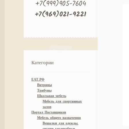
+7(999)905-7604
+7(969)021-9221
Категории
ЕАТ.РФ
Витрины
Трибуны
Школьная мебель
Мебель для спортивных
залов
Портал Поставщиков
Мебель общего назначения
Вешалки для одежды,
секции гардеробные