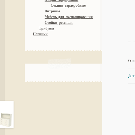
Секции гардеробные
Витрины
Мебель для экспонирования
Стойки ресепшн
Трибуны
Новинки
Опи
Дет