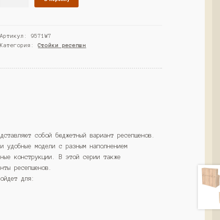
товара
Ресепшн
"ПРОМО"
Артикул:
9571W7
№6,
Категория:
Стойки ресепшн
Серый
(Westcom)
едставляют собой бюджетный вариант ресепшенов.
 и удобные модели с разным наполнением
тные конструкции. В этой серии также
анты ресепшенов.
дойдет для: