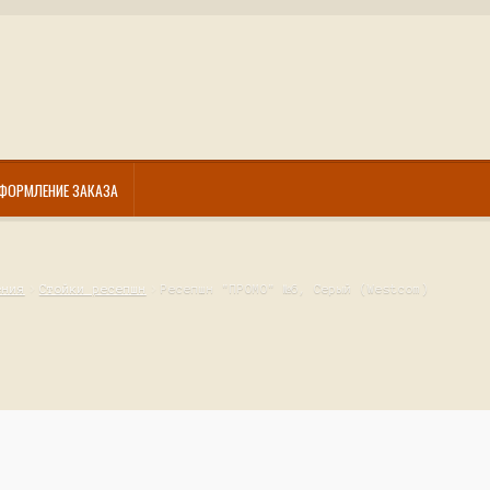
ФОРМЛЕНИЕ ЗАКАЗА
ения
Стойки ресепшн
Ресепшн "ПРОМО" №6, Серый (Westcom)