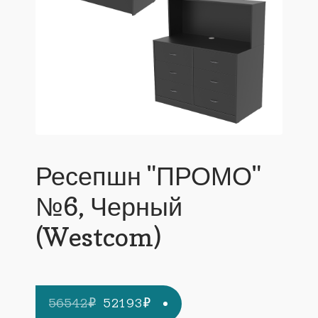
Ресепшн "ПРОМО"
№6, Черный
(Westcom)
Первоначальная
Текущая
56542
₽
52193
₽