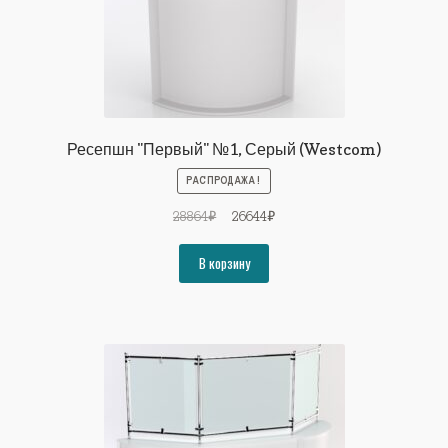
Ресепшн "Первый" №1, Серый (Westcom)
РАСПРОДАЖА!
Первоначальная
Текущая
28864
₽
26644
₽
цена
цена:
составляла
26644₽.
В корзину
28864₽.