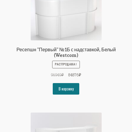
Ресепшн "Первый" №1Б с надставкой, Белый
(Westcom)
РАСПРОДАЖА!
Первоначальная
Текущая
91949
₽
84876
₽
цена
цена:
составляла
84876₽.
В корзину
91949₽.