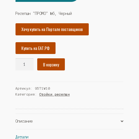
цена
цена:
составляла
52193₽.
Ресепшн "ПРОМО" №6, Черный
56542₽.
Хочу купить на Портале поставщиков
Купить на ЕАТ.РФ
Количество
В корзину
товара
Ресепшн
"ПРОМО"
Артикул:
9571W10
№6,
Категория:
Стойки ресепшн
Черный
(Westcom)
Описание
Детали