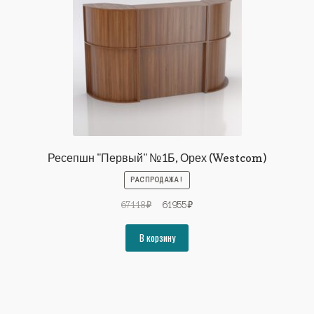
Ресепшн "Первый" №1Б, Орех (Westcom)
РАСПРОДАЖА!
Первоначальная
Текущая
67118
₽
61955
₽
цена
цена:
составляла
61955₽.
В корзину
67118₽.