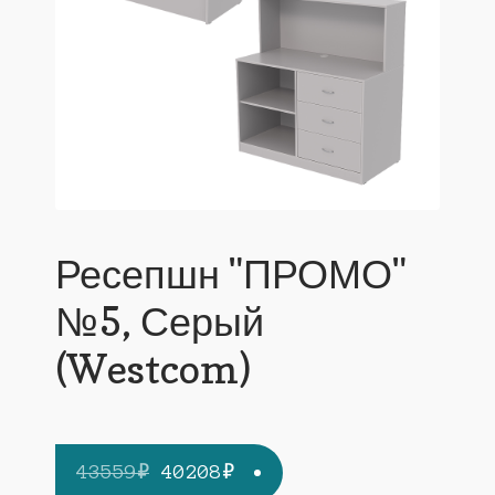
Ресепшн "ПРОМО"
№5, Серый
(Westcom)
Первоначальная
Текущая
43559
₽
40208
₽