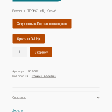
цена
цена:
составляла
40208₽.
Ресепшн "ПРОМО" №5, Серый
43559₽.
Хочу купить на Портале поставщиков
Купить на ЕАТ.РФ
Количество
В корзину
товара
Ресепшн
"ПРОМО"
Артикул:
9570W7
№5,
Категория:
Стойки ресепшн
Серый
(Westcom)
Описание
Детали