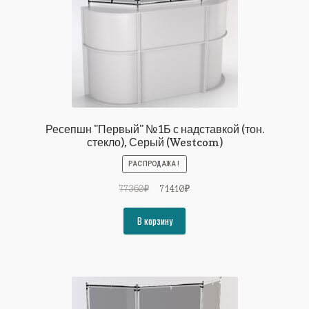
Ресепшн "Первый" №1Б с надставкой (тон.
стекло), Серый (Westcom)
РАСПРОДАЖА!
Первоначальная
Текущая
77360
₽
71410
₽
цена
цена:
составляла
71410₽.
В корзину
77360₽.