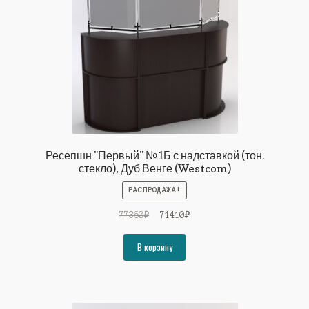
Ресепшн "Первый" №1Б с надставкой (тон.
стекло), Дуб Венге (Westcom)
РАСПРОДАЖА!
Первоначальная
Текущая
77360
₽
71410
₽
цена
цена:
составляла
71410₽.
В корзину
77360₽.