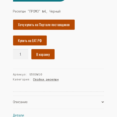
цена
цена:
составляла
30749₽.
Ресепшн "ПРОМО" №4, Черный
33311₽.
Хочу купить на Портале поставщиков
Купить на ЕАТ.РФ
Количество
В корзину
товара
Ресепшн
"ПРОМО"
Артикул:
9569W10
№4,
Категория:
Стойки ресепшн
Черный
(Westcom)
Описание
Детали