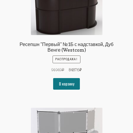
Ресепшн "Первый" №1Б с надставкой, Дуб
Венге (Westcom)
РАСПРОДАЖА!
Первоначальная
Текущая
91949
₽
84876
₽
цена
цена:
составляла
84876₽.
В корзину
91949₽.