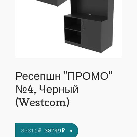
Ресепшн "ПРОМО"
№4, Черный
(Westcom)
Первоначальная
Текущая
33311
₽
30749
₽