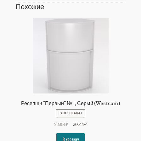
Похожие
Ресепшн "Первый" №1, Серый (Westcom)
РАСПРОДАЖА!
Первоначальная
Текущая
28864
₽
26644
₽
цена
цена:
составляла
26644₽.
В корзину