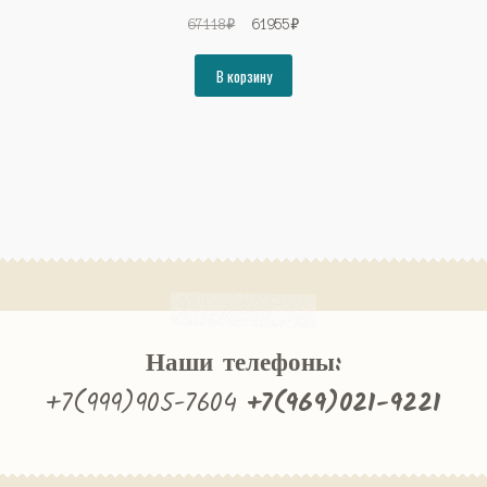
Первоначальная
Текущая
67118
₽
61955
₽
цена
цена:
составляла
61955₽.
В корзину
67118₽.
Наши телефоны:
+7(999)905-7604
+7(969)021-9221