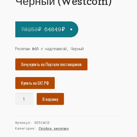
Черный (Westcom)
Первоначальная
Текущая
70253
₽
64849
₽
цена
цена:
составляла
64849₽.
Ресепшн №4А с надставкой, Черный
70253₽.
Хочу купить на Портале поставщиков
Купить на ЕАТ.РФ
Количество
В корзину
товара
Ресепшн
"Стиль"
Артикул:
8551W10
№4А
Категория:
Стойки ресепшн
с
надставкой,