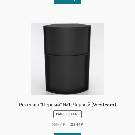
28864₽.
Ресепшн "Первый" №1, Черный (Westcom)
РАСПРОДАЖА!
Первоначальная
Текущая
28864
₽
26644
₽
цена
цена: