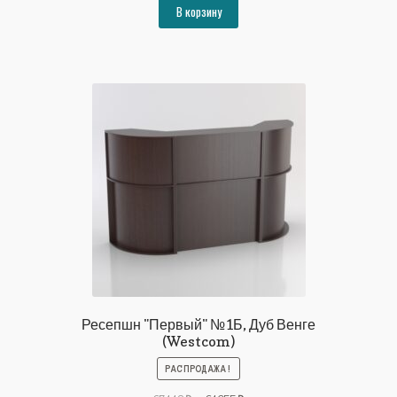
составляла
26644₽.
В корзину
28864₽.
Ресепшн "Первый" №1Б, Дуб Венге
(Westcom)
РАСПРОДАЖА!