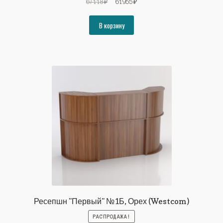
Первоначальная
Текущая
67118
₽
61955
₽
цена
цена:
составляла
61955₽.
В корзину
67118₽.
Ресепшн "Первый" №1Б, Орех (Westcom)
РАСПРОДАЖА!