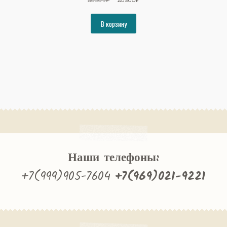
цена
цена:
составляла
23986₽.
В корзину
25984₽.
Наши телефоны:
+7(999)905-7604
+7(969)021-9221