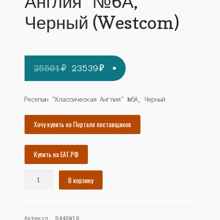
Англия" №6А,
Черный (Westcom)
Первоначальная
Текущая
25501
₽
23539
₽
цена
цена:
составляла
23539₽.
Ресепшн "Классическая Англия" №6А, Черный
25501₽.
Хочу купить на Портале поставщиков
Купить на ЕАТ.РФ
Количество
В корзину
товара
Ресепшн
"Классическая
Артикул:
8446W10
Англия"