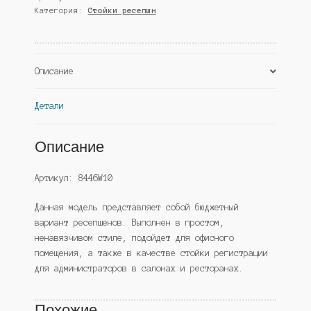
Категория:
Стойки ресепшн
№6А,
Черный
(Westcom)
Описание
Детали
Описание
Артикул: 8446W10
Данная модель представляет собой бюджетный
вариант ресепшенов. Выполнен в простом,
ненавязчивом стиле, подойдет для офисного
помещения, а также в качестве стойки регистрации
для администраторов в салонах и ресторанах.
Похожие