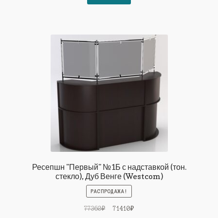
25984₽.
Ресепшн "Первый" №1Б с надставкой (тон.
стекло), Дуб Венге (Westcom)
РАСПРОДАЖА!
Первоначальная
Текущая
77360
₽
71410
₽