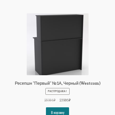
Ресепшн "Первый" №1А, Черный (Westcom)
РАСПРОДАЖА!
Первоначальная
Текущая
25984
₽
23986
₽
цена
цена:
составляла
23986₽.
В корзину