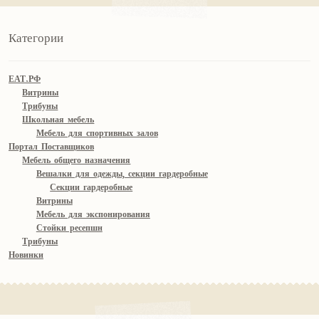
Категории
ЕАТ.РФ
Витрины
Трибуны
Школьная мебель
Мебель для спортивных залов
Портал Поставщиков
Мебель общего назначения
Вешалки для одежды, секции гардеробные
Секции гардеробные
Витрины
Мебель для экспонирования
Стойки ресепшн
Трибуны
Новинки