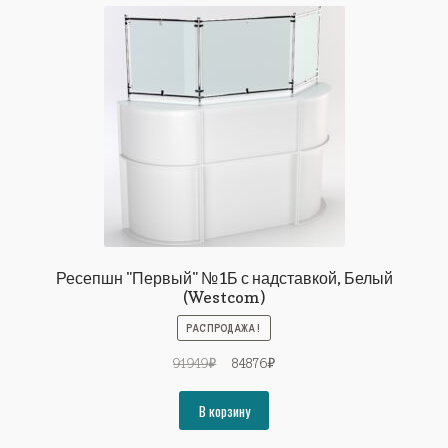
Ресепшн "Первый" №1Б с надставкой, Белый
(Westcom)
РАСПРОДАЖА!
Первоначальная
Текущая
91949
₽
84876
₽
цена
цена:
составляла
84876₽.
В корзину
91949₽.