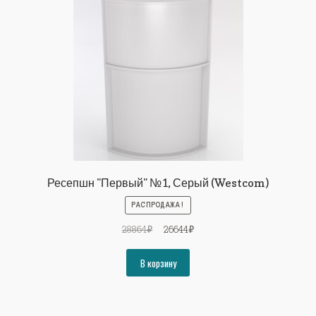
Ресепшн "Первый" №1, Серый (Westcom)
РАСПРОДАЖА!
Первоначальная
Текущая
28864
₽
26644
₽
цена
цена:
составляла
26644₽.
В корзину
28864₽.