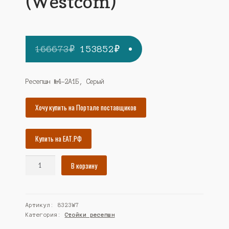
(Westcom)
Первоначальная
Текущая
166673
₽
153852
₽
цена
цена:
составляла
153852₽.
Ресепшн №4-2А1Б, Серый
166673₽.
Хочу купить на Портале поставщиков
Купить на ЕАТ.РФ
Количество
В корзину
товара
Ресепшн
Стиль"
Артикул:
8323W7
№4-
Категория:
Стойки ресепшн
2А1Б,
Серый