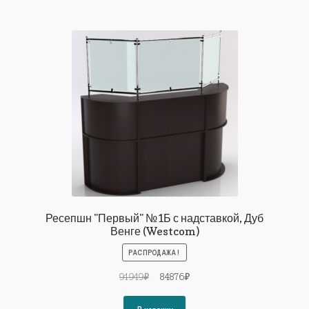
Ресепшн "Первый" №1Б с надставкой, Дуб
Венге (Westcom)
РАСПРОДАЖА!
Первоначальная
Текущая
91949
₽
84876
₽
цена
цена:
составляла
84876₽.