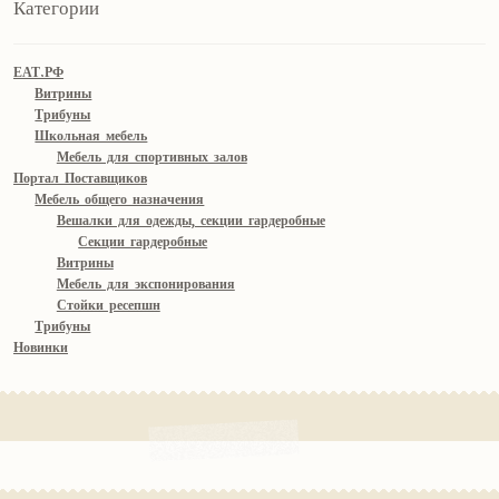
Категории
ЕАТ.РФ
Витрины
Трибуны
Школьная мебель
Мебель для спортивных залов
Портал Поставщиков
Мебель общего назначения
Вешалки для одежды, секции гардеробные
Секции гардеробные
Витрины
Мебель для экспонирования
Стойки ресепшн
Трибуны
Новинки