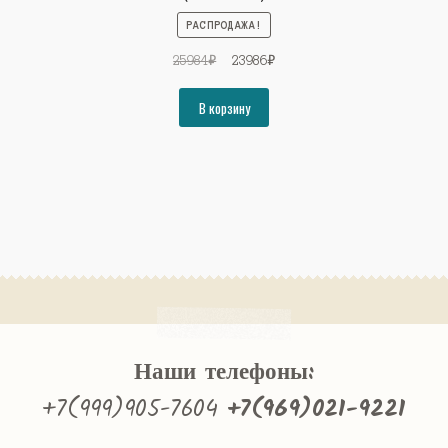
РАСПРОДАЖА!
Первоначальная
Текущая
25984
₽
23986
₽
цена
цена:
составляла
23986₽.
В корзину
25984₽.
Наши телефоны:
+7(999)905-7604
+7(969)021-9221