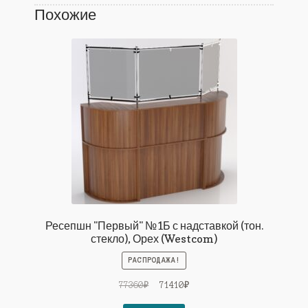
Похожие
Ресепшн "Первый" №1Б с надставкой (тон.
стекло), Орех (Westcom)
РАСПРОДАЖА!
Первоначальная
Текущая
77360
₽
71410
₽
цена
цена: