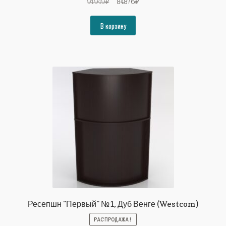
Первоначальная
Текущая
91949
₽
84876
₽
цена
цена:
составляла
84876₽.
В корзину
91949₽.
Ресепшн "Первый" №1, Дуб Венге (Westcom)
РАСПРОДАЖА!