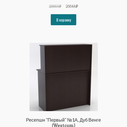
Первоначальная
Текущая
28864
₽
26644
₽
цена
цена:
составляла
26644₽.
В корзину
28864₽.
Ресепшн "Первый" №1А, Дуб Венге
(Westcom)