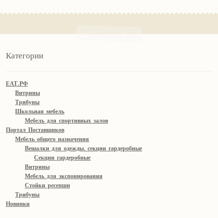
Категории
ЕАТ.РФ
Витрины
Трибуны
Школьная мебель
Мебель для спортивных залов
Портал Поставщиков
Мебель общего назначения
Вешалки для одежды, секции гардеробные
Секции гардеробные
Витрины
Мебель для экспонирования
Стойки ресепшн
Трибуны
Новинки