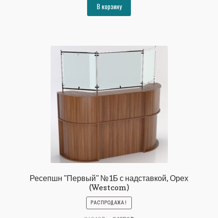
составляла
71410₽.
В корзину
77360₽.
Ресепшн "Первый" №1Б с надставкой, Орех
(Westcom)
РАСПРОДАЖА!