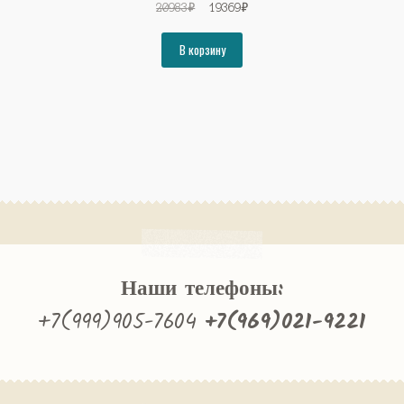
Первоначальная
Текущая
20983
₽
19369
₽
цена
цена:
составляла
19369₽.
В корзину
20983₽.
Наши телефоны:
+7(999)905-7604
+7(969)021-9221