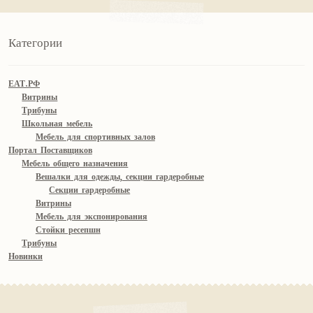
Категории
ЕАТ.РФ
Витрины
Трибуны
Школьная мебель
Мебель для спортивных залов
Портал Поставщиков
Мебель общего назначения
Вешалки для одежды, секции гардеробные
Секции гардеробные
Витрины
Мебель для экспонирования
Стойки ресепшн
Трибуны
Новинки