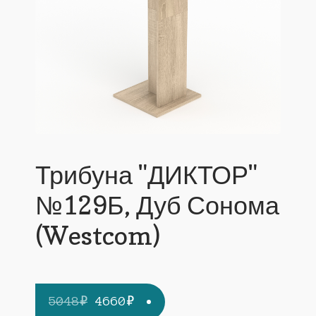
Трибуна "ДИКТОР"
№129Б, Дуб Сонома
(Westcom)
Первоначальная
Текущая
5048
₽
4660
₽