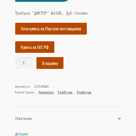
цена
цена:
составляла
4660₽.
Трибуна "ДИКТОР" №129Б, Дуб Сонома
5048₽.
Хочу купить на Портале поставщиков
Купить на ЕАТ.РФ
Количество
В корзину
товара
Трибуна
"ДИКТОР"
Артикул:
23508W5
№129Б,
Категории:
Новинки
,
Трибуны
,
Трибуны
Дуб
Сонома
(Westcom)
Описание
Детали