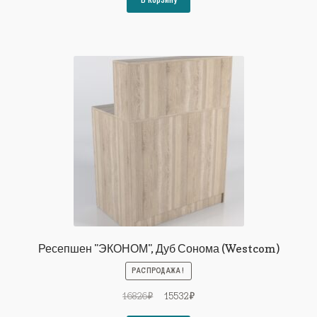
16826₽.
Ресепшен "ЭКОНОМ", Дуб Сонома (Westcom)
РАСПРОДАЖА!
Первоначальная
Текущая
16826
₽
15532
₽
цена
цена: