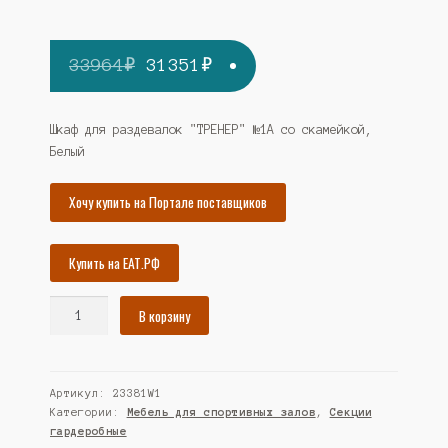
Первоначальная
Текущая
33964
₽
31351
₽
цена
цена:
составляла
31351₽.
Шкаф для раздевалок "ТРЕНЕР" №1А со скамейкой,
Белый
33964₽.
Хочу купить на Портале поставщиков
Купить на ЕАТ.РФ
Количество
В корзину
товара
Шкаф
для
Артикул:
23381W1
раздевалок
Категории:
Мебель для спортивных залов
,
Секции
"ТРЕНЕР"
гардеробные
№1А