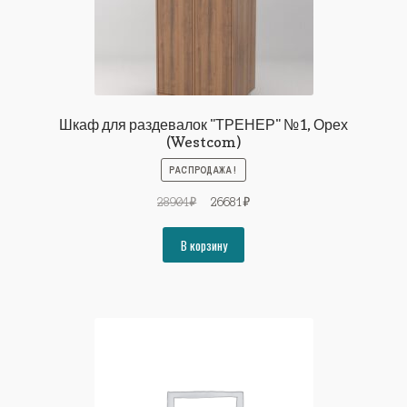
Шкаф для раздевалок "ТРЕНЕР" №1, Орех
(Westcom)
РАСПРОДАЖА!
Первоначальная
Текущая
28904
₽
26681
₽
цена
цена:
составляла
26681₽.
В корзину
28904₽.