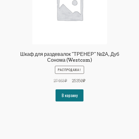
Шкаф для раздевалок "ТРЕНЕР" №2А, Дуб
Сонома (Westcom)
РАСПРОДАЖА!
Первоначальная
Текущая
27463
₽
25350
₽
цена
цена:
составляла
25350₽.
В корзину
27463₽.