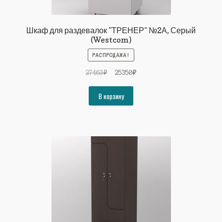
Шкаф для раздевалок "ТРЕНЕР" №2А, Серый
(Westcom)
РАСПРОДАЖА!
Первоначальная
Текущая
27463
₽
25350
₽
цена
цена:
составляла
25350₽.
В корзину
27463₽.