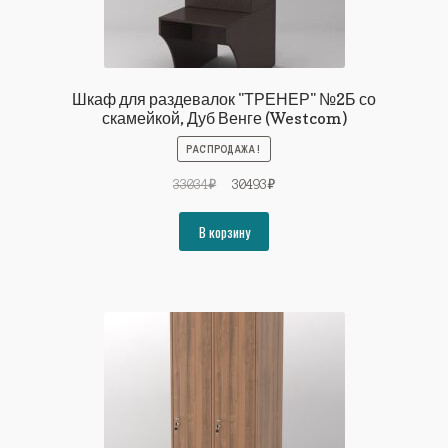
Шкаф для раздевалок "ТРЕНЕР" №2Б со
скамейкой, Дуб Венге (Westcom)
РАСПРОДАЖА!
Первоначальная
Текущая
33034
₽
30493
₽
цена
цена:
составляла
30493₽.
В корзину
33034₽.