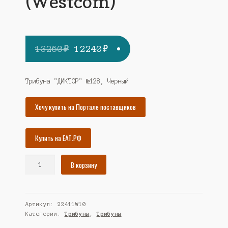
(Westcom)
Первоначальная
Текущая
13260
₽
12240
₽
цена
цена:
составляла
12240₽.
Трибуна "ДИКТОР" №128, Черный
13260₽.
Хочу купить на Портале поставщиков
Купить на ЕАТ.РФ
Количество
В корзину
товара
Трибуна
"ДИКТОР"
Артикул:
22411W10
№128,
Категории:
Трибуны
,
Трибуны
Черный
(Westcom)