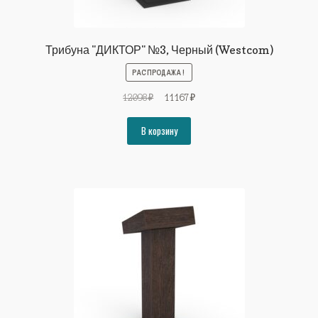
Трибуна "ДИКТОР" №3, Черный (Westcom)
РАСПРОДАЖА!
Первоначальная
Текущая
12098
₽
11167
₽
цена
цена:
составляла
11167₽.
В корзину
12098₽.