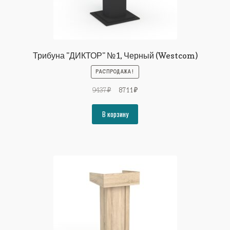
Трибуна "ДИКТОР" №1, Черный (Westcom)
РАСПРОДАЖА!
Первоначальная
Текущая
9437
₽
8711
₽
цена
цена:
составляла
8711₽.
В корзину
9437₽.