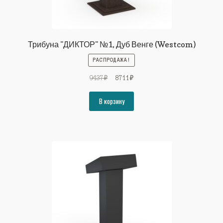
Трибуна "ДИКТОР" №1, Дуб Венге (Westcom)
РАСПРОДАЖА!
Первоначальная
Текущая
9437
₽
8711
₽
цена
цена:
составляла
8711₽.
В корзину
9437₽.