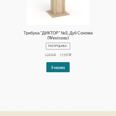
Трибуна "ДИКТОР" №3, Дуб Сонома
(Westcom)
РАСПРОДАЖА!
Первоначальная
Текущая
12098
₽
11167
₽
цена
цена:
составляла
11167₽.
В корзину
12098₽.