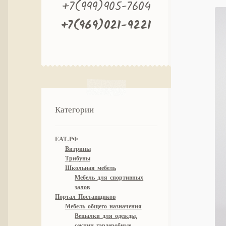
+7(999)905-7604
+7(969)021-9221
Категории
ЕАТ.РФ
Витрины
Трибуны
Школьная мебель
Мебель для спортивных
залов
Портал Поставщиков
Мебель общего назначения
Вешалки для одежды,
секции гардеробные