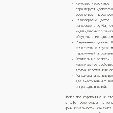
Качество материалов:
гарантирует долговеч
обеспечивая надежнос
Разнообразие цветов:
изготовлена тумба, о
индивидуального зака
обсудить с менеджеро
Современный дизайн: 
сочетается с другой 
гармоничный и стильн
Оптимальные размеры:
максимальное удобств
других необходимых а
Функциональное внутр
два вместительных ящ
и принадлежностей.
Тумба под кофемашину №8 ст
в кафе, обеспечивая не тол
функциональность. Закажите