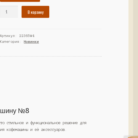
Количество
В корзину
товара
Тумба
под
Артикул:
22365W4
кофемашину
Категория:
Новинки
№8-
600,
Дуб
Венге
(Westcom)
ашину №8
это стильное и функциональное решение для
ния кофемашины и её аксессуаров.