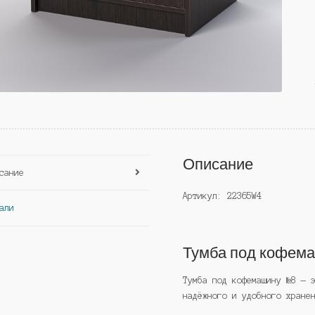
Описание
сание
Артикул: 22365W4
али
Тумба под кофем
Тумба под кофемашину №8 — 
надёжного и удобного хране