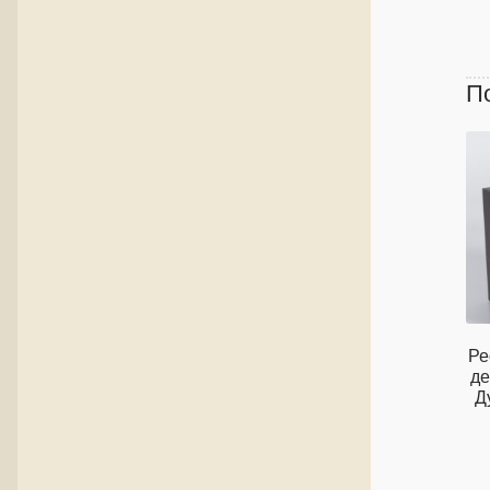
П
Ре
де
Д