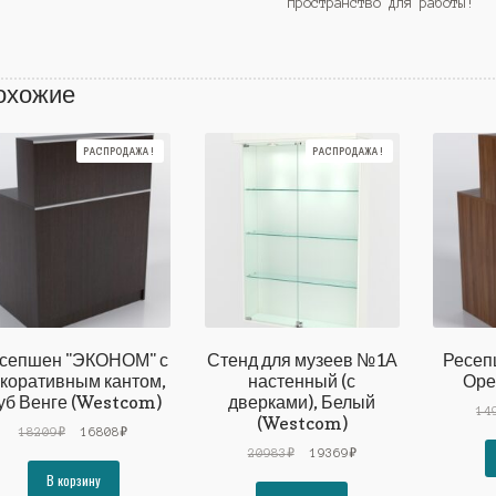
пространство для работы!
охожие
РАСПРОДАЖА!
РАСПРОДАЖА!
сепшен "ЭКОНОМ" с
Стенд для музеев №1А
Ресеп
коративным кантом,
настенный (с
Оре
уб Венге (Westcom)
дверками), Белый
14
(Westcom)
Первоначальная
Текущая
18209
₽
16808
₽
цена
цена:
Первоначальная
Текущая
20983
₽
19369
₽
составляла
16808₽.
цена
цена:
В корзину
18209₽.
составляла
19369₽.