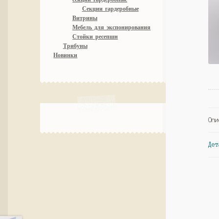
Секции гардеробные
Витрины
Мебель для экспонирования
Стойки ресепшн
Трибуны
Новинки
Опи
Дет