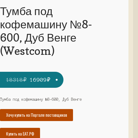
Тумба под
кофемашину №8-
600, Дуб Венге
(Westcom)
Первоначальная
Текущая
18318
₽
16909
₽
цена
цена:
составляла
16909₽.
Тумба под кофемашину №8-600, Дуб Венге
18318₽.
Хочу купить на Портале поставщиков
Купить на ЕАТ.РФ