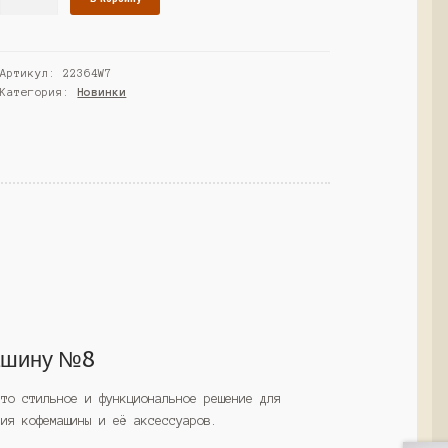
товара
Тумба
под
Артикул:
22364W7
кофемашину
Категория:
Новинки
№8,
Серый
(Westcom)
ашину №8
это стильное и функциональное решение для
ния кофемашины и её аксессуаров.