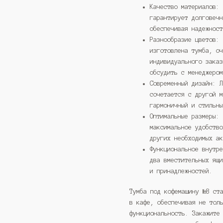
Качество материалов:
гарантирует долговеч
обеспечивая надежнос
Разнообразие цветов:
изготовлена тумба, о
индивидуального зака
обсудить с менеджеро
Современный дизайн: 
сочетается с другой 
гармоничный и стильн
Оптимальные размеры:
максимальное удобств
других необходимых а
Функциональное внутр
два вместительных ящ
и принадлежностей.
Тумба под кофемашину №8 ст
в кафе, обеспечивая не тол
функциональность. Закажите