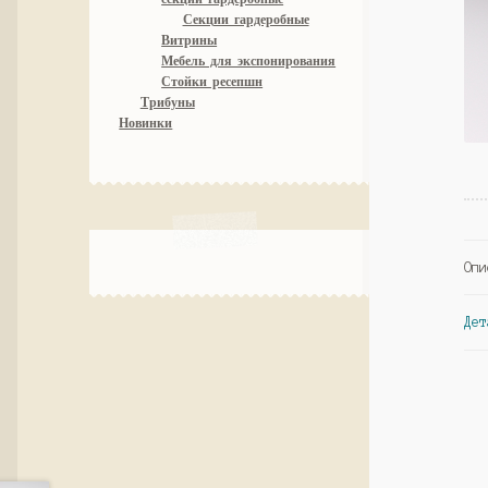
Секции гардеробные
Витрины
Мебель для экспонирования
Стойки ресепшн
Трибуны
Новинки
Опи
Дет