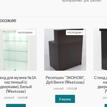
пространство для работы!
охожие
РАСПРОДАЖА!
РАСПРОДАЖА!
енд для музеев №1А
Ресепшен "ЭКОНОМ",
Стенд 
настенный (с
Дуб Венге (Westcom)
на
дверками), Белый
двер
Первоначальная
Текущая
16826
₽
15532
₽
(Westcom)
(
цена
цена:
Первоначальная
Текущая
составляла
15532₽.
20983
₽
19369
₽
20
В корзину
цена
цена:
16826₽.
составляла
19369₽.