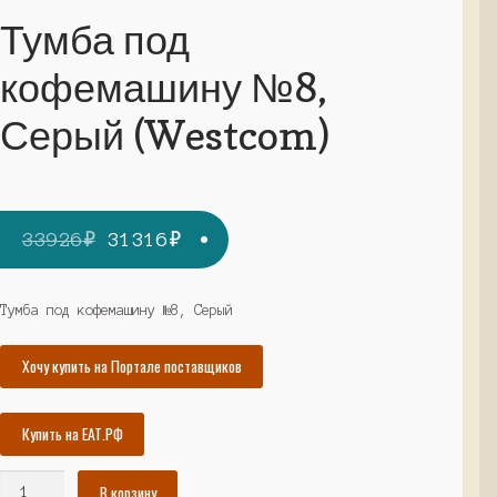
Тумба под
кофемашину №8,
Серый (Westcom)
Первоначальная
Текущая
33926
₽
31316
₽
цена
цена:
составляла
31316₽.
Тумба под кофемашину №8, Серый
33926₽.
Хочу купить на Портале поставщиков
Купить на ЕАТ.РФ
Количество
В корзину