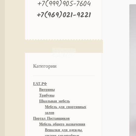
+7(999)905-7604
+7(969)021-9221
Категории
ЕАТ.РФ
Витрины
Трибуны
Школьная мебель
Мебель для спортивных
залов
Портал Поставщиков
Мебель общего назначения
Вешалки для одежды,
секции гардеробные