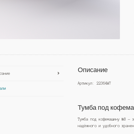
Описание
сание
Артикул: 22364W7
али
Тумба под кофем
Тумба под кофемашину №8 — 
надёжного и удобного хране