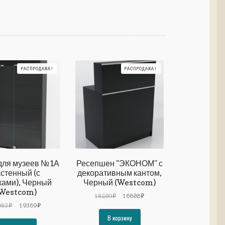
РАСПРОДАЖА!
РАСПРОДАЖА!
для музеев №1А
Ресепшен "ЭКОНОМ" с
стенный (с
декоративным кантом,
ками), Черный
Черный (Westcom)
Westcom)
Первоначальная
Текущая
18209
₽
16808
₽
Первоначальная
Текущая
цена
цена:
983
₽
19369
₽
цена
цена:
составляла
16808₽.
В корзину
составляла
19369₽.
18209₽.