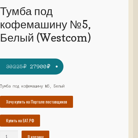
Тумба под
кофемашину №5,
Белый (Westcom)
Первоначальная
Текущая
30225
₽
27900
₽
цена
цена:
составляла
27900₽.
Тумба под кофемашину №5, Белый
30225₽.
Хочу купить на Портале поставщиков
Купить на ЕАТ.РФ
Количество
В корзину