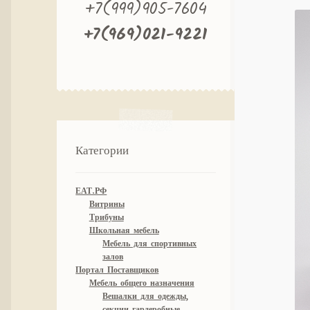
+7(999)905-7604
+7(969)021-9221
Категории
ЕАТ.РФ
Витрины
Трибуны
Школьная мебель
Мебель для спортивных
залов
Портал Поставщиков
Мебель общего назначения
Вешалки для одежды,
секции гардеробные