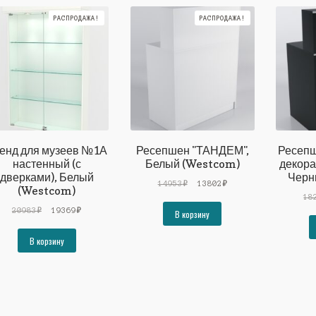
РАСПРОДАЖА!
РАСПРОДАЖА!
енд для музеев №1А
Ресепшен "ТАНДЕМ",
Ресепш
настенный (с
Белый (Westcom)
декора
дверками), Белый
Черн
Первоначальная
Текущая
14953
₽
13802
₽
(Westcom)
цена
цена:
18
Первоначальная
Текущая
составляла
13802₽.
20983
₽
19369
₽
В корзину
цена
цена:
14953₽.
составляла
19369₽.
В корзину
20983₽.