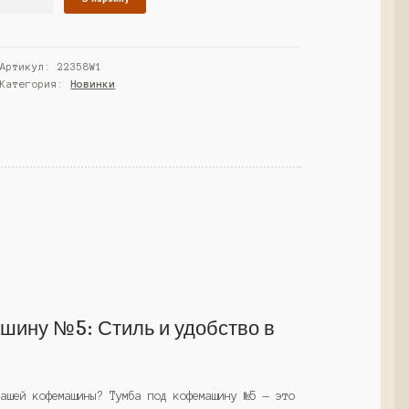
товара
Тумба
под
Артикул:
22358W1
кофемашину
Категория:
Новинки
№5,
Белый
(Westcom)
шину №5: Стиль и удобство в
вашей кофемашины? Тумба под кофемашину №5 — это