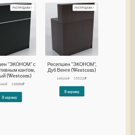
РАСПРОДАЖА!
РАСПРОДАЖА!
ен "ЭКОНОМ" с
Ресепшен "ЭКОНОМ",
тивным кантом,
Дуб Венге (Westcom)
ый (Westcom)
Первоначальная
Текущая
16826
₽
15532
₽
Первоначальная
Текущая
цена
цена:
209
₽
16808
₽
цена
цена:
составляла
15532₽.
В корзину
составляла
16808₽.
16826₽.
В корзину
18209₽.