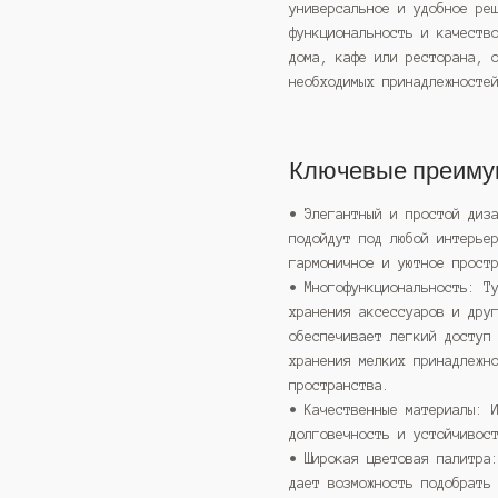
универсальное и удобное ре
функциональность и качеств
дома, кафе или ресторана, 
необходимых принадлежносте
Ключевые преиму
• Элегантный и простой диз
подойдут под любой интерье
гармоничное и уютное прост
• Многофункциональность: Т
хранения аксессуаров и дру
обеспечивает легкий доступ
хранения мелких принадлежн
пространства.
• Качественные материалы: 
долговечность и устойчивос
• Широкая цветовая палитра
дает возможность подобрать