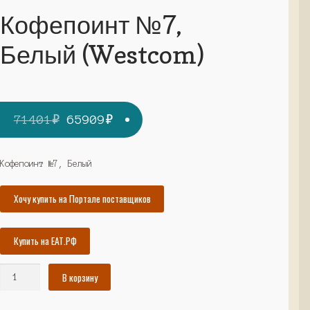
Кофепоинт №7,
Белый (Westcom)
Первоначальная
Текущая
71401
₽
65909
₽
цена
цена:
составляла
65909₽.
Кофепоинт №7, Белый
71401₽.
Хочу купить на Портале поставщиков
Купить на ЕАТ.РФ
Количество
В корзину
товара
Кофепоинт