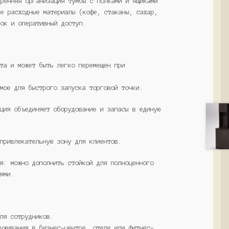
тренняя организация тумбы с полками и ящиками
се расходные материалы (кофе, стаканы, сахар,
док и оперативный доступ.
ста и может быть легко перемещен при
имое для быстрого запуска торговой точки.
кция объединяет оборудование и запасы в единую
 привлекательную зону для клиентов.
ия: можно дополнить стойкой для полноценного
тями.
для сотрудников.
луживания в бизнес-центре, отеле или фитнес-