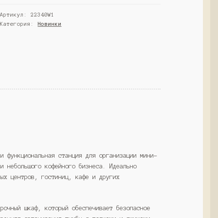
№7,
Артикул:
22340W1
Белый
Категория:
Новинки
(Westcom)
 и функциональная станция для организации мини-
ли небольшого кофейного бизнеса. Идеально
вых центров, гостиниц, кафе и других
прочный шкаф, который обеспечивает безопасное