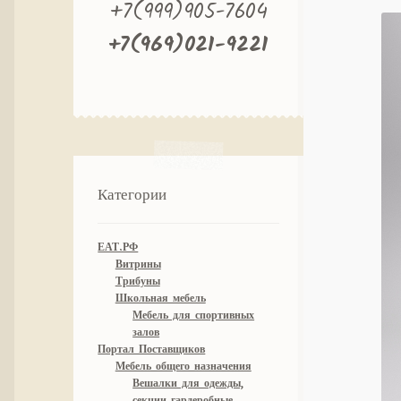
+7(999)905-7604
+7(969)021-9221
Категории
ЕАТ.РФ
Витрины
Трибуны
Школьная мебель
Мебель для спортивных
залов
Портал Поставщиков
Мебель общего назначения
Вешалки для одежды,
секции гардеробные