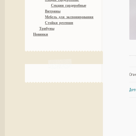
Секции гардеробные
Витрины
Мебель для экспонирования
Стойки ресепшн
Трибуны
Новинки
Опи
Дет