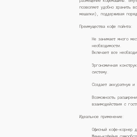
размещение кофемашины. Вну
позволяет удобно хранить в
мешалки), поддерживая поря
Преимущества кофе пойнта:
Не занимает много ме
необходимости.
Включает все необход
Эргономичная констру
систему.
Создает аккуратную и
Возможность расширен
взаимодействия с гос
Идеальное применение:
Офисный кофе-корнер 
Мини-кофейня самообс