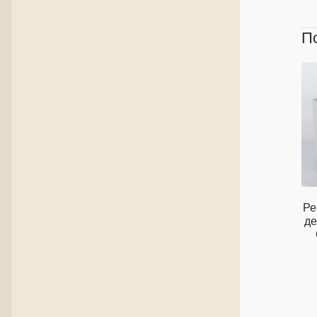
П
Ре
де