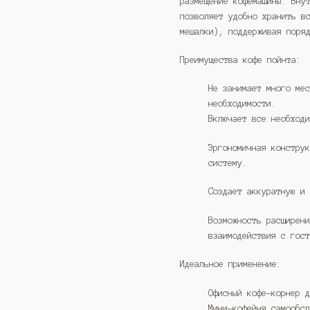
размещение кофемашины. Вну
позволяет удобно хранить в
мешалки), поддерживая поря
Преимущества кофе пойнта:
Не занимает много ме
необходимости.
Включает все необход
Эргономичная констру
систему.
Создает аккуратную и
Возможность расширен
взаимодействия с гос
Идеальное применение:
Офисный кофе-корнер 
Мини-кофейня самообс