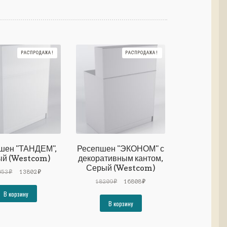
РАСПРОДАЖА!
РАСПРОДАЖА!
шен "ТАНДЕМ",
Ресепшен "ЭКОНОМ" с
ый (Westcom)
декоративным кантом,
Серый (Westcom)
Первоначальная
Текущая
953
₽
13802
₽
цена
цена:
Первоначальная
Текущая
18209
₽
16808
₽
составляла
13802₽.
цена
цена:
В корзину
14953₽.
составляла
16808₽.
В корзину
18209₽.