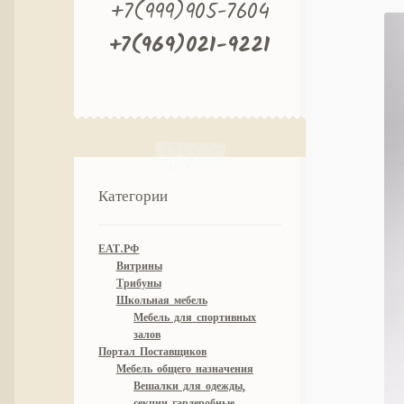
+7(999)905-7604
+7(969)021-9221
Категории
ЕАТ.РФ
Витрины
Трибуны
Школьная мебель
Мебель для спортивных
залов
Портал Поставщиков
Мебель общего назначения
Вешалки для одежды,
секции гардеробные