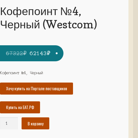
Кофепоинт №4,
Черный (Westcom)
Первоначальная
Текущая
67322
₽
62143
₽
цена
цена:
составляла
62143₽.
Кофепоинт №4, Черный
67322₽.
Хочу купить на Портале поставщиков
Купить на ЕАТ.РФ
Количество
В корзину
товара
Кофепоинт