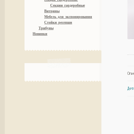
Секции гардеробные
Витрины
Мебель для экспонирования
Стойки ресепшн
Трибуны
Новинки
Опи
Дет