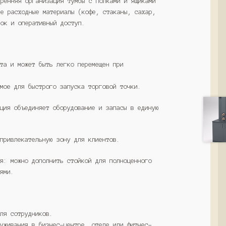
тренняя организация тумбы с полками и ящиками
се расходные материалы (кофе, стаканы, сахар,
док и оперативный доступ.
ста и может быть легко перемещен при
имое для быстрого запуска торговой точки.
кция объединяет оборудование и запасы в единую
 привлекательную зону для клиентов.
ия: можно дополнить стойкой для полноценного
тями.
для сотрудников.
луживания в бизнес-центре, отеле или фитнес-