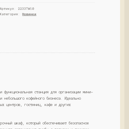
№4,
Артикул:
22337W10
Черный
Категория:
Новинки
(Westcom)
 и функциональная станция для организации мини-
ли небольшого кофейного бизнеса. Идеально
вых центров, гостиниц, кафе и других
прочный шкаф, который обеспечивает безопасное