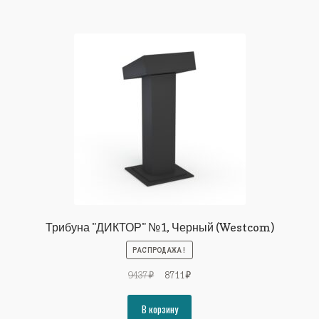
Трибуна "ДИКТОР" №1, Черный (Westcom)
РАСПРОДАЖА!
Первоначальная
Текущая
9437
₽
8711
₽
цена
цена:
составляла
8711₽.
В корзину