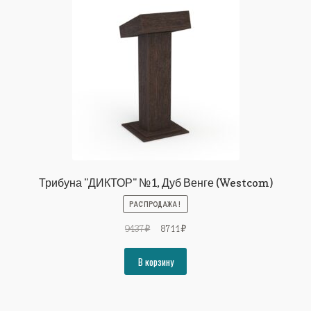
Трибуна "ДИКТОР" №1, Дуб Венге (Westcom)
РАСПРОДАЖА!
Первоначальная
Текущая
9437
₽
8711
₽
цена
цена:
составляла
8711₽.
В корзину
9437₽.