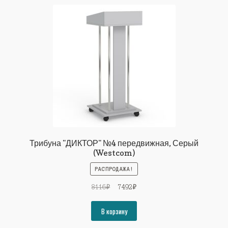
Трибуна "ДИКТОР" №4 передвижная, Серый
(Westcom)
РАСПРОДАЖА!
Первоначальная
Текущая
8116
₽
7492
₽
цена
цена:
составляла
7492₽.
В корзину
8116₽.