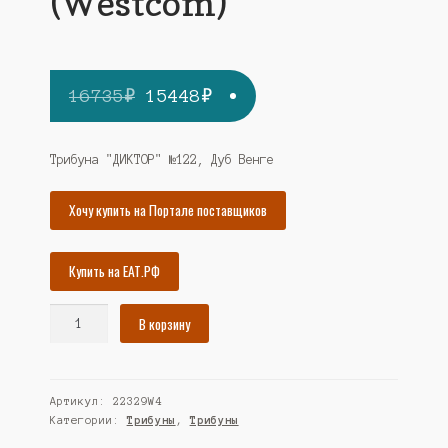
(Westcom)
Первоначальная
Текущая
16735
₽
15448
₽
цена
цена:
составляла
15448₽.
Трибуна "ДИКТОР" №122, Дуб Венге
16735₽.
Хочу купить на Портале поставщиков
Купить на ЕАТ.РФ
Количество
В корзину
товара
Трибуна
"ДИКТОР"
Артикул:
22329W4
№122,
Категории:
Трибуны
,
Трибуны
Дуб
Венге