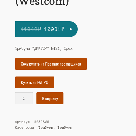
(Westcom)
Первоначальная
Текущая
11842
₽
10931
₽
цена
цена:
составляла
10931₽.
Трибуна "ДИКТОР" №121, Орех
11842₽.
Хочу купить на Портале поставщиков
Купить на ЕАТ.РФ
Количество
В корзину
товара
Трибуна
"ДИКТОР"
Артикул:
22328W6
№121,
Категории:
Трибуны
,
Трибуны
Орех
(Westcom)