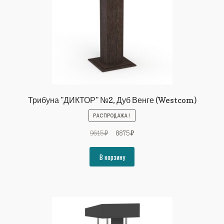
Трибуна "ДИКТОР" №2, Дуб Венге (Westcom)
РАСПРОДАЖА!
Первоначальная
Текущая
9615
₽
8875
₽
цена
цена:
составляла
8875₽.
В корзину
9615₽.