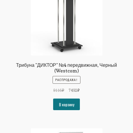
Трибуна "ДИКТОР" №4 передвижная, Черный
(Westcom)
РАСПРОДАЖА!
Первоначальная
Текущая
8116
₽
7492
₽
цена
цена:
составляла
7492₽.
В корзину
8116₽.