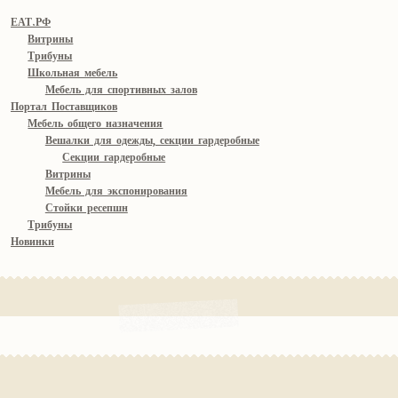
ЕАТ.РФ
Витрины
Трибуны
Школьная мебель
Мебель для спортивных залов
Портал Поставщиков
Мебель общего назначения
Вешалки для одежды, секции гардеробные
Секции гардеробные
Витрины
Мебель для экспонирования
Стойки ресепшн
Трибуны
Новинки