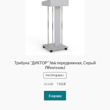
Трибуна "ДИКТОР" №4 передвижная, Серый
(Westcom)
РАСПРОДАЖА!
Первоначальная
Текущая
8116
₽
7492
₽
цена
цена:
составляла
7492₽.
В корзину
8116₽.