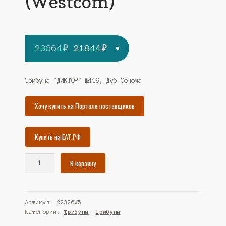
(Westcom)
Первоначальная
Текущая
23664
₽
21844
₽
цена
цена:
составляла
21844₽.
Трибуна "ДИКТОР" №119, Дуб Сонома
23664₽.
Хочу купить на Портале поставщиков
Купить на ЕАТ.РФ
Количество
В корзину
товара
Трибуна
"ДИКТОР"
Артикул:
22326W5
№119,
Категории:
Трибуны
,
Трибуны
Дуб
Сонома