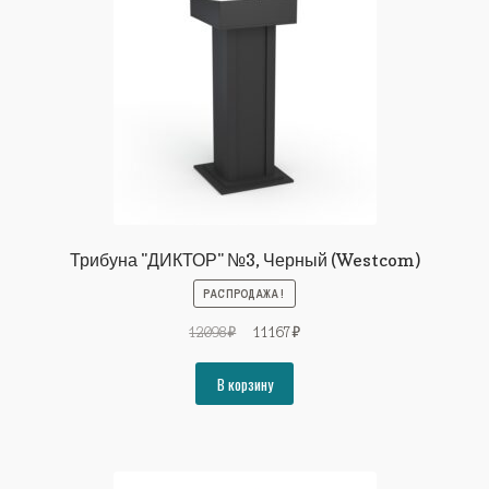
Трибуна "ДИКТОР" №3, Черный (Westcom)
РАСПРОДАЖА!
Первоначальная
Текущая
12098
₽
11167
₽
цена
цена:
составляла
11167₽.
В корзину
12098₽.