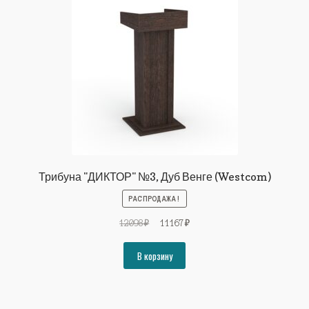
Трибуна "ДИКТОР" №3, Дуб Венге (Westcom)
РАСПРОДАЖА!
Первоначальная
Текущая
12098
₽
11167
₽
цена
цена:
составляла
11167₽.
В корзину
12098₽.