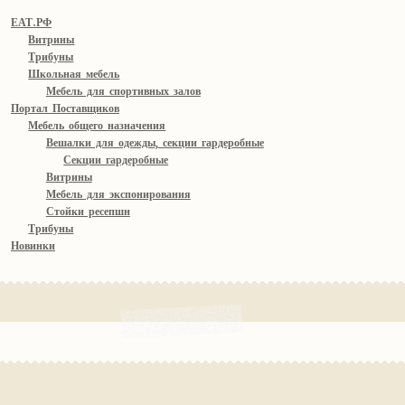
ЕАТ.РФ
Витрины
Трибуны
Школьная мебель
Мебель для спортивных залов
Портал Поставщиков
Мебель общего назначения
Вешалки для одежды, секции гардеробные
Секции гардеробные
Витрины
Мебель для экспонирования
Стойки ресепшн
Трибуны
Новинки