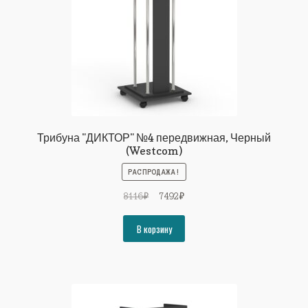
Трибуна "ДИКТОР" №4 передвижная, Черный
(Westcom)
РАСПРОДАЖА!
Первоначальная
Текущая
8116
₽
7492
₽
цена
цена:
составляла
7492₽.
В корзину
8116₽.