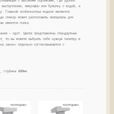
толешницей с высокими бортиками, где удобно
м выступления, микрофон или бутылку с водой, а
му. Главной особенностью модели является
где спикер может расположить материалы для
кже имеется полка.
вания — лдсп. Цвета представлены стандартные.
ет, то вы можете выбрать себе нужную палитру в
«на заказ» отдельно согласовываются с
м, глубина 400мм.
РАСПРОДАЖА!
РАСПРОДАЖА!