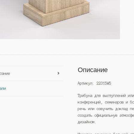
Описание
сание
Артикул: 22315W5
али
Трибуна для выступлений ил
конференций, семинаров и б
речь или озвучить доклад п
создать официальную атмосф
дизайном.