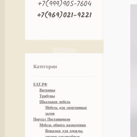
+7(999)905-7604
+7(969)021-9221
Категории
ЕАТ.РФ
Витрины
Трибуны
Школьная мебель
Мебель для спортивных
залов
Портал Поставщиков
Мебель общего назначения
Вешалки для одежды,
секции гардеробные