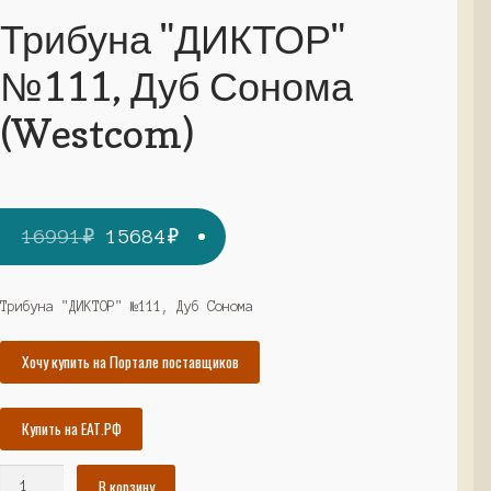
Трибуна "ДИКТОР"
№111, Дуб Сонома
(Westcom)
Первоначальная
Текущая
16991
₽
15684
₽
цена
цена:
составляла
15684₽.
Трибуна "ДИКТОР" №111, Дуб Сонома
16991₽.
Хочу купить на Портале поставщиков
Купить на ЕАТ.РФ
Количество
В корзину