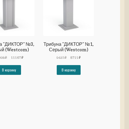
а "ДИКТОР" №3,
Трибуна "ДИКТОР" №1,
й (Westcom)
Серый (Westcom)
Первоначальная
Текущая
Первоначальная
Текущая
098
₽
11167
₽
9437
₽
8711
₽
цена
цена:
цена
цена:
составляла
11167₽.
составляла
8711₽.
В корзину
В корзину
12098₽.
9437₽.