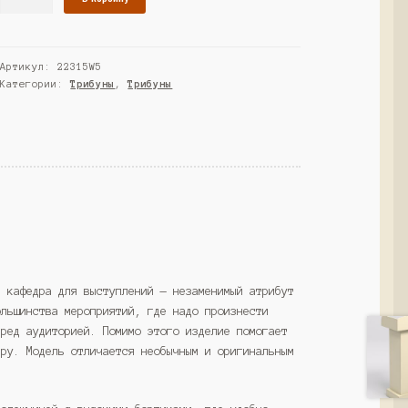
товара
Трибуна
"ДИКТОР"
Артикул:
22315W5
№111,
Категории:
Трибуны
,
Трибуны
Дуб
Сонома
(Westcom)
и кафедра для выступлений — незаменимый атрибут
ольшинства мероприятий, где надо произнести
еред аудиторией. Помимо этого изделие помогает
еру. Модель отличается необычным и оригинальным