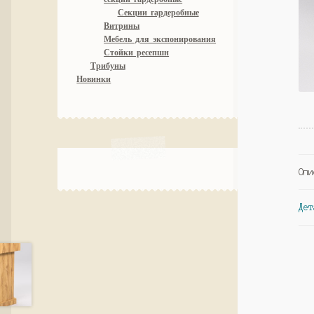
Секции гардеробные
Витрины
Мебель для экспонирования
Стойки ресепшн
Трибуны
Новинки
Опи
Дет