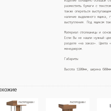
Изделие оснащено большой с
разместить бумаги с тексто
также опереться выступающе
наличие выдвижного ящика, 
выступления. Под ящиком та
Материал столешницы и осно
Если Вы не нашли нужный цв
разделе «на заказ». Цвета 
менеджером.
Габариты
Высота 1200мм, ширина 600м
охожие
РАСПРОДАЖА!
РАСПРОДАЖА!